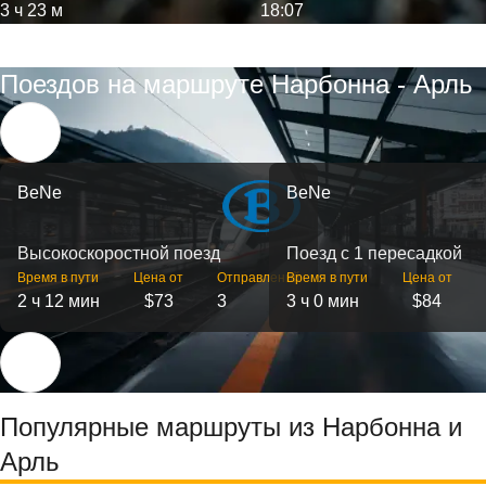
3 ч 23 м
18:07
Поездов на маршруте Нарбонна - Арль
BeNe
BeNe
Высокоскоростной поезд
Поезд с 1 пересадкой
Время в пути
Цена от
Отправлений
Время в пути
Цена от
2 ч 12 мин
$73
3
3 ч 0 мин
$84
Популярные маршруты из Нарбонна и
Арль