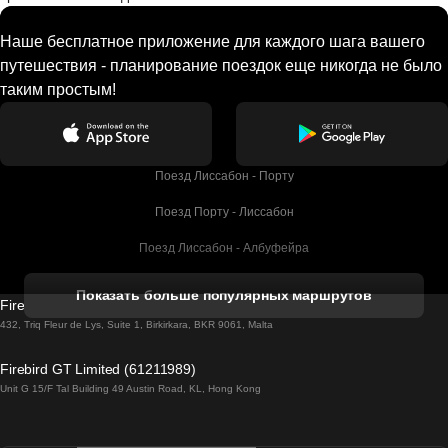
Наше бесплатное приложение для каждого шага вашего
путешествия - планирование поездок еще никогда не было
таким простым!
Поезд Лиссабон - Порту
Поезд Порту - Лиссабон
Поезд Лиссабон - Албуфейра
Поезд Албуфейра - Лиссабон
Показать больше популярных маршрутов
Firebird GT Limited (OC 1451)
Поезд Лиссабон - Лагос
432, Triq Fleur de Lys, Suite 1, Birkirkara, BKR 9061, Malta
Поезд Лагос - Лиссабон
Firebird GT Limited (61211989)
Unit G 15/F Tal Building 49 Austin Road, KL, Hong Kong
Поезд Лиссабон - Мадрид
Поезд Мадрид - Лиссабон