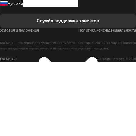
Pусский
Поезд Лиссабон - Фару
Поезд Фару - Лиссабон
Служба поддержки клиентов
Поезд Лиссабон - Коимбра
Условия и положения
Политика конфиденциальности
Поезд Коимбра - Лиссабон
Rail Ninja — это сервис для бронирования билетов на поезда онлайн. Rail Ninja не является
Поезд Лиссабон - Брага
железнодорожным перевозчиком и не владеет и не управляет поездами.
Rail Ninja ®
All Rights Reserved © 2026
Поезд Брага - Лиссабон
Поезд Порту - Коимбра
Поезд Коимбра - Порту
Поезд Барселона - Мадрид
Поезд Мадрид - Барселона
Поезд Барселона - Валенсия
Поезд Валенсия - Барселона