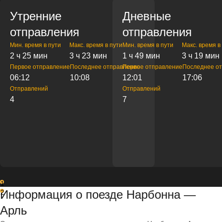
Утренние
Дневные
отправления
отправления
Мин. время в пути
Макс. время в пути
Мин. время в пути
Макс. время в
2 ч 25 мин
3 ч 23 мин
1 ч 49 мин
3 ч 19 мин
Первое отправление
Последнее отправление
Первое отправление
Последнее о
06:12
10:08
12:01
17:06
Отправлений
Отправлений
4
7
1
Информация о поезде Нарбонна —
2
Арль