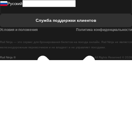
Pусский
Поезд Лиссабон - Фару
Поезд Фару - Лиссабон
Служба поддержки клиентов
Поезд Лиссабон - Коимбра
Условия и положения
Политика конфиденциальности
Поезд Коимбра - Лиссабон
Rail Ninja — это сервис для бронирования билетов на поезда онлайн. Rail Ninja не является
Поезд Лиссабон - Брага
железнодорожным перевозчиком и не владеет и не управляет поездами.
Rail Ninja ®
All Rights Reserved © 2026
Поезд Брага - Лиссабон
Поезд Порту - Коимбра
Поезд Коимбра - Порту
Поезд Барселона - Мадрид
Поезд Мадрид - Барселона
Поезд Барселона - Валенсия
Поезд Валенсия - Барселона