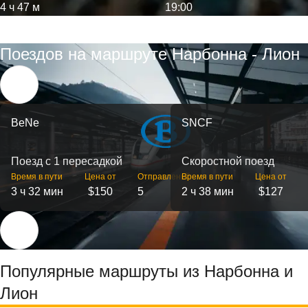
4 ч 47 м
19:00
Поездов на маршруте Нарбонна - Лион
BeNe
SNCF
Поезд с 1 пересадкой
Скоростной поезд
Время в пути
Цена от
Отправлений
Время в пути
Цена от
3 ч 32 мин
$150
5
2 ч 38 мин
$127
Популярные маршруты из Нарбонна и
Лион