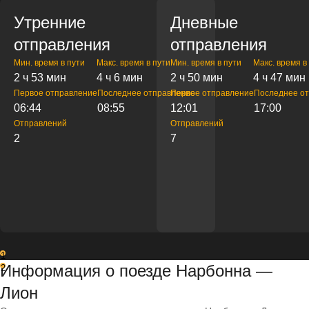
Утренние
Дневные
отправления
отправления
Мин. время в пути
Макс. время в пути
Мин. время в пути
Макс. время в
2 ч 53 мин
4 ч 6 мин
2 ч 50 мин
4 ч 47 мин
Первое отправление
Последнее отправление
Первое отправление
Последнее о
06:44
08:55
12:01
17:00
Отправлений
Отправлений
2
7
1
Информация о поезде Нарбонна —
2
Лион