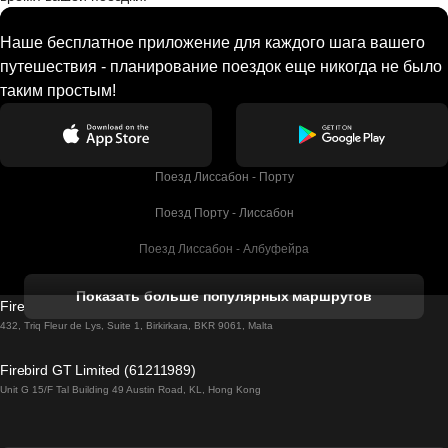
Наше бесплатное приложение для каждого шага вашего
путешествия - планирование поездок еще никогда не было
таким простым!
Поезд Лиссабон - Порту
Поезд Порту - Лиссабон
Поезд Лиссабон - Албуфейра
Поезд Албуфейра - Лиссабон
Показать больше популярных маршрутов
Firebird GT Limited (OC 1451)
Поезд Лиссабон - Лагос
432, Triq Fleur de Lys, Suite 1, Birkirkara, BKR 9061, Malta
Поезд Лагос - Лиссабон
Firebird GT Limited (61211989)
Unit G 15/F Tal Building 49 Austin Road, KL, Hong Kong
Поезд Лиссабон - Мадрид
Поезд Мадрид - Лиссабон