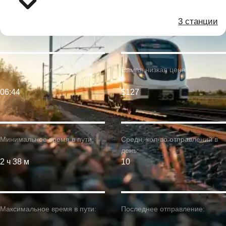
3 станции
Первое отправление:
Самая низкая цена:
06:44
$127
Минимальное время в пути:
Средн. кол-во отправлений в
день:
2 ч 38 м
10
Максимальное время в пути:
Последнее отправление: