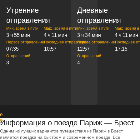
Утренние
Дневные
отправления
отправления
Мин. время в пути
Макс. время в пути
Мин. время в пути
Макс. время в
3 ч 55 мин
4 ч 11 мин
3 ч 34 мин
4 ч 11 мин
Первое отправление
Последнее отправление
Первое отправление
Последнее о
07:35
10:57
12:57
17:15
Отправлений
Отправлений
3
4
1
Информация о поезде Париж — Брест
2
Одним из лучших вариантов путешествия из Париж в Брест
является поездка на быстром и современном поезде. Все