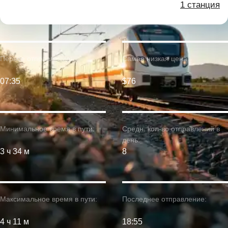
1 станция
Первое отправление:
Самая низкая цена:
07:35
$76
Минимальное время в пути:
Средн. кол-во отправлений в
день:
3 ч 34 м
8
Максимальное время в пути:
Последнее отправление:
4 ч 11 м
18:55