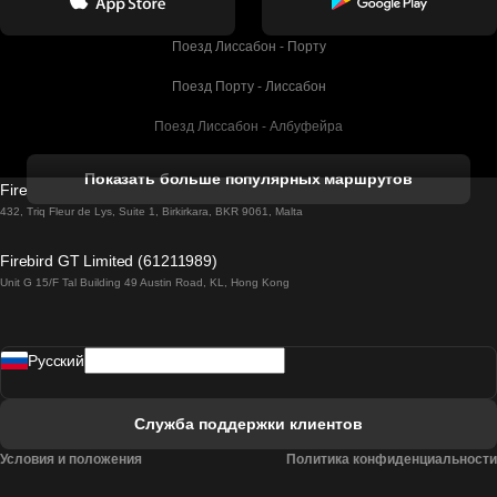
Поезд Лиссабон - Порту
Поезд Порту - Лиссабон
Поезд Лиссабон - Албуфейра
Поезд Албуфейра - Лиссабон
Показать больше популярных маршрутов
Firebird GT Limited (OC 1451)
Поезд Лиссабон - Лагос
432, Triq Fleur de Lys, Suite 1, Birkirkara, BKR 9061, Malta
Поезд Лагос - Лиссабон
Firebird GT Limited (61211989)
Unit G 15/F Tal Building 49 Austin Road, KL, Hong Kong
Поезд Лиссабон - Мадрид
Поезд Мадрид - Лиссабон
Pусский
Поезд Лиссабон - Фару
Поезд Фару - Лиссабон
Служба поддержки клиентов
Поезд Лиссабон - Коимбра
Условия и положения
Политика конфиденциальности
Поезд Коимбра - Лиссабон