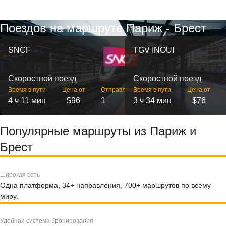
Поездов на маршруте Париж - Брест
SNCF
TGV INOUI
Скоростной поезд
Скоростной поезд
Время в пути
Цена от
Отправлений
Время в пути
Цена от
4 ч 11 мин
$96
1
3 ч 34 мин
$76
Популярные маршруты из Париж и
Брест
Широкая сеть
Одна платформа, 34+ направления, 700+ маршрутов по всему
миру.
Удобная система бронирования