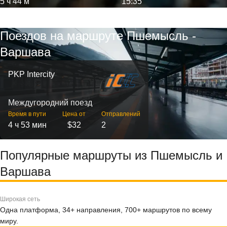
5 ч 44 м
15:35
Поездов на маршруте Пшемысль -
Варшава
PKP Intercity
Междугородний поезд
Время в пути
Цена от
Отправлений
4 ч 53 мин
$32
2
Популярные маршруты из Пшемысль и
Варшава
Широкая сеть
Одна платформа, 34+ направления, 700+ маршрутов по всему
миру.