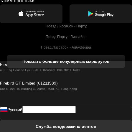
таким простым!
Поезд Лиссабон - Порту
Поезд Порту - Лиссабон
Поезд Лиссабон - Албуфейра
Поезд Албуфейра - Лиссабон
Показать больше популярных маршрутов
Firebird GT Limited (OC 1451)
Поезд Лиссабон - Лагос
432, Triq Fleur de Lys, Suite 1, Birkirkara, BKR 9061, Malta
Поезд Лагос - Лиссабон
Firebird GT Limited (61211989)
Unit G 15/F Tal Building 49 Austin Road, KL, Hong Kong
Поезд Лиссабон - Мадрид
Поезд Мадрид - Лиссабон
Pусский
Поезд Лиссабон - Фару
Поезд Фару - Лиссабон
Служба поддержки клиентов