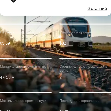
6 станций
Первое отправление:
Самая низкая цена:
05:59
$32
Минимальное время в пути:
Средн. кол-во отправлений в
день:
4 ч 53 м
2
Максимальное время в пути:
Последнее отправление: