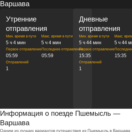
Варшава
Утренние
Дневные
отправления
отправления
Мин. время в пути
Макс. время в пути
Мин. время в пути
Макс. врем
5 ч 4 мин
5 ч 4 мин
5 ч 44 мин
5 ч 44 
Первое отправление
Последнее отправление
Первое отправление
Последне
05:59
05:59
15:35
15:35
Отправлений
Отправлений
1
1
Информация о поезде Пшемысль —
Варшава
Одним из лучших вариантов путешествия из Пшемысль в Варшава