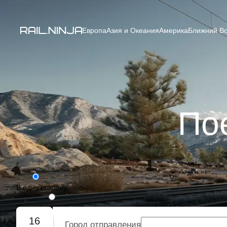
Европа
Азия и Океания
Америка
Ближний Во
По
В одну сторону
Туда-обратно
16
Город отправления