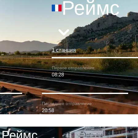
Реймс
1 станция
Первое отправление:
08:28
ень:
Последнее отправление:
20:58
 Реймс