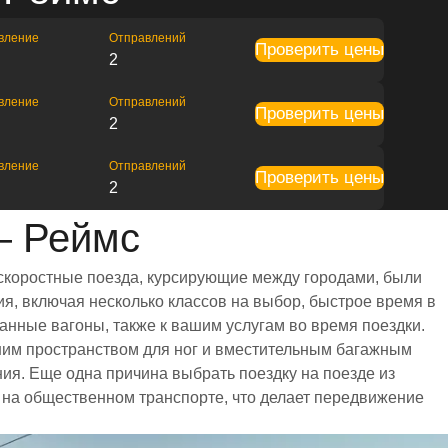
вление
Отправлений
Проверить цены
2
вление
Отправлений
Проверить цены
2
вление
Отправлений
Проверить цены
2
— Реймс
 скоростные поезда, курсирующие между городами, были
я, включая несколько классов на выбор, быстрое время в
анные вагоны, также к вашим услугам во время поездки.
шим пространством для ног и вместительным багажным
я. Еще одна причина выбрать поездку на поезде из
я на общественном транспорте, что делает передвижение