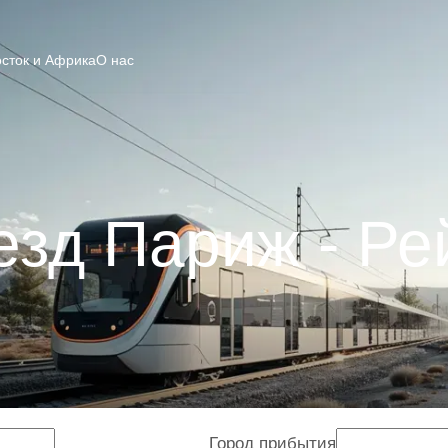
сток и Африка
О нас
езд Париж - Ре
Город прибытия