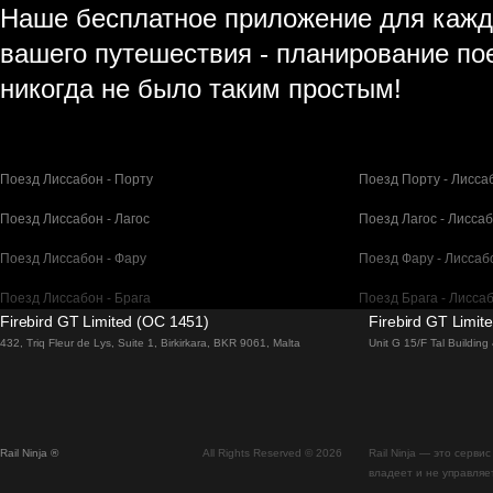
Наше бесплатное приложение для кажд
вашего путешествия - планирование по
никогда не было таким простым!
Поезд Лиссабон - Порту
Поезд Порту - Лисса
Поезд Лиссабон - Лагос
Поезд Лагос - Лисса
Поезд Лиссабон - Фару
Поезд Фару - Лиссаб
Поезд Лиссабон - Брага
Поезд Брага - Лисса
Firebird GT Limited (OC 1451)
Firebird GT Limit
Поезд Барселона - Мадрид
Поезд Мадрид - Бар
432, Triq Fleur de Lys, Suite 1, Birkirkara, BKR 9061, Malta
Unit G 15/F Tal Buildin
Поезд Барселона - Париж
Поезд Париж - Барс
Поезд Барселона - Сан-Себастьян
Поезд Сан-Себастья
Rail Ninja ®
All Rights Reserved © 2026
Rail Ninja — это серв
Поезд Мадрид - Севилья
Поезд Севилья - Ма
владеет и не управляе