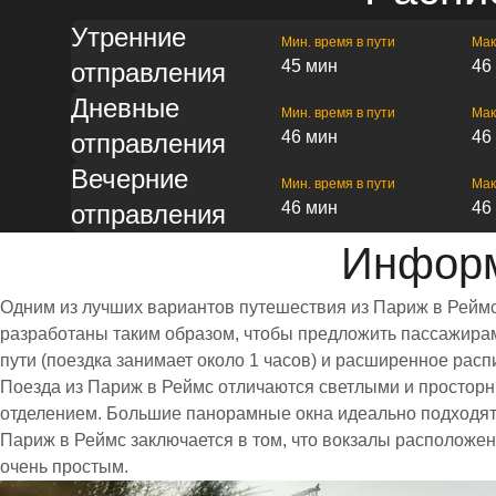
Утренние
Мин. время в пути
Мак
45 мин
46
отправления
Дневные
Мин. время в пути
Мак
46 мин
46
отправления
Вечерние
Мин. время в пути
Мак
46 мин
46
отправления
Информ
Одним из лучших вариантов путешествия из Париж в Реймс
разработаны таким образом, чтобы предложить пассажирам 
пути (поездка занимает около 1 часов) и расширенное ра
Поезда из Париж в Реймс отличаются светлыми и простор
отделением. Большие панорамные окна идеально подходят
Париж в Реймс заключается в том, что вокзалы расположен
очень простым.