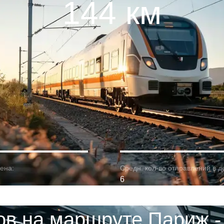
144 км
ена:
Средн. кол-во отправлений в д
6
ов на маршруте Париж -