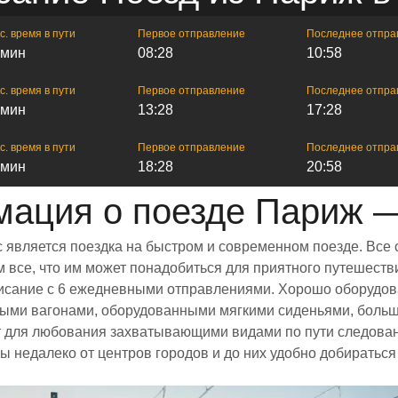
с. время в пути
Первое отправление
Последнее отпра
 мин
08:28
10:58
с. время в пути
Первое отправление
Последнее отпра
 мин
13:28
17:28
с. время в пути
Первое отправление
Последнее отпра
 мин
18:28
20:58
ация о поезде Париж 
 является поездка на быстром и современном поезде. Все
все, что им может понадобиться для приятного путешестви
списание с 6 ежедневными отправлениями. Хорошо оборудов
ными вагонами, оборудованными мягкими сиденьями, боль
 для любования захватывающими видами по пути следовани
ы недалеко от центров городов и до них удобно добиратьс