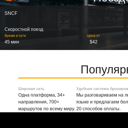
SNCF
Скоростной поезд
Время в пути
Цена от
45 мин
$42
Популяр
Широкая сеть
Удобная система брониро
Одна платформа, 34+
Мы разговариваем на 
направления, 700+
языке и предлагаем бо
маршрутов по всему миру.
20 способов оплаты.