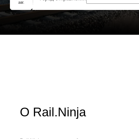
Групповое бронирование
авг.
О Rail.Ninja