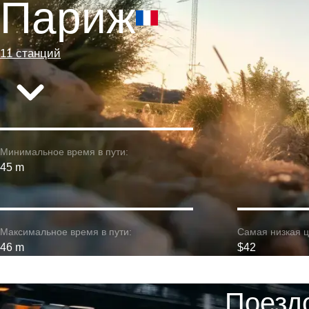
Париж
11 станций
Минимальное время в пути:
45 m
Максимальное время в пути:
Самая низкая ц
46 m
$42
Поезд