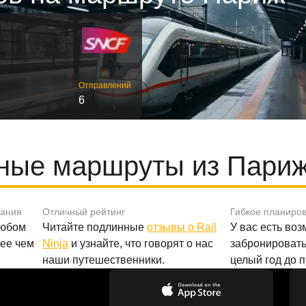
Отправлений
6
ные маршруты из Париж
вания
Отличный рейтинг
Гибкое планиро
любом
Читайте подлинные
отзывы о Rail
У вас есть во
лее чем
Ninja
и узнайте, что говорят о нас
забронировать
наши путешественники.
целый год до 