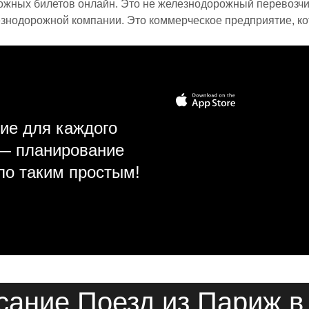
ожных билетов онлайн. Это не железнодорожный перевозчик,
знодорожной компании. Это коммерческое предприятие, ко
ие для каждого
 — планирование
ло таким простым!
сание Поезд из Париж в