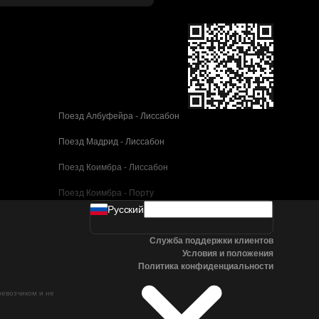
Поезд Албуфейра - Лиссабон
Поезд Мадрид - Лиссабон
Поезд Коимбра - Лиссабон
Поезд Коимбра - Порту
Pусский
Поезд Валенсия - Барселона
Служба поддержки клиентов
Поезд Севилья - Барселона
Условия и положения
Политика конфиденциальности
Поезд Малага - Барселона
ревозчиком и не
Поезд Малага - Мадрид