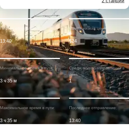
2 станции
Первое отправление:
Самая низкая цена:
13:40
$24
Минимальное время в пути:
Средн. кол-во отправлений в
день:
3 ч 35 м
1
Максимальное время в пути:
Последнее отправление:
3 ч 35 м
13:40