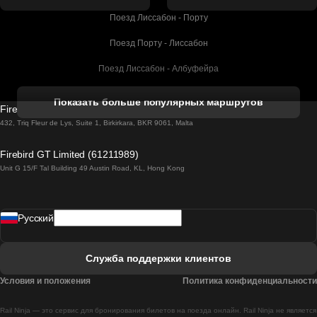
Поезд Лиссабон - Порту
Поезд Порту - Лиссабон
Поезд Лиссабон - Албуфейра
Поезд Албуфейра - Лиссабон
Показать больше популярных маршрутов
Firebird GT Limited (OC 1451)
Поезд Лиссабон - Лагос
432, Triq Fleur de Lys, Suite 1, Birkirkara, BKR 9061, Malta
Поезд Лагос - Лиссабон
Firebird GT Limited (61211989)
Unit G 15/F Tal Building 49 Austin Road, KL, Hong Kong
Поезд Лиссабон - Мадрид
Поезд Мадрид - Лиссабон
Pусский
Поезд Лиссабон - Фару
Поезд Фару - Лиссабон
Служба поддержки клиентов
Поезд Лиссабон - Коимбра
Условия и положения
Политика конфиденциальности
Поезд Коимбра - Лиссабон
Rail Ninja — это сервис для бронирования билетов на поезда онлайн. Rail Ninja не является