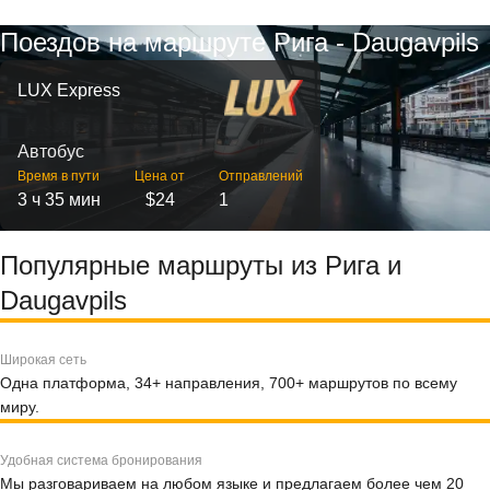
Поездов на маршруте Рига - Daugavpils
LUX Express
Автобус
Время в пути
Цена от
Отправлений
3 ч 35 мин
$24
1
Популярные маршруты из Рига и
Daugavpils
Широкая сеть
Одна платформа, 34+ направления, 700+ маршрутов по всему
миру.
Удобная система бронирования
Мы разговариваем на любом языке и предлагаем более чем 20