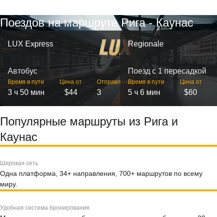
Поездов на маршруте Рига - Каунас
LUX Express
Regionale
Автобус
Поезд с 1 пересадкой
Время в пути
Цена от
Отправлений
Время в пути
Цена от
3 ч 50 мин
$44
3
5 ч 6 мин
$60
Популярные маршруты из Рига и
Каунас
Широкая сеть
Одна платформа, 34+ направления, 700+ маршрутов по всему
миру.
Удобная система бронирования