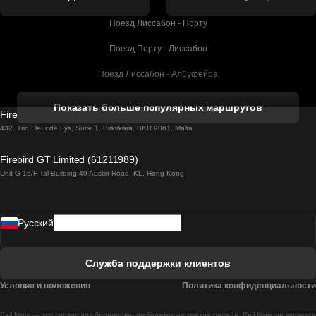
Поезд Лиссабон - Порту
Поезд Порту - Лиссабон
Поезд Лиссабон - Албуфейра
Поезд Албуфейра - Лиссабон
Показать больше популярных маршрутов
Firebird GT Limited (OC 1451)
Поезд Лиссабон - Лагос
432, Triq Fleur de Lys, Suite 1, Birkirkara, BKR 9061, Malta
Поезд Лагос - Лиссабон
Firebird GT Limited (61211989)
Unit G 15/F Tal Building 49 Austin Road, KL, Hong Kong
Поезд Лиссабон - Мадрид
Поезд Мадрид - Лиссабон
Pусский
Поезд Лиссабон - Фару
Поезд Фару - Лиссабон
Служба поддержки клиентов
Поезд Лиссабон - Коимбра
Условия и положения
Политика конфиденциальности
Поезд Коимбра - Лиссабон
Rail Ninja — это сервис для бронирования билетов на поезда онлайн. Rail Ninja не является