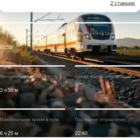
2 станции
Первое отправление:
Самая низкая цена:
02:55
$44
Минимальное время в пути:
Средн. кол-во отправлений в
день:
3 ч 50 м
4
Максимальное время в пути:
Последнее отправление:
6 ч 25 м
22:40