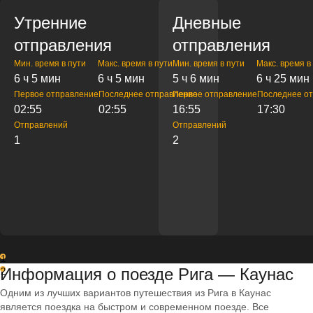
Утренние
Дневные
отправления
отправления
Мин. время в пути
Макс. время в пути
Мин. время в пути
Макс. время в
6 ч 5 мин
6 ч 5 мин
5 ч 6 мин
6 ч 25 мин
Первое отправление
Последнее отправление
Первое отправление
Последнее о
02:55
02:55
16:55
17:30
Отправлений
Отправлений
1
2
1
Информация о поезде Рига — Каунас
2
Одним из лучших вариантов путешествия из Рига в Каунас
является поездка на быстром и современном поезде. Все