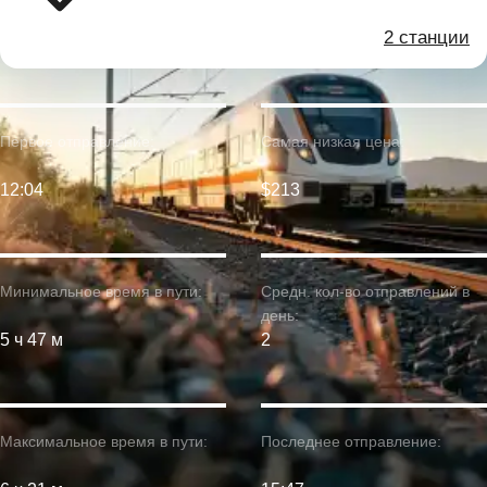
2 станции
Первое отправление:
Самая низкая цена:
12:04
$213
Минимальное время в пути:
Средн. кол-во отправлений в
день:
5 ч 47 м
2
Максимальное время в пути:
Последнее отправление: