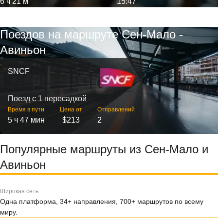
6 ч 21 м
15:47
Поездов на маршруте Сен-Мало -
Авиньон
SNCF
Поезд с 1 пересадкой
Время в пути
Цена от
Отправлений
5 ч 47 мин
$213
2
Популярные маршруты из Сен-Мало и
Авиньон
Широкая сеть
Одна платформа, 34+ направления, 700+ маршрутов по всему
миру.