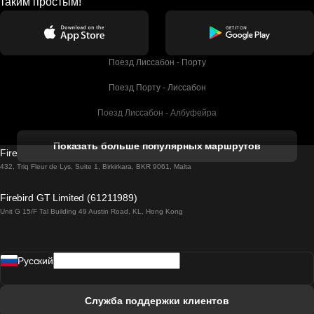
таким простым!
Поезд Лиссабон - Порту
Поезд Порту - Лиссабон
Поезд Лиссабон - Албуфейра
Поезд Албуфейра - Лиссабон
Показать больше популярных маршрутов
Firebird GT Limited (OC 1451)
Поезд Лиссабон - Лагос
432, Triq Fleur de Lys, Suite 1, Birkirkara, BKR 9061, Malta
Поезд Лагос - Лиссабон
Firebird GT Limited (61211989)
Unit G 15/F Tal Building 49 Austin Road, KL, Hong Kong
Поезд Лиссабон - Мадрид
Поезд Мадрид - Лиссабон
Pусский
Поезд Лиссабон - Фару
Поезд Фару - Лиссабон
Служба поддержки клиентов