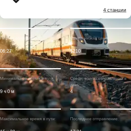
4 станции
Первое отправление:
Самая низкая цена:
06:27
$210
Минимальное время в пути:
Средн. кол-во отправлений в
день:
9 ч 0 м
4
Максимальное время в пути:
Последнее отправление: