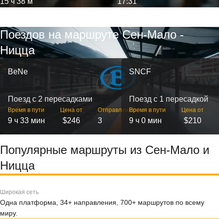
15 ч 38 м
17:31
Поездов на маршруте Сен-Мало -
Ницца
BeNe
SNCF
Поезд с 2 пересадками
Поезд с 1 пересадкой
Время в пути
Цена от
Отправлений
Время в пути
Цена от
9 ч 33 мин
$246
3
9 ч 0 мин
$210
Популярные маршруты из Сен-Мало и
Ницца
Широкая сеть
Одна платформа, 34+ направления, 700+ маршрутов по всему
миру.