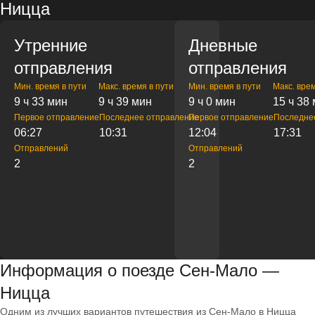
Ницца
Утренние
Дневные
отправления
отправления
Мин. время в пути
Макс. время в пути
Мин. время в пути
Макс. врем
9 ч 33 мин
9 ч 39 мин
9 ч 0 мин
15 ч 38
Первое отправление
Последнее отправление
Первое отправление
Последне
06:27
10:31
12:04
17:31
Отправлений
Отправлений
2
2
Информация о поезде Сен-Мало —
Ницца
Одним из лучших вариантов путешествия из Сен-Мало в Ницца