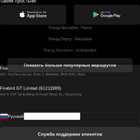
таким простым!
Поезд Лиссабон - Порту
Поезд Порту - Лиссабон
Поезд Лиссабон - Албуфейра
Поезд Албуфейра - Лиссабон
Показать больше популярных маршрутов
Firebird GT Limited (OC 1451)
Поезд Лиссабон - Лагос
432, Triq Fleur de Lys, Suite 1, Birkirkara, BKR 9061, Malta
Поезд Лагос - Лиссабон
Firebird GT Limited (61211989)
Unit G 15/F Tal Building 49 Austin Road, KL, Hong Kong
Поезд Лиссабон - Мадрид
Поезд Мадрид - Лиссабон
Pусский
Поезд Лиссабон - Фару
Поезд Фару - Лиссабон
Служба поддержки клиентов