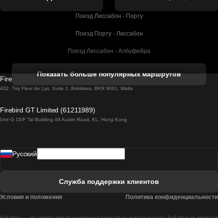
Поезд Лиссабон - Порту
Поезд Порту - Лиссабон
Поезд Лиссабон - Албуфейра
Поезд Албуфейра - Лиссабон
Показать больше популярных маршрутов
Firebird GT Limited (OC 1451)
Поезд Лиссабон - Лагос
432, Triq Fleur de Lys, Suite 1, Birkirkara, BKR 9061, Malta
Поезд Лагос - Лиссабон
Firebird GT Limited (61211989)
Unit G 15/F Tal Building 49 Austin Road, KL, Hong Kong
Поезд Лиссабон - Мадрид
Поезд Мадрид - Лиссабон
Pусский
Поезд Лиссабон - Фару
Поезд Фару - Лиссабон
Служба поддержки клиентов
Поезд Лиссабон - Коимбра
Условия и положения
Политика конфиденциальности
Поезд Коимбра - Лиссабон
Rail Ninja — это сервис для бронирования билетов на поезда онлайн. Rail Ninja не является