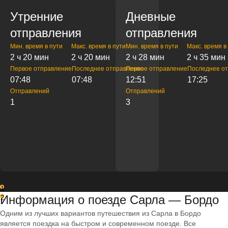
Утренние
Дневные
отправления
отправления
Мин. время в пути
Макс. время в пути
Мин. время в пути
Макс. время в
2 ч 20 мин
2 ч 20 мин
2 ч 28 мин
2 ч 35 мин
Первое отправление
Последнее отправление
Первое отправление
Последнее о
07:48
07:48
12:51
17:25
Отправлений
Отправлений
1
3
1
Информация о поезде Сарла — Бордо
2
Одним из лучших вариантов путешествия из Сарла в Бордо
является поездка на быстром и современном поезде. Все