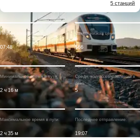
5 станций
Первое отправление:
Самая низкая цена:
07:48
$66
Минимальное время в пути:
Средн. кол-во отправлений в
день:
2 ч 16 м
5
Максимальное время в пути:
Последнее отправление:
2 ч 35 м
19:07