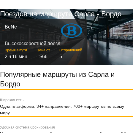
Поездов на маршруте Сарла - Бордо
BeNe
Высокоскоростной поезд
Время в пути
Цена от
Отправлений
2 ч 16 мин
$66
5
Популярные маршруты из Сарла и
Бордо
Широкая сеть
Одна платформа, 34+ направления, 700+ маршрутов по всему
миру.
Удобная система бронирования