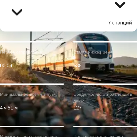
7 станций
Первое отправление:
Самая низкая цена:
00:09
$38
Минимальное время в пути:
Средн. кол-во отправлений в
день:
4 ч 51 м
127
Максимальное время в пути:
Последнее отправление: