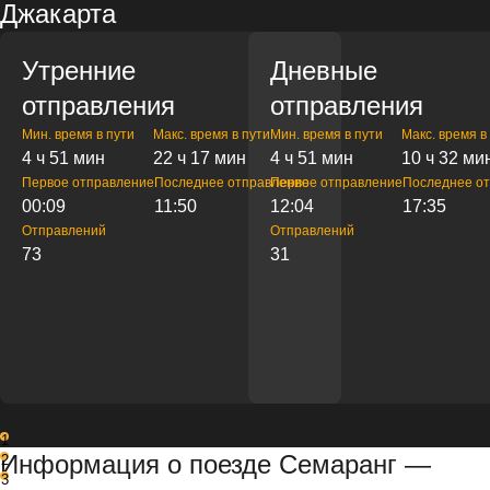
Джакарта
Утренние
Дневные
отправления
отправления
Мин. время в пути
Макс. время в пути
Мин. время в пути
Макс. время в
4 ч 51 мин
22 ч 17 мин
4 ч 51 мин
10 ч 32 ми
Первое отправление
Последнее отправление
Первое отправление
Последнее о
00:09
11:50
12:04
17:35
Отправлений
Отправлений
73
31
1
Информация о поезде Семаранг —
2
3