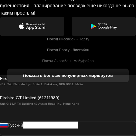
путешествия - планирование поездок еще никогда не было
таким простым!
Поезд Лиссабон - Порту
Поезд Порту - Лиссабон
Поезд Лиссабон - Албуфейра
Поезд Албуфейра - Лиссабон
Показать больше популярных маршрутов
Firebird GT Limited (OC 1451)
Поезд Лиссабон - Лагос
432, Triq Fleur de Lys, Suite 1, Birkirkara, BKR 9061, Malta
Поезд Лагос - Лиссабон
Firebird GT Limited (61211989)
Unit G 15/F Tal Building 49 Austin Road, KL, Hong Kong
Поезд Лиссабон - Мадрид
Поезд Мадрид - Лиссабон
Pусский
Поезд Лиссабон - Фару