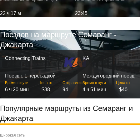
22 ч 17 м
23:45
Поездов на маршруте Семаранг -
Джакарта
Connecting Trains
KAI
Поезд с 1 пересадкой
Междугородний поезд
Время в пути
Цена от
Отправлений
Время в пути
Цена от
6 ч 20 мин
$38
94
4 ч 51 мин
$40
Популярные маршруты из Семаранг и
Джакарта
Широкая сеть