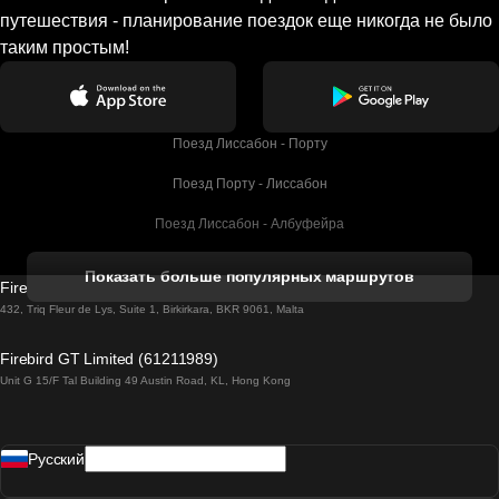
путешествия - планирование поездок еще никогда не было
таким простым!
Поезд Лиссабон - Порту
Поезд Порту - Лиссабон
Поезд Лиссабон - Албуфейра
Поезд Албуфейра - Лиссабон
Показать больше популярных маршрутов
Firebird GT Limited (OC 1451)
Поезд Лиссабон - Лагос
432, Triq Fleur de Lys, Suite 1, Birkirkara, BKR 9061, Malta
Поезд Лагос - Лиссабон
Firebird GT Limited (61211989)
Unit G 15/F Tal Building 49 Austin Road, KL, Hong Kong
Поезд Лиссабон - Мадрид
Поезд Мадрид - Лиссабон
Pусский
Поезд Лиссабон - Фару