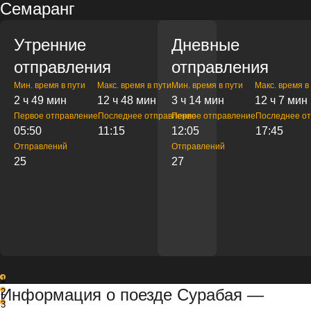
Семаранг
Утренние
Дневные
отправления
отправления
Мин. время в пути
Макс. время в пути
Мин. время в пути
Макс. время в
2 ч 49 мин
12 ч 48 мин
3 ч 14 мин
12 ч 7 мин
Первое отправление
Последнее отправление
Первое отправление
Последнее о
05:50
11:15
12:05
17:45
Отправлений
Отправлений
25
27
1
Информация о поезде Сурабая —
2
3