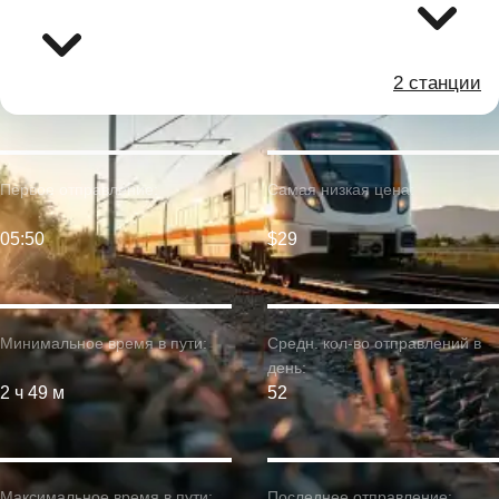
2 станции
Первое отправление:
Самая низкая цена:
05:50
$29
Минимальное время в пути:
Средн. кол-во отправлений в
день:
2 ч 49 м
52
Максимальное время в пути:
Последнее отправление: