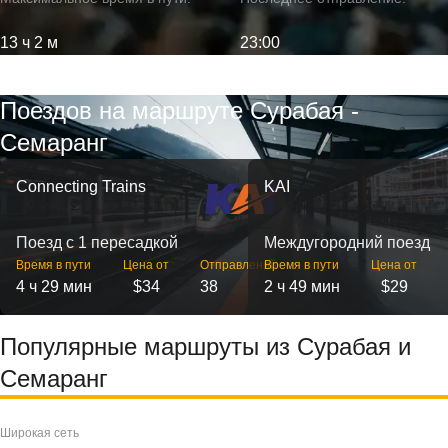
13 ч 2 м
23:00
Поездов на маршруте Сурабая -
Семаранг
Connecting Trains
KAI
Поезд с 1 пересадкой
Междугородний поезд
Время в пути
Цена от
Отправлений
Время в пути
Цена от
4 ч 29 мин
$34
38
2 ч 49 мин
$29
Популярные маршруты из Сурабая и
Семаранг
Широкая сеть