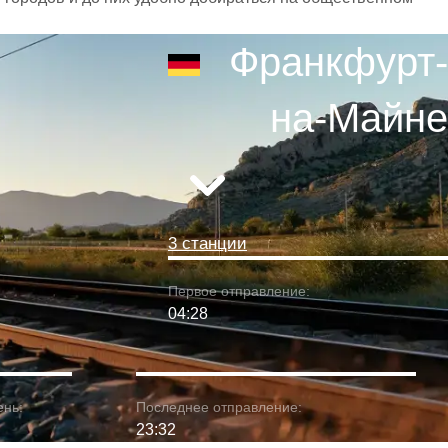
Франкфурт-
на-Майне
3 станции
Первое отправление:
04:28
ень:
Последнее отправление:
23:32