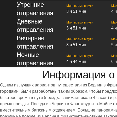
Утренние
Мин. время в пути
Мак
3 ч 51 мин
4 
отправления
Дневные
Мин. время в пути
Мак
3 ч 51 мин
4 
отправления
Вечерние
Мин. время в пути
Мак
3 ч 51 мин
5 
отправления
Ночные
Мин. время в пути
Мак
4 ч 44 мин
6 
отправления
Информация о 
Одним из лучших вариантов путешествия из Берлин в Фран
городами, были разработаны таким образом, чтобы предлож
быстрое время в пути (поездка занимает около 4 часов) 
время поездки. Поезда из Берлин в Франкфурт-на-Майне о
вместительным багажным отделением. Большие панорамны
поездку на поезде из Берлин в Франкфурт-на-Майне заключ