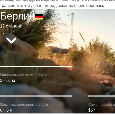
транспорте, что делает передвижение очень простым.
Берлин
12 станций
Минимальное время в пути:
3 ч 51 м
Максимальное время в пути:
Самая низкая ц
6 ч 5 м
$57