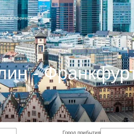
сток и Африка
О нас
лин - Франкфур
Город прибытия