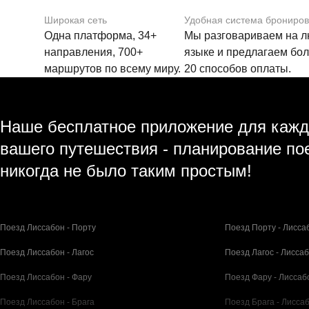
Широкая сеть
Удобная система брониро
Одна платформа, 34+
Мы разговариваем на 
направления, 700+
языке и предлагаем бо
маршрутов по всему миру.
20 способов оплаты.
Наше бесплатное приложение для кажд
вашего путешествия - планирование по
никогда не было таким простым!
Поезд Лиссабон - Порту
Поезд Порту - Лисса
Поезд Лиссабон - Лагос
Поезд Лагос - Лисса
Поезд Лиссабон - Фару
Поезд Фару - Лиссаб
Поезд Лиссабон - Брага
Поезд Брага - Лисса