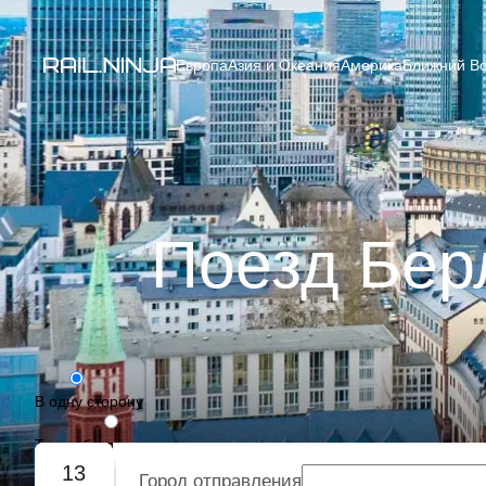
Европа
Азия и Океания
Америка
Ближний Во
Поезд Бер
В одну сторону
Туда-обратно
13
Город отправления