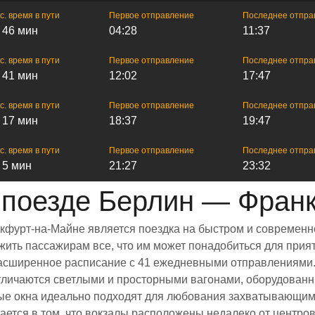
с. время в пути
Первое отправление
Последнее отпра
ч 46 мин
04:28
11:37
с. время в пути
Первое отправление
Последнее отпра
ч 41 мин
12:02
17:47
с. время в пути
Первое отправление
Последнее отпра
ч 17 мин
18:37
19:47
с. время в пути
Первое отправление
Последнее отпра
ч 5 мин
21:27
23:32
поезде Берлин — Фран
кфурт-на-Майне является поездка на быстром и современн
ить пассажирам все, что им может понадобиться для прият
и расширенное расписание с 41 ежедневными отправлениями
тличаются светлыми и просторными вагонами, оборудованн
е окна идеально подходят для любования захватывающими
ается в том, что вокзалы расположены недалеко от центро