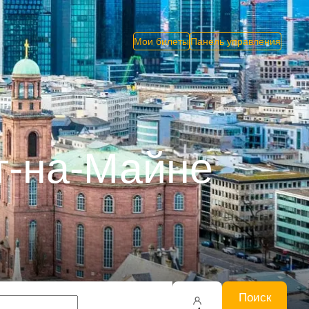
Мои билеты
Панель управления
т-на-Майне
Поиск