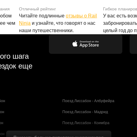
вания
Отличный рейтинг
Гибкое планиро
любом
Читайте подлинные
отзывы о Rail
У вас есть во
лее чем
Ninja
и узнайте, что говорят о нас
забронировать
наши путешественники.
целый год до 
ого шага
ездок еще
бон
Поезд Лиссабон - Албуфейра
бон
Поезд Лиссабон - Мадрид
он
Поезд Лиссабон - Коимбра
бон
Поезд Порту - Коимбра