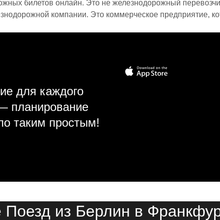
ожных билетов онлайн. Это не железнодорожный перевозчик,
знодорожной компании. Это коммерческое предприятие, ко
ие для каждого
 — планирование
ло таким простым!
 Поезд из Берлин в Франкфу