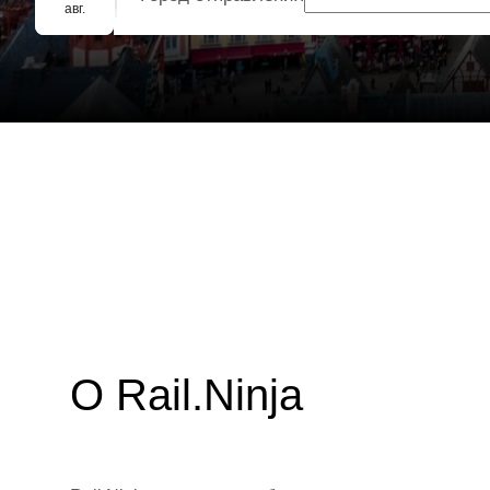
Групповое бронирование
авг.
О Rail.Ninja