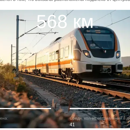
568 км
ена:
Средн. кол-во отправлений в д
41