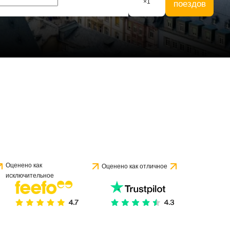
×
1
поездов
Оценено как
Оценено как отличное
исключительное