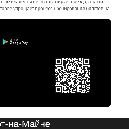
 не владеет и не эксплуатирует поезда, а также
торое упрощает процесс бронирования билетов на
рт-на-Майне