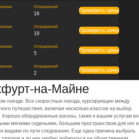
вление
Отправлений
Проверить цены
16
вление
Отправлений
Проверить цены
18
вление
Отправлений
Проверить цены
5
вление
Отправлений
Проверить цены
2
кфурт-на-Майне
ом поезде. Все скоростные поезда, курсирующие между
ного путешествия, включая несколько классов на выбор,
. Хорошо оборудованные вагоны, также к вашим услугам во
ыми мягкими сиденьями, большим пространством для ног и
 видами по пути следования. Еще одна причина выбрать
в городов и до них удобно добираться на общественном