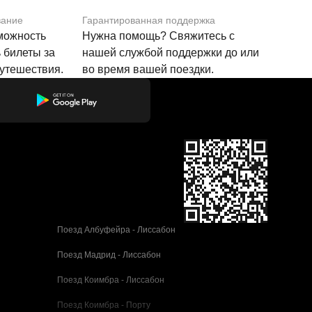
вание
Гарантированная поддержка
зможность
Нужна помощь? Свяжитесь с
 билеты за
нашей службой поддержки до или
путешествия.
во время вашей поездки.
Поезд Албуфейра - Лиссабон
Поезд Мадрид - Лиссабон
Поезд Коимбра - Лиссабон
Поезд Коимбра - Порту