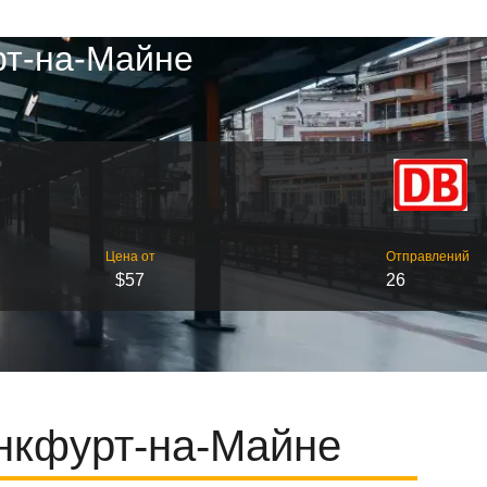
рт-на-Майне
Цена от
Отправлений
$57
26
нкфурт-на-Майне