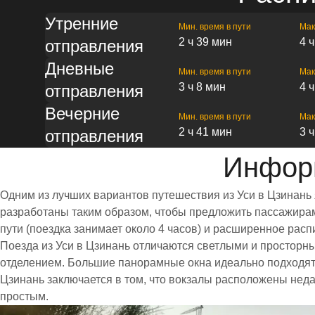
Утренние
Мин. время в пути
Мак
2 ч 39 мин
4 
отправления
Дневные
Мин. время в пути
Мак
3 ч 8 мин
4 
отправления
Вечерние
Мин. время в пути
Мак
2 ч 41 мин
3 
отправления
Информ
Одним из лучших вариантов путешествия из Уси в Цзинань
разработаны таким образом, чтобы предложить пассажирам 
пути (поездка занимает около 4 часов) и расширенное ра
Поезда из Уси в Цзинань отличаются светлыми и простор
отделением. Большие панорамные окна идеально подходят 
Цзинань заключается в том, что вокзалы расположены неда
простым.