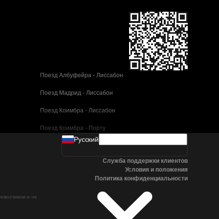
Поезд Албуфейра - Лиссабон
Поезд Мадрид - Лиссабон
Поезд Коимбра - Лиссабон
Поезд Коимбра - Порту
Pусский
Поезд Валенсия - Барселона
Служба поддержки клиентов
Поезд Севилья - Барселона
Условия и положения
Политика конфиденциальности
Поезд Малага - Барселона
ревозчиком и не
Поезд Малага - Мадрид
Поезд Кордова - Мадрид