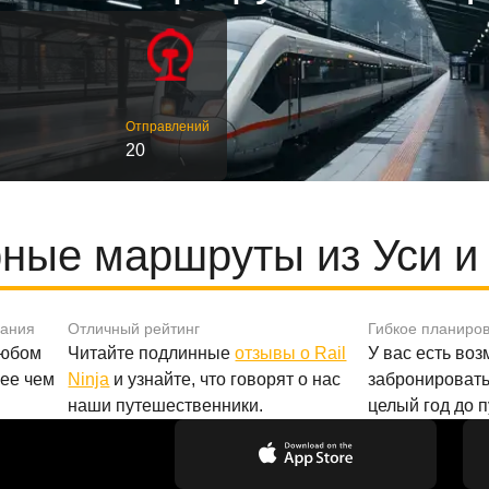
Отправлений
20
ные маршруты из Уси и
вания
Отличный рейтинг
Гибкое планиро
любом
Читайте подлинные
отзывы о Rail
У вас есть во
лее чем
Ninja
и узнайте, что говорят о нас
забронировать
наши путешественники.
целый год до 