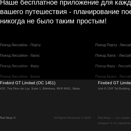
Наше бесплатное приложение для кажд
вашего путешествия - планирование по
никогда не было таким простым!
Поезд Лиссабон - Порту
Поезд Порту - Лисса
Поезд Лиссабон - Лагос
Поезд Лагос - Лисса
Поезд Лиссабон - Фару
Поезд Фару - Лиссаб
Поезд Лиссабон - Брага
Поезд Брага - Лисса
Firebird GT Limited (OC 1451)
Firebird GT Limit
Поезд Барселона - Мадрид
Поезд Мадрид - Бар
432, Triq Fleur de Lys, Suite 1, Birkirkara, BKR 9061, Malta
Unit G 15/F Tal Buildin
Поезд Барселона - Париж
Поезд Париж - Барс
Поезд Барселона - Сан-Себастьян
Поезд Сан-Себастья
Rail Ninja ®
All Rights Reserved © 2026
Rail Ninja — это серв
Поезд Мадрид - Севилья
Поезд Севилья - Ма
владеет и не управляе
Поезд Мадрид - Валенсия
Поезд Валенсия - М