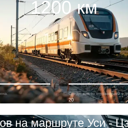
1200 км
ена:
Средн. кол-во отправлений в д
20
ов на маршруте Уси - Ц