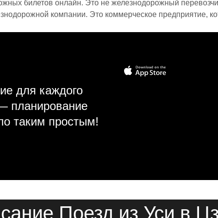
ожных билетов онлайн. Это не железнодорожный перевозчик,
знодорожной компании. Это коммерческое предприятие, ко
ие для каждого
 — планирование
ло таким простым!
сание Поезд из Уси в Ц