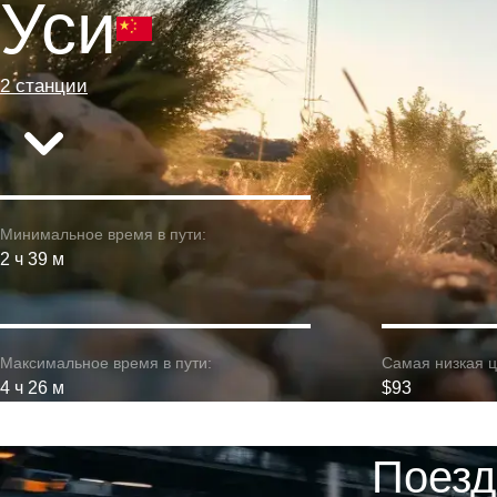
Уси
2 станции
Минимальное время в пути:
2 ч 39 м
Максимальное время в пути:
Самая низкая ц
4 ч 26 м
$93
Поезд