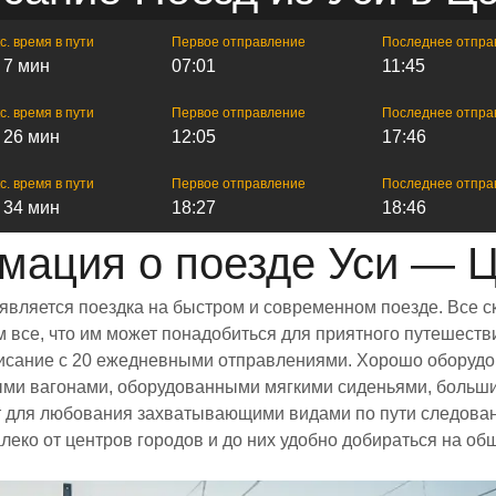
с. время в пути
Первое отправление
Последнее отпра
ч 7 мин
07:01
11:45
с. время в пути
Первое отправление
Последнее отпра
ч 26 мин
12:05
17:46
с. время в пути
Первое отправление
Последнее отпра
ч 34 мин
18:27
18:46
ация о поезде Уси — 
 является поездка на быстром и современном поезде. Все 
все, что им может понадобиться для приятного путешестви
списание с 20 ежедневными отправлениями. Хорошо оборудо
ными вагонами, оборудованными мягкими сиденьями, больш
для любования захватывающими видами по пути следования
леко от центров городов и до них удобно добираться на о