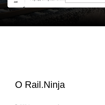
Групповое бронирование
авг.
О Rail.Ninja