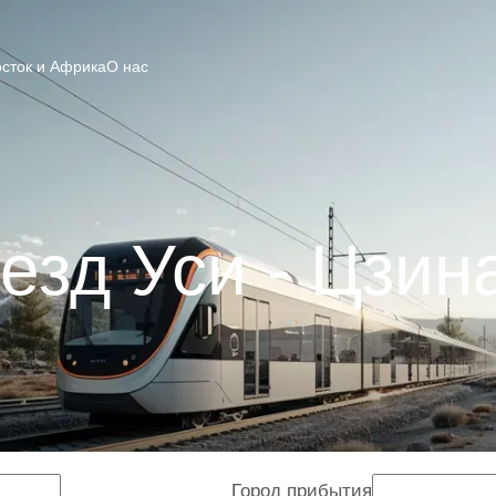
сток и Африка
О нас
езд Уси - Цзин
Город прибытия