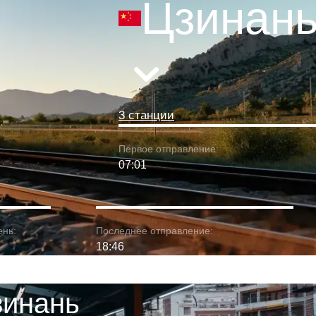
Цзинан
3 станции
Первое отправление:
07:01
ень:
Последнее отправление:
18:46
зинань