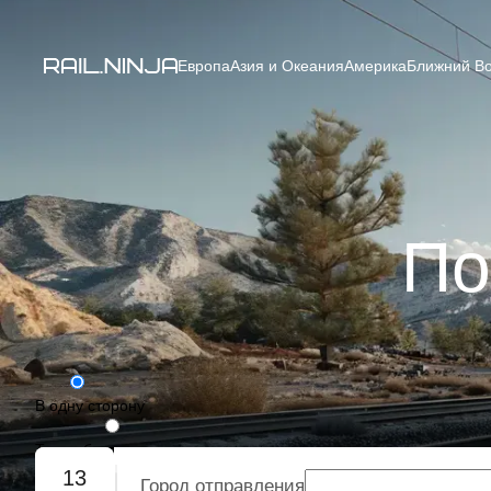
Европа
Азия и Океания
Америка
Ближний Во
По
В одну сторону
Туда-обратно
13
Город отправления