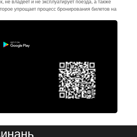
 не владеет и не эксплуатирует поезда, а также
торое упрощает процесс бронирования билетов на
зинань