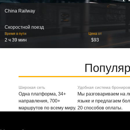
China Railway
Скоростной поезд
Время в пути
Цена от
2 ч 39 мин
$93
Популяр
Широкая сеть
Удобная система брониро
Одна платформа, 34+
Мы разговариваем на 
направления, 700+
языке и предлагаем бо
маршрутов по всему миру.
20 способов оплаты.