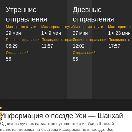
Утренние
Дневные
отправления
отправления
Мин. время в пути
Макс. время в пути
Мин. время в пути
Макс. время в
29 мин
1 ч 9 мин
27 мин
1 ч 23 мин
Первое отправление
Последнее отправление
Первое отправление
Последнее о
06:29
11:57
12:02
17:57
Отправлений
Отправлений
56
86
1
Информация о поезде Уси — Шанхай
2
3
Одним из лучших вариантов путешествия из Уси в Шанхай
является поездка на быстром и современном поезде. Все