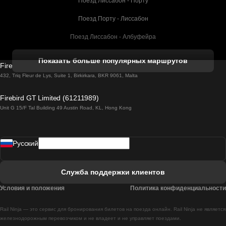
Поезд Лиссабон - Порту
Поезд Порту - Лиссабон
Поезд Лиссабон - Албуфейра
Поезд Албуфейра - Лиссабон
Показать больше популярных маршрутов
Firebird GT Limited (OC 1451)
Поезд Лиссабон - Лагос
432, Triq Fleur de Lys, Suite 1, Birkirkara, BKR 9061, Malta
Поезд Лагос - Лиссабон
Firebird GT Limited (61211989)
Unit G 15/F Tal Building 49 Austin Road, KL, Hong Kong
Поезд Лиссабон - Мадрид
Поезд Мадрид - Лиссабон
Pусский
Поезд Лиссабон - Фару
Поезд Фару - Лиссабон
Служба поддержки клиентов
Поезд Лиссабон - Коимбра
Условия и положения
Политика конфиденциальности
Поезд Коимбра - Лиссабон
Rail Ninja — это сервис для бронирования билетов на поезда онлайн. Rail Ninja не является
Поезд Лиссабон - Брага
железнодорожным перевозчиком и не владеет и не управляет поездами.