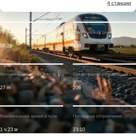
4 станции
Первое отправление:
Самая низкая цена:
06:29
$38
Минимальное время в пути:
Средн. кол-во отправлений в
день:
27 m
206
Максимальное время в пути:
Последнее отправление:
1 ч 23 м
23:10