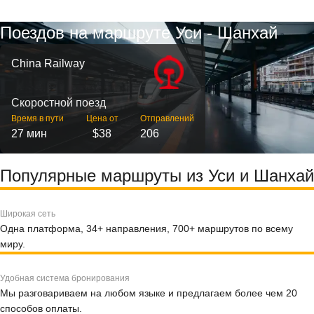
Поездов на маршруте Уси - Шанхай
China Railway
Скоростной поезд
Время в пути
Цена от
Отправлений
27 мин
$38
206
Популярные маршруты из Уси и Шанхай
Широкая сеть
Одна платформа, 34+ направления, 700+ маршрутов по всему
миру.
Удобная система бронирования
Мы разговариваем на любом языке и предлагаем более чем 20
способов оплаты.