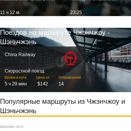
11 ч 12 м
23:25
Поездов на маршруте Чжэнчжоу -
Шэньчжэнь
China Railway
Скоростной поезд
Время в пути
Цена от
Отправлений
5 ч 29 мин
$142
14
Популярные маршруты из Чжэнчжоу и
Шэньчжэнь
Широкая сеть