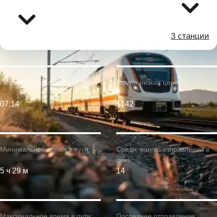
3 станции
Первое отправление:
Самая низкая цена:
07:14
$142
Минимальное время в пути:
Средн. кол-во отправлений в
день:
5 ч 29 м
14
Максимальное время в пути:
Последнее отправление: