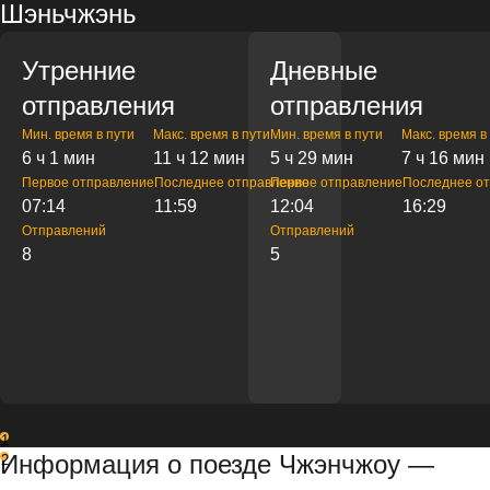
Шэньчжэнь
Утренние
Дневные
отправления
отправления
Мин. время в пути
Макс. время в пути
Мин. время в пути
Макс. время в
6 ч 1 мин
11 ч 12 мин
5 ч 29 мин
7 ч 16 мин
Первое отправление
Последнее отправление
Первое отправление
Последнее о
07:14
11:59
12:04
16:29
Отправлений
Отправлений
8
5
1
Информация о поезде Чжэнчжоу —
2