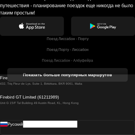
путешествия - планирование поездок еще никогда не было
таким простым!
Поезд Лиссабон - Порту
Поезд Порту - Лиссабон
Поезд Лиссабон - Албуфейра
Поезд Албуфейра - Лиссабон
Показать больше популярных маршрутов
Firebird GT Limited (OC 1451)
Поезд Лиссабон - Лагос
432, Triq Fleur de Lys, Suite 1, Birkirkara, BKR 9061, Malta
Поезд Лагос - Лиссабон
Firebird GT Limited (61211989)
Unit G 15/F Tal Building 49 Austin Road, KL, Hong Kong
Поезд Лиссабон - Мадрид
Поезд Мадрид - Лиссабон
Pусский
Поезд Лиссабон - Фару