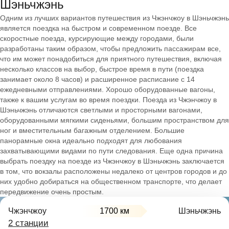
Шэньчжэнь
Одним из лучших вариантов путешествия из Чжэнчжоу в Шэньчжэнь
является поездка на быстром и современном поезде. Все
скоростные поезда, курсирующие между городами, были
разработаны таким образом, чтобы предложить пассажирам все,
что им может понадобиться для приятного путешествия, включая
несколько классов на выбор, быстрое время в пути (поездка
занимает около 8 часов) и расширенное расписание с 14
ежедневными отправлениями. Хорошо оборудованные вагоны,
также к вашим услугам во время поездки. Поезда из Чжэнчжоу в
Шэньчжэнь отличаются светлыми и просторными вагонами,
оборудованными мягкими сиденьями, большим пространством для
ног и вместительным багажным отделением. Большие
панорамные окна идеально подходят для любования
захватывающими видами по пути следования. Еще одна причина
выбрать поездку на поезде из Чжэнчжоу в Шэньчжэнь заключается
в том, что вокзалы расположены недалеко от центров городов и до
них удобно добираться на общественном транспорте, что делает
передвижение очень простым.
Чжэнчжоу
1700 км
Шэньчжэнь
2 станции