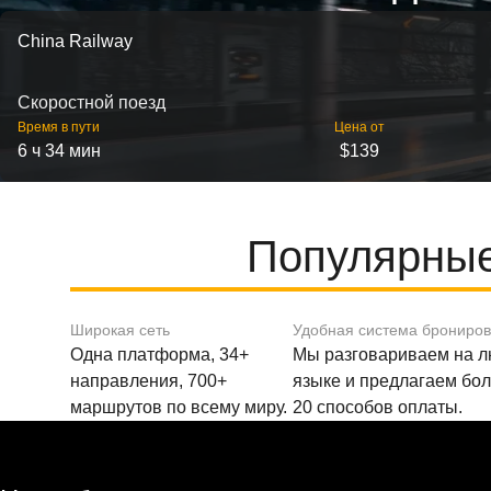
China Railway
Скоростной поезд
Время в пути
Цена от
6 ч 34 мин
$139
Популярные
Широкая сеть
Удобная система брониро
Одна платформа, 34+
Мы разговариваем на 
направления, 700+
языке и предлагаем бо
маршрутов по всему миру.
20 способов оплаты.