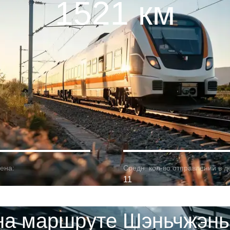
1521 км
ена:
Средн. кол-во отправлений в д
11
на маршруте Шэньчжэнь