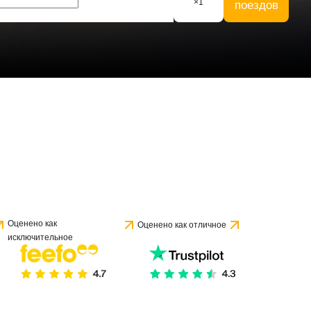
×
1
поездов
е 1 отзыва
Оценено как
Оценено как отличное
исключительное