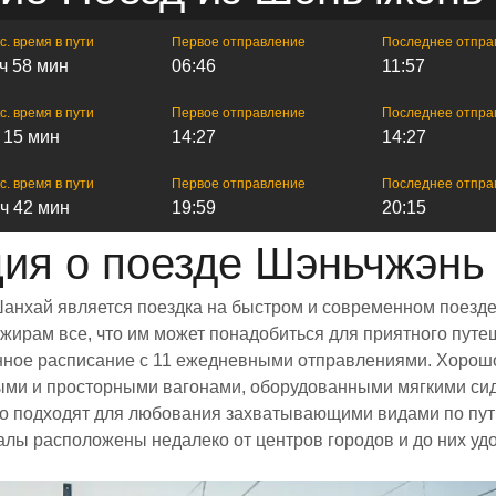
с. время в пути
Первое отправление
Последнее отпра
 ч 58 мин
06:46
11:57
с. время в пути
Первое отправление
Последнее отпра
ч 15 мин
14:27
14:27
с. время в пути
Первое отправление
Последнее отпра
 ч 42 мин
19:59
20:15
ия о поезде Шэньчжэнь
анхай является поездка на быстром и современном поезде
ирам все, что им может понадобиться для приятного путеш
ренное расписание с 11 ежедневными отправлениями. Хорош
лыми и просторными вагонами, оборудованными мягкими си
 подходят для любования захватывающими видами по пути
залы расположены недалеко от центров городов и до них уд