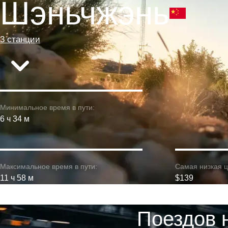
Шэньчжэнь
3 станции
Минимальное время в пути:
6 ч 34 м
Максимальное время в пути:
Самая низкая ц
11 ч 58 м
$139
Поездов 