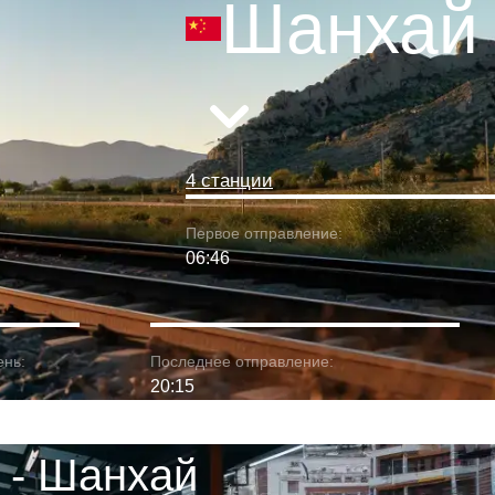
Шанхай
4 станции
Первое отправление:
06:46
ень:
Последнее отправление:
20:15
 - Шанхай