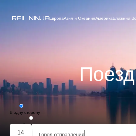
Европа
Азия и Океания
Америка
Ближний Во
Поезд
В одну сторону
Туда-обратно
14
Город отправления