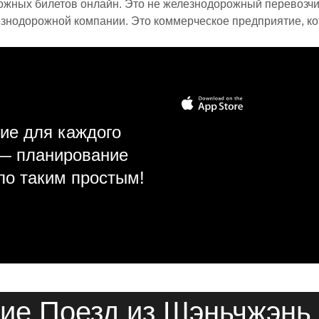
ожных билетов онлайн. Это не железнодорожный перевозчик,
знодорожной компании. Это коммерческое предприятие, ко
ие для каждого
 — планирование
ло таким простым!
ие Поезд из Шэньчжэнь