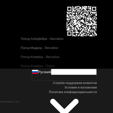
Поезд Албуфейра - Лиссабон
Поезд Мадрид - Лиссабон
Поезд Коимбра - Лиссабон
Поезд Коимбра - Порту
Pусский
Поезд Валенсия - Барселона
Служба поддержки клиентов
Поезд Севилья - Барселона
Условия и положения
Политика конфиденциальности
Поезд Малага - Барселона
ревозчиком и не
Поезд Малага - Мадрид
Поезд Кордова - Мадрид