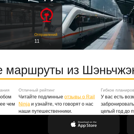
Отправлений
11
 маршруты из Шэньчжэ
вания
Отличный рейтинг
Гибкое планиро
любом
Читайте подлинные
отзывы о Rail
У вас есть во
лее чем
Ninja
и узнайте, что говорят о нас
забронировать
наши путешественники.
целый год до 