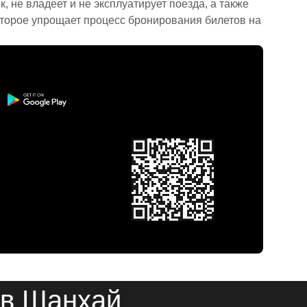
 не владеет и не эксплуатирует поезда, а также
торое упрощает процесс бронирования билетов на
 в Шанхай