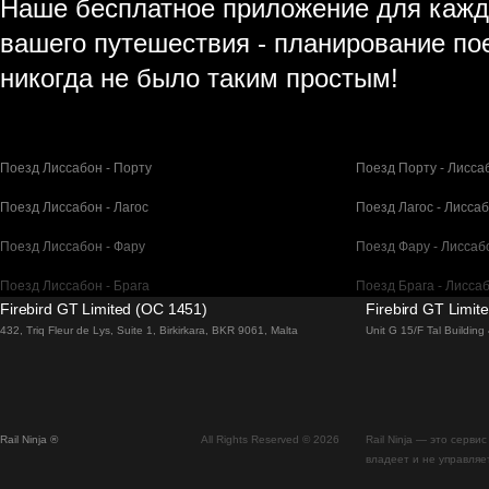
Наше бесплатное приложение для кажд
вашего путешествия - планирование по
никогда не было таким простым!
Поезд Лиссабон - Порту
Поезд Порту - Лисса
Поезд Лиссабон - Лагос
Поезд Лагос - Лисса
Поезд Лиссабон - Фару
Поезд Фару - Лиссаб
Поезд Лиссабон - Брага
Поезд Брага - Лисса
Firebird GT Limited (OC 1451)
Firebird GT Limit
Поезд Барселона - Мадрид
Поезд Мадрид - Бар
432, Triq Fleur de Lys, Suite 1, Birkirkara, BKR 9061, Malta
Unit G 15/F Tal Buildin
Поезд Барселона - Париж
Поезд Париж - Барс
Поезд Барселона - Сан-Себастьян
Поезд Сан-Себастья
Rail Ninja ®
All Rights Reserved © 2026
Rail Ninja — это серв
Поезд Мадрид - Севилья
Поезд Севилья - Ма
владеет и не управляе
Поезд Мадрид - Валенсия
Поезд Валенсия - М