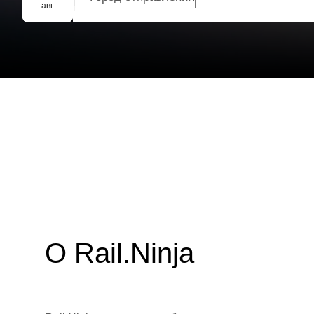
Групповое бронирование
авг.
О Rail.Ninja