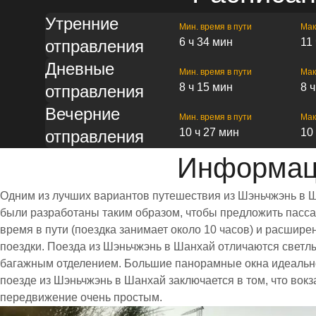
Утренние
Мин. время в пути
Мак
6 ч 34 мин
11
отправления
Дневные
Мин. время в пути
Мак
8 ч 15 мин
8 
отправления
Вечерние
Мин. время в пути
Мак
10 ч 27 мин
10
отправления
Информац
Одним из лучших вариантов путешествия из Шэньчжэнь в Ш
были разработаны таким образом, чтобы предложить пассаж
время в пути (поездка занимает около 10 часов) и расши
поездки. Поезда из Шэньчжэнь в Шанхай отличаются свет
багажным отделением. Большие панорамные окна идеально
поезде из Шэньчжэнь в Шанхай заключается в том, что вок
передвижение очень простым.