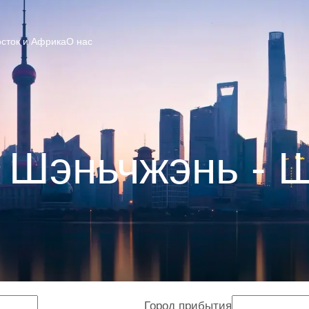
сток и Африка
О нас
 Шэньчжэнь - 
Город прибытия