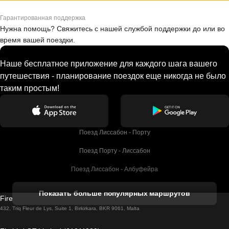
Гарантированная поддержка
Нужна помощь? Свяжитесь с нашей службой поддержки до или во
время вашей поездки.
Наше бесплатное приложение для каждого шага вашего
путешествия - планирование поездок еще никогда не было
таким простым!
Поезд Лиссабон - Порту
Поезд Порту - Лиссабон
Поезд Лиссабон - Албуфейра
Поезд Албуфейра - Лиссабон
Показать больше популярных маршрутов
Firebird GT Limited (OC 1451)
Поезд Лиссабон - Лагос
432, Triq Fleur de Lys, Suite 1, Birkirkara, BKR 9061, Malta
Поезд Лагос - Лиссабон