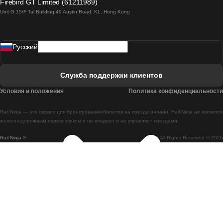
Firebird GT Limited (61211989)
Unit G 15/F Tal Building 49 Austin Road, KL, Hong Kong
Поезд Лиссабон - Мадрид
Поезд Мадрид - Лиссабон
Pусский
Поезд Лиссабон - Фару
Поезд Фару - Лиссабон
Служба поддержки клиентов
Поезд Лиссабон - Коимбра
Условия и положения
Политика конфиденциальности
Поезд Коимбра - Лиссабон
Rail Ninja — это сервис для бронирования билетов на поезда онлайн. Rail Ninja не является
Поезд Лиссабон - Брага
железнодорожным перевозчиком и не владеет и не управляет поездами.
Rail Ninja ®
All Rights Reserved © 2026
Поезд Брага - Лиссабон
Поезд Порту - Коимбра
Поезд Коимбра - Порту
Поезд Барселона - Мадрид
Поезд Мадрид - Барселона