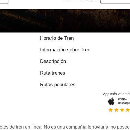
9.2 / 10 basado e
Horario de Tren
Información sobre Tren
Descripción
Ruta trenes
Rutas populares
App más valorad
etes de tren en línea. No es una compañía ferroviaria, no posee 