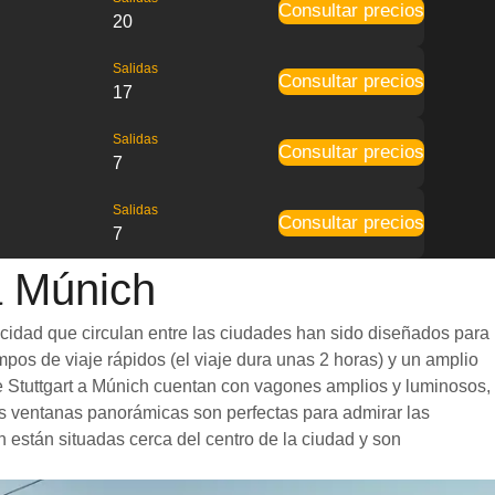
Consultar precios
20
Salidas
Consultar precios
17
Salidas
Consultar precios
7
Salidas
Consultar precios
7
a Múnich
ocidad que circulan entre las ciudades han sido diseñados para
mpos de viaje rápidos (el viaje dura unas 2 horas) y un amplio
de Stuttgart a Múnich cuentan con vagones amplios y luminosos,
s ventanas panorámicas son perfectas para admirar las
en están situadas cerca del centro de la ciudad y son