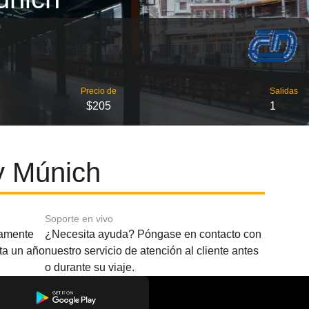
Precio de
Salidas
$205
1
y Múnich
Soporte en vivo
amente
¿Necesita ayuda? Póngase en contacto con
sta un año
nuestro servicio de atención al cliente antes
o durante su viaje.