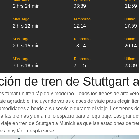
2 hrs 24 mín
03:39
11:59
Más largo
Temprano
Último
2 hrs 12 mín
12:14
17:59
Más largo
Temprano
Último
2 hrs 15 mín
18:14
20:14
Más largo
Temprano
Último
7 hrs 18 mín
21:15
23:39
ción de tren de Stuttgart 
es tomar un tren rápido y moderno. Todos los trenes de alta vel
je agradable, incluyendo varias clases de viaje para elegir, tie
comodidades a bordo a su servicio durante el viaje. Los trenes 
 las piernas y un amplio espacio para el equipaje. Las grande
 viaje en tren de Stuttgart a Múnich es que las estaciones de tr
es muy fácil desplazarse.