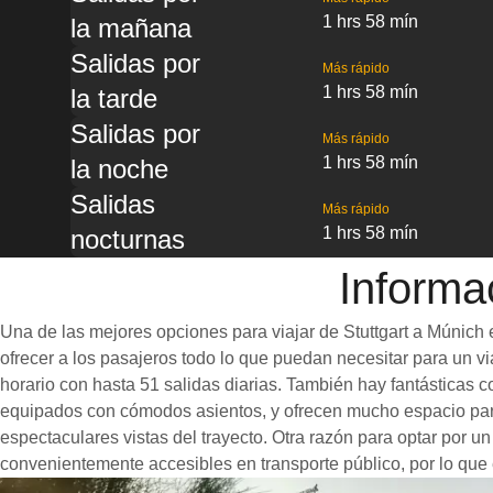
1 hrs 58 mín
la mañana
Salidas por
Más rápido
1 hrs 58 mín
la tarde
Salidas por
Más rápido
1 hrs 58 mín
la noche
Salidas
Más rápido
1 hrs 58 mín
nocturnas
Informa
Una de las mejores opciones para viajar de Stuttgart a Múnich 
ofrecer a los pasajeros todo lo que puedan necesitar para un via
horario con hasta 51 salidas diarias. También hay fantásticas 
equipados con cómodos asientos, y ofrecen mucho espacio para
espectaculares vistas del trayecto. Otra razón para optar por un
convenientemente accesibles en transporte público, por lo que 