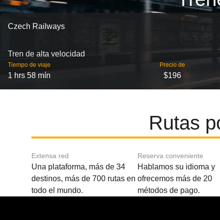
Czech Railways
Tren de alta velocidad
Tiempo de viaje
Precio de
1 hrs 58 mín
$196
Rutas p
Extensa red
Reserva conveniente
Una plataforma, más de 34
Hablamos su idioma y
destinos, más de 700 rutas en
ofrecemos más de 20
todo el mundo.
métodos de pago.