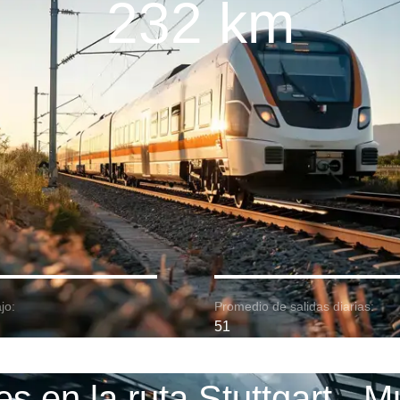
232 km
jo:
Promedio de salidas diarias:
51
s en la ruta Stuttgart - 