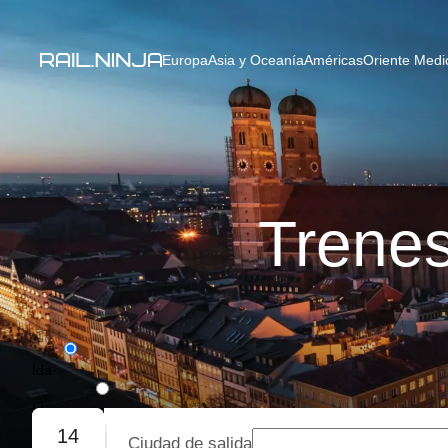
Europa
Asia y Oceanía
Américas
Oriente Medio
Trenes
Ida
Ida y vuelta
14
Ciudad de salida