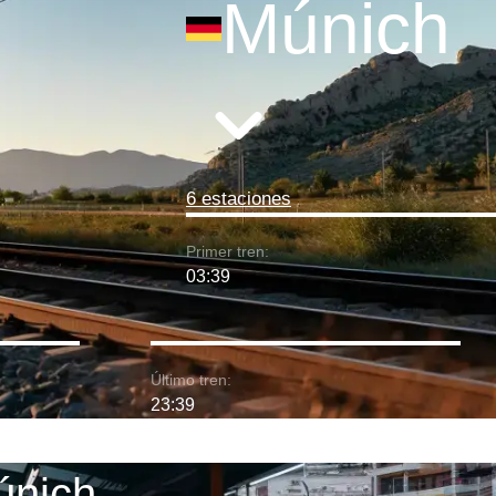
Múnich
6 estaciones
Primer tren:
03:39
Último tren:
23:39
Múnich