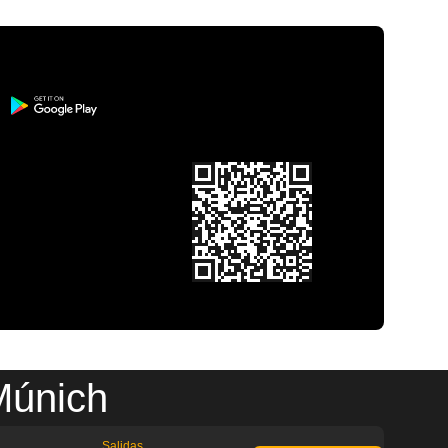
Múnich
Salidas