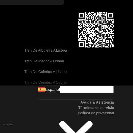
Tren De Albufeira A Lisboa
Tren De Madrid A Lisboa
Tren De Coimbra A Lisboa
Tren De Coimbra A Oporto
Español
Tren De Valencia A Barcelona
Ayuda & Asistencia
Tren De Sevilla A Barcelona
Términos de servicio
Política de privacidad
Tren De Málaga A Barcelona
a compañía
Tren De Málaga A Madrid