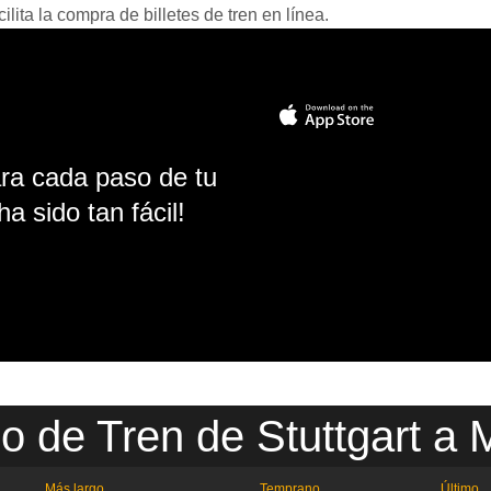
ita la compra de billetes de tren en línea.
ara cada paso de tu
ha sido tan fácil!
io de Tren de Stuttgart a 
Más largo
Temprano
Último