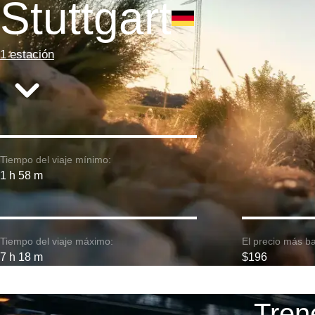
Stuttgart
1 estación
Tiempo del viaje mínimo:
1 h 58 m
Tiempo del viaje máximo:
El precio más ba
7 h 18 m
$196
Trene