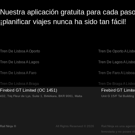
Nuestra aplicación gratuita para cada paso 
¡planificar viajes nunca ha sido tan fácil!
Tren De Lisboa A Oporto
Tren De Oporto A Lisb
Tren De Lisboa A Lagos
Tren De Lagos A Lisb
Tren De Lisboa A Faro
Tren De Faro A Lisboa
Tren De Lisboa A Braga
Tren De Braga A Lisb
Firebird GT Limited (OC 1451)
Firebird GT Limit
Tren De Barcelona A Madrid
Tren De Madrid A Bar
432, Triq Fleur de Lys, Suite 1, Birkirkara, BKR 9061, Malta
Unit G 15/F Tal Buildin
Tren De Barcelona A París
Tren De París A Barce
Tren De Barcelona A San Sebastián
Tren De San Sebastiá
Rail Ninja ®
All Rights Reserved © 2026
Rail.Ninja es una agenci
Tren De Madrid A Sevilla
Tren De Sevilla A Mad
ferroviaria y no posee n