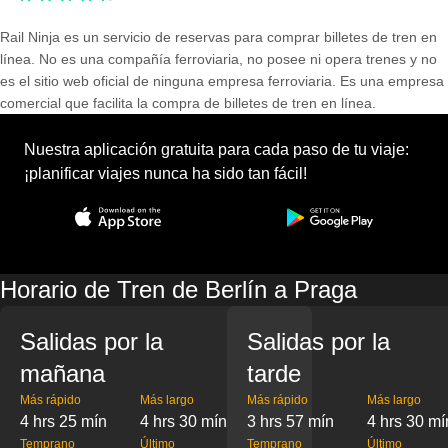
Rail Ninja es un servicio de reservas para comprar billetes de tren en
línea. No es una compañía ferroviaria, no posee ni opera trenes y no
es el sitio web oficial de ninguna empresa ferroviaria. Es una empresa
comercial que facilita la compra de billetes de tren en línea.
Nuestra aplicación gratuita para cada paso de tu viaje:
¡planificar viajes nunca ha sido tan fácil!
Horario de Tren de Berlín a Praga
Salidas por la
Salidas por la
mañana
tarde
Más rápido
Más largo
Más rápido
Más largo
4 hrs 25 mín
4 hrs 30 mín
3 hrs 57 mín
4 hrs 30 mí
Temprano
Último
Temprano
Último