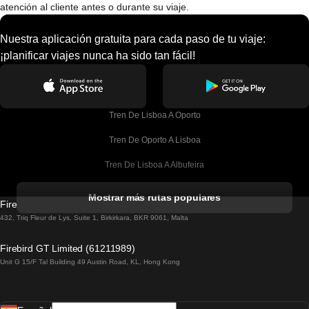
atención al cliente antes o durante su viaje.
Nuestra aplicación gratuita para cada paso de tu viaje:
¡planificar viajes nunca ha sido tan fácil!
Tren De Lisboa A Oporto
Tren De Oporto A Lisboa
Tren De Lisboa A Albufeira
Tren De Albufeira A Lisboa
Mostrar más rutas populares
Firebird GT Limited (OC 1451)
Tren De Lisboa A Lagos
432, Triq Fleur de Lys, Suite 1, Birkirkara, BKR 9061, Malta
Tren De Lagos A Lisboa
Firebird GT Limited (61211989)
Unit G 15/F Tal Building 49 Austin Road, KL, Hong Kong
Tren De Lisboa A Madrid
Tren De Madrid A Lisboa