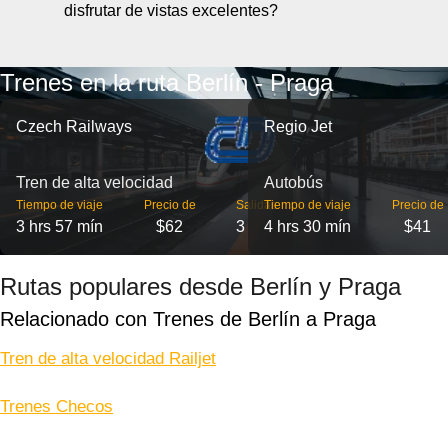
disfrutar de vistas excelentes?
Trenes en la ruta Berlín - Praga
Czech Railways
Regio Jet
Tren de alta velocidad
Autobús
Tiempo de viaje
Precio de
Salidas
Tiempo de viaje
Precio de
3 hrs 57 mín
$62
3
4 hrs 30 mín
$41
Rutas populares desde Berlín y Praga
Relacionado con Trenes de Berlín a Praga
Tren de alta velocidad Railjet
Trenes Checos