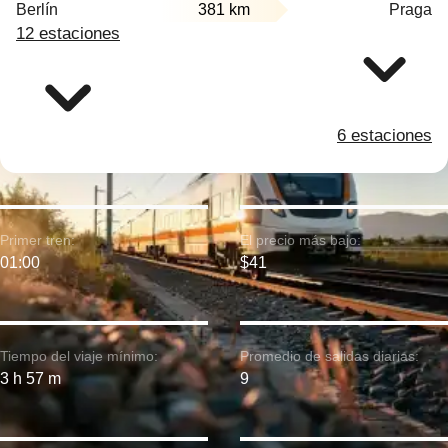
Berlín
381 km
Praga
12 estaciones
6 estaciones
Primer tren:
El precio más bajo:
01:00
$41
Tiempo del viaje mínimo:
Promedio de salidas diarias:
3 h 57 m
9