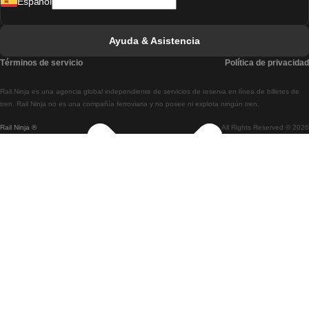
Español
Tren De Lisboa A Faro
Tren De Faro A Lisboa
Ayuda & Asistencia
Tren De Lisboa A Coimbra
Términos de servicio
Política de privacidad
Tren De Coimbra A Lisboa
Rail.Ninja es una agencia global independiente de servicios de reserva en línea de billetes de
Tren De Lisboa A Braga
tren. Rail Ninja no es una compañía ferroviaria y no posee ni explota ningún tren.
Rail Ninja ®
All Rights Reserved © 2026
Tren De Braga A Lisboa
Tren De Oporto A Coimbra
Tren De Coimbra A Oporto
Tren De Barcelona A Madrid
Tren De Madrid A Barcelona
Tren De Barcelona A Valencia
Tren De Valencia A Barcelona
Tren De Barcelona A París