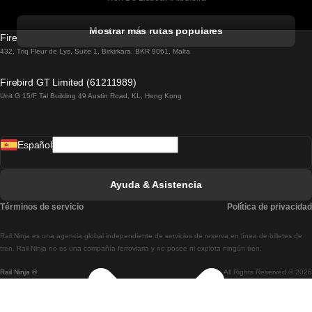
Tren De Albufeira A Lisboa
Mostrar más rutas populares
Firebird GT Limited (OC 1451)
Tren De Lisboa A Lagos
432, Triq Fleur de Lys, Suite 1, Birkirkara, BKR 9061, Malta
Tren De Lagos A Lisboa
Firebird GT Limited (61211989)
Unit G 15/F Tal Building 49 Austin Road, KL, Hong Kong
Tren De Lisboa A Madrid
Tren De Madrid A Lisboa
Español
Tren De Lisboa A Faro
Tren De Faro A Lisboa
Ayuda & Asistencia
Tren De Lisboa A Coimbra
Términos de servicio
Política de privacidad
Tren De Coimbra A Lisboa
Rail.Ninja es una agencia global independiente de servicios de reserva en línea de billetes de
Tren De Lisboa A Braga
tren. Rail Ninja no es una compañía ferroviaria y no posee ni explota ningún tren.
Rail Ninja ®
All Rights Reserved © 2026
Tren De Braga A Lisboa
Tren De Oporto A Coimbra