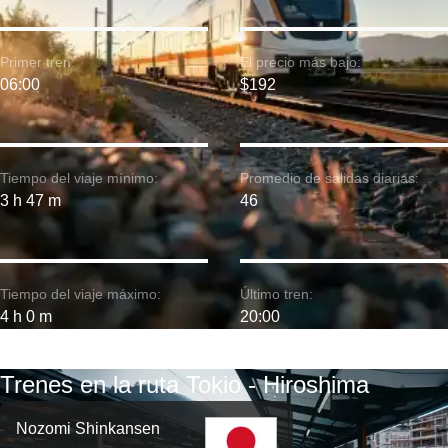
Primer tren:
El precio más bajo:
06:00
$192
Tiempo del viaje mínimo:
Promedio de salidas diarias:
3 h 47 m
46
Tiempo del viaje máximo:
Último tren:
4 h 0 m
20:00
Trenes en la ruta Tokio - Hiroshima
Nozomi Shinkansen