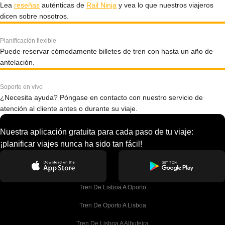
Lea
reseñas
auténticas de
Rail Ninja
y vea lo que nuestros viajeros
dicen sobre nosotros.
Planificación flexible
Puede reservar cómodamente billetes de tren con hasta un año de
antelación.
Soporte en vivo
¿Necesita ayuda? Póngase en contacto con nuestro servicio de
atención al cliente antes o durante su viaje.
Nuestra aplicación gratuita para cada paso de tu viaje:
¡planificar viajes nunca ha sido tan fácil!
Tren De Lisboa A Oporto
Tren De Oporto A Lisboa
Tren De Lisboa A Albufeira