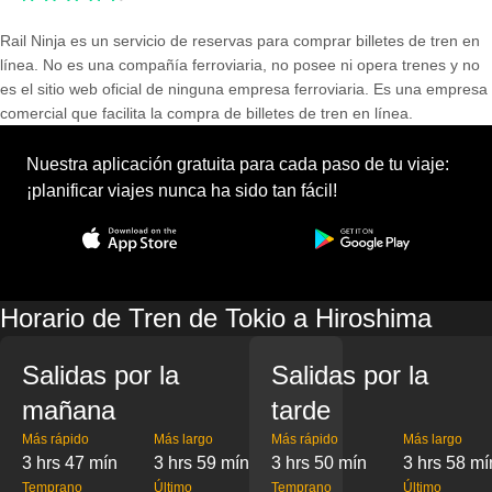
Rail Ninja es un servicio de reservas para comprar billetes de tren en
línea. No es una compañía ferroviaria, no posee ni opera trenes y no
es el sitio web oficial de ninguna empresa ferroviaria. Es una empresa
comercial que facilita la compra de billetes de tren en línea.
Nuestra aplicación gratuita para cada paso de tu viaje:
¡planificar viajes nunca ha sido tan fácil!
Horario de Tren de Tokio a Hiroshima
Salidas por la
Salidas por la
mañana
tarde
Más rápido
Más largo
Más rápido
Más largo
3 hrs 47 mín
3 hrs 59 mín
3 hrs 50 mín
3 hrs 58 mí
Temprano
Último
Temprano
Último