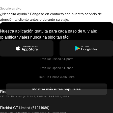
Soporte en vivo
¿Necesita ayuda? Póngase en contacto con nuestro servicio de
atención al cliente antes o durante su viaje.
Nuestra aplicación gratuita para cada paso de tu viaje:
¡planificar viajes nunca ha sido tan fácil!
Tren De Lisboa A Oporto
Tren De Oporto A Lisboa
Tren De Lisboa A Albufeira
Tren De Albufeira A Lisboa
Mostrar más rutas populares
Firebird GT Limited (OC 1451)
Tren De Lisboa A Lagos
432, Triq Fleur de Lys, Suite 1, Birkirkara, BKR 9061, Malta
Tren De Lagos A Lisboa
Firebird GT Limited (61211989)
Unit G 15/F Tal Building 49 Austin Road, KL, Hong Kong