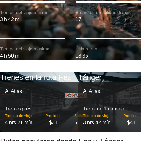
Tiempo del viaje mínimo:
Promedio de salidas diarias:
3 h 42 m
17
Tiempo del viaje máximo:
Último tren:
4 h 50 m
18:35
Trenes en la ruta Fez - Tánger
Al Atlas
Al Atlas
Tren exprés
Tren con 1 cambio
Tiempo de viaje
Precio de
Salidas
Tiempo de viaje
Precio de
4 hrs 21 mín
$31
5
3 hrs 42 mín
$41