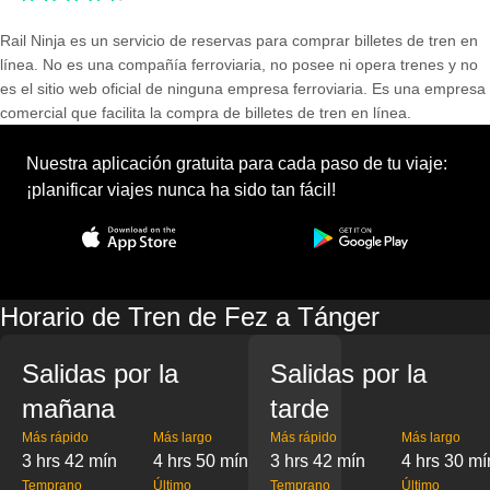
Rail Ninja es un servicio de reservas para comprar billetes de tren en
línea. No es una compañía ferroviaria, no posee ni opera trenes y no
es el sitio web oficial de ninguna empresa ferroviaria. Es una empresa
comercial que facilita la compra de billetes de tren en línea.
Nuestra aplicación gratuita para cada paso de tu viaje:
¡planificar viajes nunca ha sido tan fácil!
Horario de Tren de Fez a Tánger
Salidas por la
Salidas por la
mañana
tarde
Más rápido
Más largo
Más rápido
Más largo
3 hrs 42 mín
4 hrs 50 mín
3 hrs 42 mín
4 hrs 30 mí
Temprano
Último
Temprano
Último