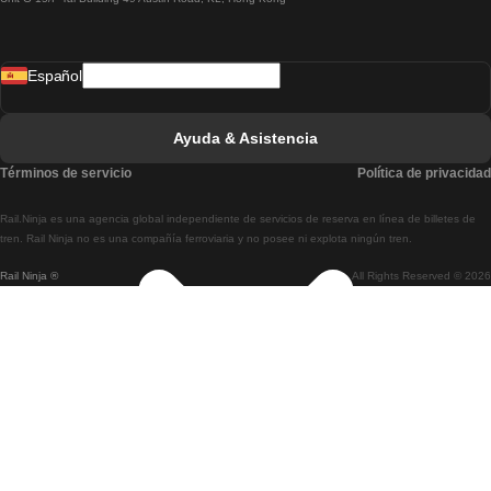
Tren De Lisboa A Madrid
Tren De Madrid A Lisboa
Español
Tren De Lisboa A Faro
Tren De Faro A Lisboa
Ayuda & Asistencia
Tren De Lisboa A Coimbra
Términos de servicio
Política de privacidad
Tren De Coimbra A Lisboa
Rail.Ninja es una agencia global independiente de servicios de reserva en línea de billetes de
Tren De Lisboa A Braga
tren. Rail Ninja no es una compañía ferroviaria y no posee ni explota ningún tren.
Rail Ninja ®
All Rights Reserved © 2026
Tren De Braga A Lisboa
Tren De Oporto A Coimbra
Tren De Coimbra A Oporto
Tren De Barcelona A Madrid
Tren De Madrid A Barcelona
Tren De Barcelona A Valencia