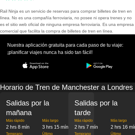
Rail Ninja es un servicio de reservas para comprar billetes de tren en
línea. No es una compañía ferroviaria, no posee ni opera trenes y no
es el sitio web oficial de ninguna empresa ferroviaria. Es una empresa
comercial que facilita la compra de billetes de tren en línea.
Nuestra aplicación gratuita para cada paso de tu viaje:
¡planificar viajes nunca ha sido tan fácil!
Horario de Tren de Manchester a Londres
Salidas por la
Salidas por la
mañana
tarde
Más rápido
Más largo
Más rápido
Más largo
2 hrs 8 mín
3 hrs 15 mín
2 hrs 7 mín
2 hrs 16 mí
Temprano
Último
Temprano
Último