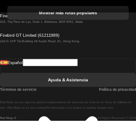
Tren De Albufeira A Lisboa
Mostrar más rutas populares
Firebird GT Limited (OC 1451)
Tren De Lisboa A Lagos
432, Triq Fleur de Lys, Suite 1, Birkirkara, BKR 9061, Malta
Tren De Lagos A Lisboa
Firebird GT Limited (61211989)
Unit G 15/F Tal Building 49 Austin Road, KL, Hong Kong
Tren De Lisboa A Madrid
Tren De Madrid A Lisboa
Español
Tren De Lisboa A Faro
Tren De Faro A Lisboa
Ayuda & Asistencia
Tren De Lisboa A Coimbra
Términos de servicio
Política de privacidad
Tren De Coimbra A Lisboa
Rail.Ninja es una agencia global independiente de servicios de reserva en línea de billetes de
Tren De Lisboa A Braga
tren. Rail Ninja no es una compañía ferroviaria y no posee ni explota ningún tren.
Rail Ninja ®
All Rights Reserved © 2026
Tren De Braga A Lisboa
Tren De Oporto A Coimbra