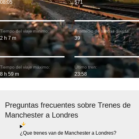
08:05
$71
Tiempo del viaje mínimo:
Promedio de salidas diarias:
2 h 7 m
39
Tiempo del viaje máximo:
Último tren:
8 h 59 m
23:58
Preguntas frecuentes sobre Trenes de
Manchester a Londres
¿Que trenes van de Manchester a Londres?