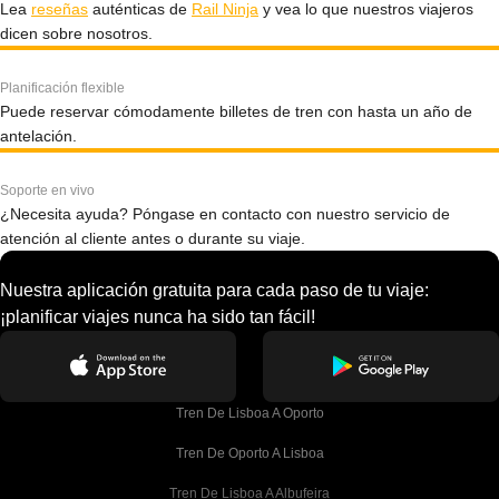
Lea
reseñas
auténticas de
Rail Ninja
y vea lo que nuestros viajeros
dicen sobre nosotros.
Planificación flexible
Puede reservar cómodamente billetes de tren con hasta un año de
antelación.
Soporte en vivo
¿Necesita ayuda? Póngase en contacto con nuestro servicio de
atención al cliente antes o durante su viaje.
Nuestra aplicación gratuita para cada paso de tu viaje:
¡planificar viajes nunca ha sido tan fácil!
Tren De Lisboa A Oporto
Tren De Oporto A Lisboa
Tren De Lisboa A Albufeira