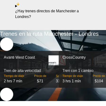
¿Hay trenes directos de Manchester a
Londres?
Trenes en la ruta Manchester - Londres
Avanti West Coast
CrossCountry
Tren de alta velocidad
Tren con 1 cambio
Tiempo de viaje
Precio de
Salidas
Tiempo de viaje
Precio de
2 hrs 7 mín
$71
33
3 hrs 1 mín
$104