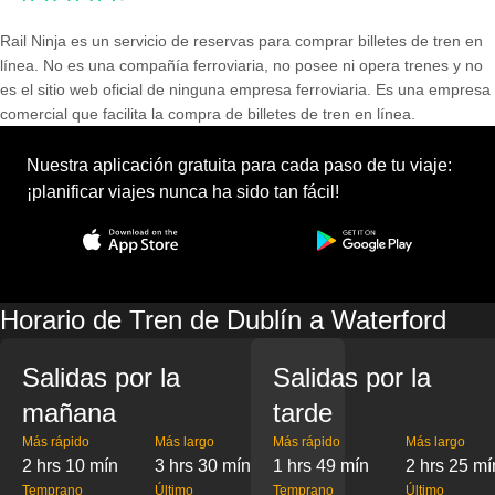
Rail Ninja es un servicio de reservas para comprar billetes de tren en
línea. No es una compañía ferroviaria, no posee ni opera trenes y no
es el sitio web oficial de ninguna empresa ferroviaria. Es una empresa
comercial que facilita la compra de billetes de tren en línea.
Nuestra aplicación gratuita para cada paso de tu viaje:
¡planificar viajes nunca ha sido tan fácil!
Horario de Tren de Dublín a Waterford
Salidas por la
Salidas por la
mañana
tarde
Más rápido
Más largo
Más rápido
Más largo
2 hrs 10 mín
3 hrs 30 mín
1 hrs 49 mín
2 hrs 25 mí
Temprano
Último
Temprano
Último