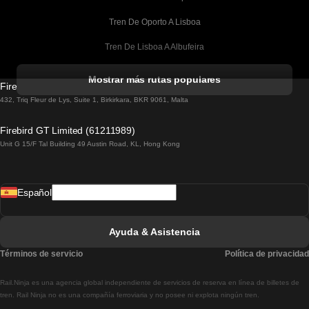
Tren De Oporto A Lisboa
Tren De Lisboa A Albufeira
Tren De Albufeira A Lisboa
Mostrar más rutas populares
Firebird GT Limited (OC 1451)
Tren De Lisboa A Lagos
432, Triq Fleur de Lys, Suite 1, Birkirkara, BKR 9061, Malta
Tren De Lagos A Lisboa
Firebird GT Limited (61211989)
Unit G 15/F Tal Building 49 Austin Road, KL, Hong Kong
Tren De Lisboa A Madrid
Tren De Madrid A Lisboa
Español
Tren De Lisboa A Faro
Tren De Faro A Lisboa
Ayuda & Asistencia
Tren De Lisboa A Coimbra
Términos de servicio
Política de privacidad
Tren De Coimbra A Lisboa
Rail.Ninja es una agencia global independiente de servicios de reserva en línea de billetes de
Tren De Lisboa A Braga
tren. Rail Ninja no es una compañía ferroviaria y no posee ni explota ningún tren.