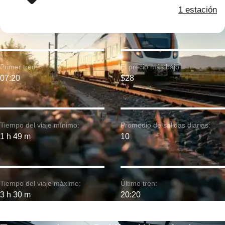
1 estación
Primer tren:
El precio más bajo:
07:20
$28
Tiempo del viaje mínimo:
Promedio de salidas diarias:
1 h 49 m
10
Tiempo del viaje máximo:
Último tren:
3 h 30 m
20:20