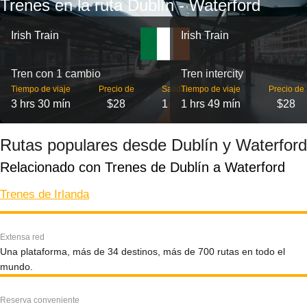
Trenes en la ruta Dublín - Waterford
Irish Train
Irish Train
Tren con 1 cambio
Tren intercity
Tiempo de viaje
Precio de
Salidas
Tiempo de viaje
Precio de
3 hrs 30 mín
$28
1
1 hrs 49 mín
$28
Rutas populares desde Dublín y Waterford
Relacionado con Trenes de Dublín a Waterford
Trenes de Irlanda
Extensa red
Una plataforma, más de 34 destinos, más de 700 rutas en todo el
mundo.
Reserva conveniente