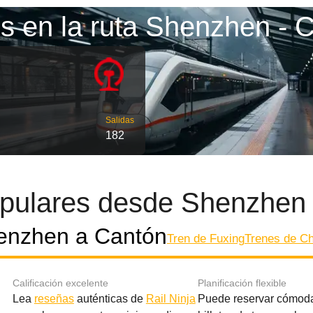
s en la ruta Shenzhen - 
Salidas
182
pulares desde Shenzhen
enzhen a Cantón
Tren de Fuxing
Trenes de Ch
Calificación excelente
Planificación flexible
Lea
reseñas
auténticas de
Rail Ninja
Puede reservar cómod