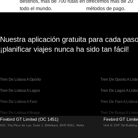
destinos, más de 700 rutas en
ofrecemos más de 20
todo el mundo.
métodos de pago.
Nuestra aplicación gratuita para cada paso 
¡planificar viajes nunca ha sido tan fácil!
Tren De Lisboa A Oporto
Tren De Oporto A Lisb
Tren De Lisboa A Lagos
Tren De Lagos A Lisb
Tren De Lisboa A Faro
Tren De Faro A Lisboa
Tren De Lisboa A Braga
Tren De Braga A Lisb
Firebird GT Limited (OC 1451)
Firebird GT Limit
Tren De Barcelona A Madrid
Tren De Madrid A Bar
432, Triq Fleur de Lys, Suite 1, Birkirkara, BKR 9061, Malta
Unit G 15/F Tal Buildin
Tren De Barcelona A París
Tren De París A Barce