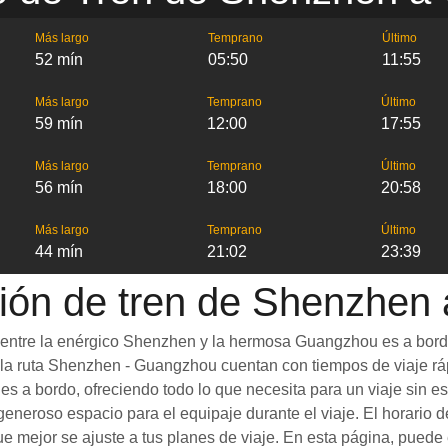
Más largo
Temprano
Último
52 mín
05:50
11:55
Más largo
Temprano
Último
59 mín
12:00
17:55
Más largo
Temprano
Último
56 mín
18:00
20:58
Más largo
Temprano
Último
44 mín
21:02
23:39
ión de tren de Shenzhen
ar entre la enérgico Shenzhen y la hermosa Guangzhou es a bor
en la ruta Shenzhen - Guangzhou cuentan con tiempos de viaje r
s a bordo, ofreciendo todo lo que necesita para un viaje sin e
neroso espacio para el equipaje durante el viaje. El horario 
que mejor se ajuste a tus planes de viaje. En esta página, puede