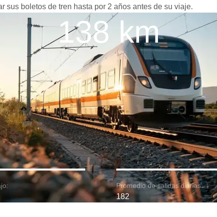
var sus boletos de tren hasta por 2 años antes de su viaje.
138 km
jo:
Promedio de salidas diarias:
182