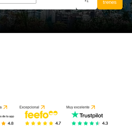
×
1
trenes
 22 reseñas
a
Excepcional
Muy excelente