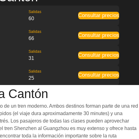
Salidas
Consultar precios
60
Salidas
Consultar precios
66
Salidas
Consultar precios
31
Salidas
Consultar precios
25
 a Cantón
do de un tren moderno. Ambos destinos forman parte de una red
ápidos (el viaje dura aproximadamente 30 minutes) y una
strés. Los pasajeros de todas las clases pueden aprovechar
del tren Shenzhen al Guangzhou es muy extenso y ofrece hasta
 encontrar toda la información importante sobre la ruta