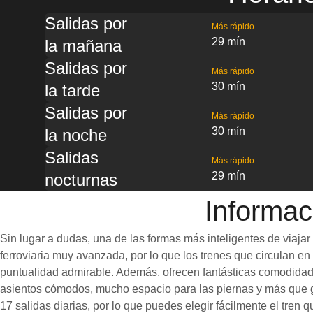
Salidas por
Más rápido
29 mín
la mañana
Salidas por
Más rápido
30 mín
la tarde
Salidas por
Más rápido
30 mín
la noche
Salidas
Más rápido
29 mín
nocturnas
Informac
Sin lugar a dudas, una de las formas más inteligentes de viaj
ferroviaria muy avanzada, por lo que los trenes que circulan 
puntualidad admirable. Además, ofrecen fantásticas comodidade
asientos cómodos, mucho espacio para las piernas y más que ge
17 salidas diarias, por lo que puedes elegir fácilmente el tren 