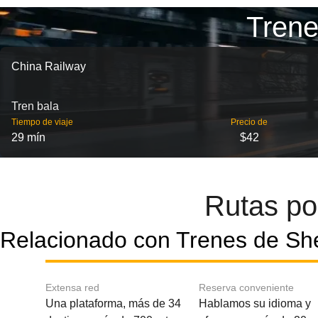
Trene
China Railway
Tren bala
Tiempo de viaje
Precio de
29 mín
$42
Rutas po
Relacionado con Trenes de Sh
Extensa red
Reserva conveniente
Una plataforma, más de 34
Hablamos su idioma y