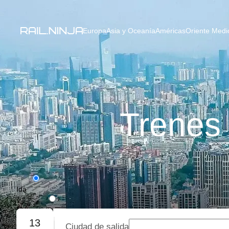
Europa
Asia y Oceanía
Américas
Oriente Medio
Trenes
Ida
Ida y vuelta
13
Ciudad de salida