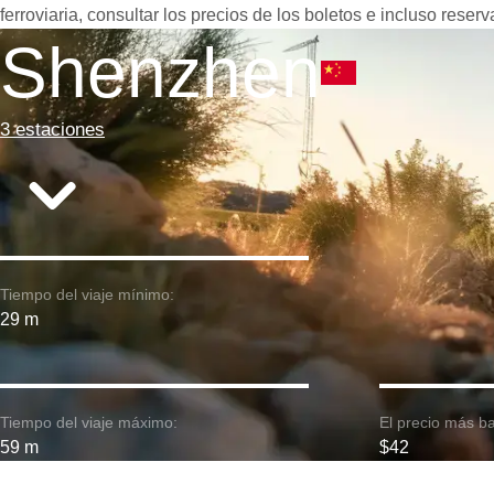
ferroviaria, consultar los precios de los boletos e incluso reser
Shenzhen
3 estaciones
Tiempo del viaje mínimo:
29 m
Tiempo del viaje máximo:
El precio más ba
59 m
$42