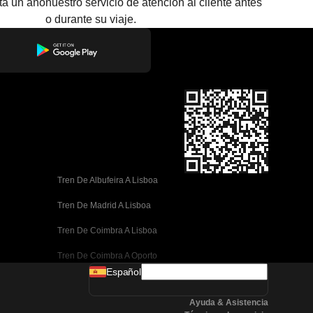
sta un año
nuestro servicio de atención al cliente antes
o durante su viaje.
Tren De Albufeira A Lisboa
Tren De Madrid A Lisboa
Tren De Coimbra A Lisboa
Tren De Coimbra A Oporto
Español
Tren De Valencia A Barcelona
Ayuda & Asistencia
Tren De Sevilla A Barcelona