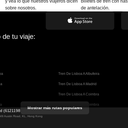
y vea lo que nuestros viajeros dicen
billetes de tren con ha
sobre nosotros.
de antelación.
de tu viaje:
oa
Tren De Lisboa A Albufeira
oa
Tren De Lisboa A Madrid
Tren De Lisboa A Coimbra
oa
Tren De Oporto A Coimbra
Mostrar más rutas populares
ed (61211989)
celona
Tren De Barcelona A Valencia
g 49 Austin Road, KL, Hong Kong
lona
Tren De Barcelona A Sevilla