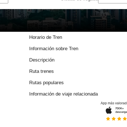
8.9 / 10 basado en
Horario de Tren
Información sobre Tren
Descripción
Ruta trenes
Rutas populares
Información de viaje relacionada
App más valorad