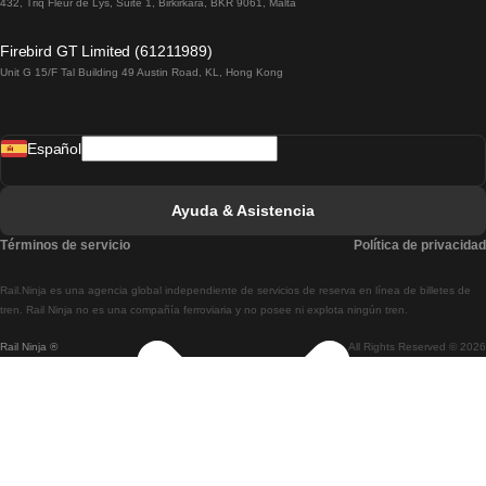
432, Triq Fleur de Lys, Suite 1, Birkirkara, BKR 9061, Malta
Tren De Lagos A Lisboa
Firebird GT Limited (61211989)
Unit G 15/F Tal Building 49 Austin Road, KL, Hong Kong
Tren De Lisboa A Madrid
Tren De Madrid A Lisboa
Español
Tren De Lisboa A Faro
Tren De Faro A Lisboa
Ayuda & Asistencia
Tren De Lisboa A Coimbra
Términos de servicio
Política de privacidad
Tren De Coimbra A Lisboa
Rail.Ninja es una agencia global independiente de servicios de reserva en línea de billetes de
Tren De Lisboa A Braga
tren. Rail Ninja no es una compañía ferroviaria y no posee ni explota ningún tren.
Rail Ninja ®
All Rights Reserved © 2026
Tren De Braga A Lisboa
Tren De Oporto A Coimbra
Tren De Coimbra A Oporto
Tren De Barcelona A Madrid