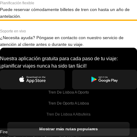
Planificación flexible
Puede reservar cómodamente billetes de tren con hasta un año de
antelación.
Soporte en vivo
¿Necesita ayuda? Póngase en contacto con nuestro servicio de
atención al cliente antes o durante su viaje.
Nuestra aplicación gratuita para cada paso de tu viaje:
¡planificar viajes nunca ha sido tan fácil!
Tren De Lisboa A Oporto
Tren De Oporto A Lisboa
Tren De Lisboa A Albufeira
Tren De Albufeira A Lisboa
Mostrar más rutas populares
Firebird GT Limited (OC 1451)
Tren De Lisboa A Lagos