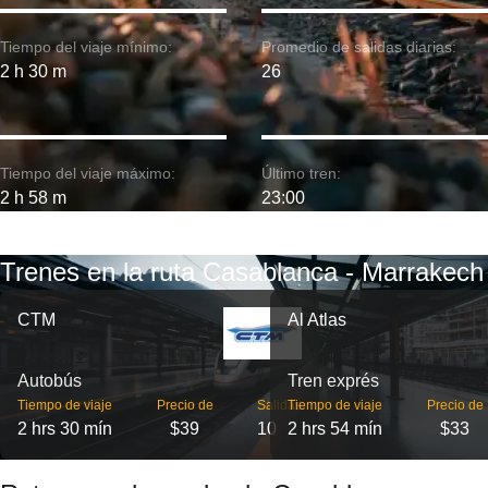
Tiempo del viaje mínimo:
Promedio de salidas diarias:
2 h 30 m
26
Tiempo del viaje máximo:
Último tren:
2 h 58 m
23:00
Trenes en la ruta Casablanca - Marrakech
CTM
Al Atlas
Autobús
Tren exprés
Tiempo de viaje
Precio de
Salidas
Tiempo de viaje
Precio de
2 hrs 30 mín
$39
10
2 hrs 54 mín
$33