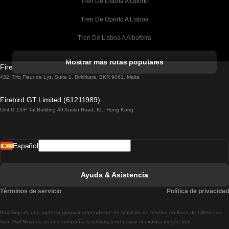
Tren De Lisboa A Oporto
Tren De Oporto A Lisboa
Tren De Lisboa A Albufeira
Tren De Albufeira A Lisboa
Mostrar más rutas populares
Firebird GT Limited (OC 1451)
Tren De Lisboa A Lagos
432, Triq Fleur de Lys, Suite 1, Birkirkara, BKR 9061, Malta
Tren De Lagos A Lisboa
Firebird GT Limited (61211989)
Unit G 15/F Tal Building 49 Austin Road, KL, Hong Kong
Tren De Lisboa A Madrid
Tren De Madrid A Lisboa
Español
Tren De Lisboa A Faro
Tren De Faro A Lisboa
Ayuda & Asistencia
Tren De Lisboa A Coimbra
Términos de servicio
Política de privacidad
Tren De Coimbra A Lisboa
Rail.Ninja es una agencia global independiente de servicios de reserva en línea de billetes de
Tren De Lisboa A Braga
tren. Rail Ninja no es una compañía ferroviaria y no posee ni explota ningún tren.