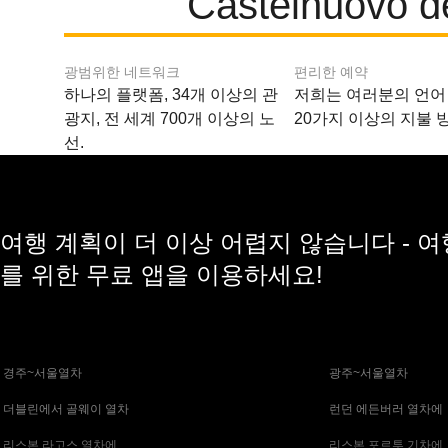
Castelnuov
광범위한 네트워크
편리한 예약
하나의 플랫폼, 34개 이상의 관
저희는 여러분의 언어
광지, 전 세계 700개 이상의 노
20가지 이상의 지불 
선.
여행 계획이 더 이상 어렵지 않습니다 - 
를 위한 무료 앱을 이용하세요!
 경주~서울열차
 광주~서울열차
 더블린에서 골웨이 열차
 런던 에든버러 열차에
 리스본 라고스 열차에
 리스본 포르투 기차에