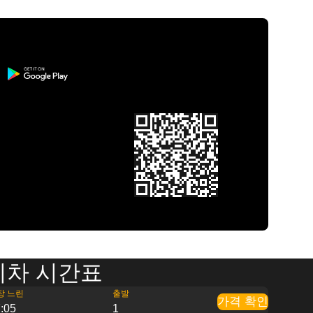
지 기차 시간표
장 느린
출발
가격 확인
:05
1