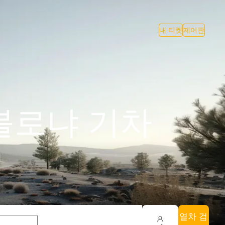
내 티켓
제어판
 - 볼로냐 기차
열차 검