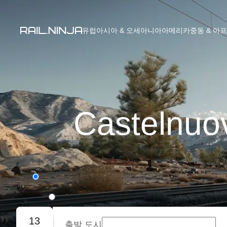
유럽
아시아 & 오세아니아
아메리카
중동 & 아
Castelnu
편도
왕복
13
출발 도시