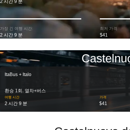
2 시간 9 분
가장 긴 여행 시간:
최저 가격:
2 시간 9 분
$41
Casteln
ItaBus + Italo
환승 1회. 열차+버스
여행 시간
가격
2 시간 9 분
$41