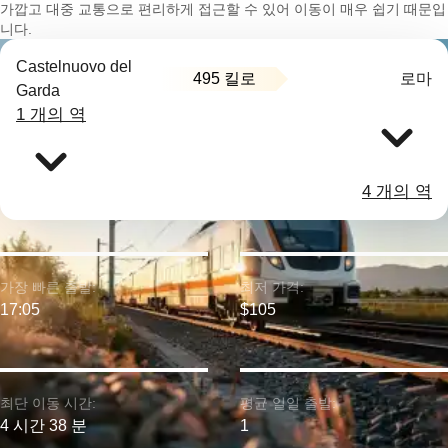
가깝고 대중 교통으로 편리하게 접근할 수 있어 이동이 매우 쉽기 때문입
니다.
Castelnuovo del
495 킬로
로마
Garda
1 개의 역
4 개의 역
가장 빠른 출발:
최저 가격:
17:05
$105
최단 이동 시간:
평균 일일 출발:
4 시간 38 분
1