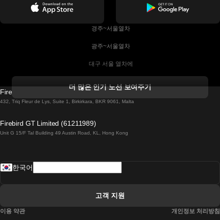
 경주~서울열차
 광주~서울열차
 대구 서울 열차에
 더블린 열차 코르크
더 많은 인기 노선 보여주기
Firebird GT Limited (OC 1451)
 더블린에서 골웨이 열차
432, Triq Fleur de Lys, Suite 1, Birkirkara, BKR 9061, Malta
 런던 에든버러 열차에
Firebird GT Limited (61211989)
Unit G 15/F Tal Building 49 Austin Road, KL, Hong Kong
 로마에서 나폴리 열차
 로바니에미 헬싱키 열차에
한국어
 리스본 라고스 열차에
 리스본 포르투 기차에
고객 지원
 리스본에서 코임브라 열차에
이용 약관
개인정보 처리방침