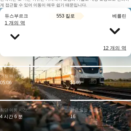
게 접근할 수 있어 이동이 매우 쉽기 때문입니다.
553 킬로
듀스부르크
베를린
1 개의 역
12 개의 역
가장 빠른 출발:
최저 가격:
05:06
$146
최단 이동 시간:
평균 일일 출발:
4 시간 6 분
16