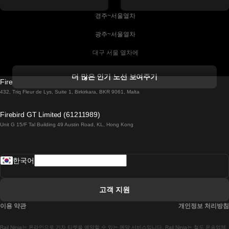
 경주~서울열차
 광주~서울열차
 대구 서울 열차에
 더블린 열차 코르크
더 많은 인기 노선 보여주기
Firebird GT Limited (OC 1451)
 더블린에서 골웨이 열차
432, Triq Fleur de Lys, Suite 1, Birkirkara, BKR 9061, Malta
 런던 에든버러 열차에
Firebird GT Limited (61211989)
Unit G 15/F Tal Building 49 Austin Road, KL, Hong Kong
 로마에서 나폴리 열차
 로바니에미 헬싱키 열차에
한국어
 리스본 라고스 열차에
 리스본 포르투 기차에
고객 지원
 리스본에서 코임브라 열차에
이용 약관
개인정보 처리방침
 마드리드 말라가 열차에
Rail Ninja는 온라인으로 기차 티켓을 예약할 수 있는 예약 서비스입니다. Rail Ninja는 철도 운송업체