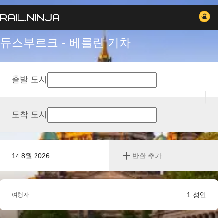
듀스부르크 - 베를린 기차
출발 도시
도착 도시
14 8월 2026
반환 추가
1
성인
여행자