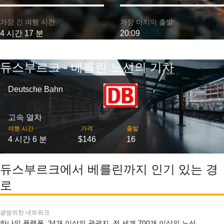
가장 긴 여행 시간:
가장 마지막 출발:
4 시간 17 분
20:09
듀스부르크 - 베를린 노선의 기차
Deutsche Bahn
고속 열차
여행 시간
가격
출발
4 시간 6 분
$146
16
듀스부르크에서 베를린까지 인기 있는 경
로
광범위한 네트워크
하나의 플랫폼, 34개 이상의 관광지, 전 세계 700개 이상의 노선.