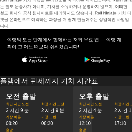
Rail Ninja는 기차 티켓을 온라인으로 예약하는 서비스입니다. Rain Ninja
는 철도 운송사가 아니며, 기차를 소유하거나 운영하지 않으며, 어떠한
철도 회사의 공식 웹사이트를 대리하지도 않습니다. Rail Ninja는 기차 티
켓을 온라인으로 예약하는 과정을 더 쉽게 만들어주는 상업적인 사업입
니다.
여행의 모든 단계에서 함께하는 저희 무료 앱 — 여행 계
획이 그 어느 때보다 쉬워졌습니다!
플램에서 핀세까지 기차 시간표
오전 출발
오후 출발
최단 시간 노선
최장 시간 노선
최단 시간 노선
최장 시간 
2 시간 9 분
2 시간 9 분
2 시간 4 분
2 시간 1
가장 빠른
가장 느린
가장 빠른
가장 느린
08:20
08:20
12:10
17:10
출발
출발