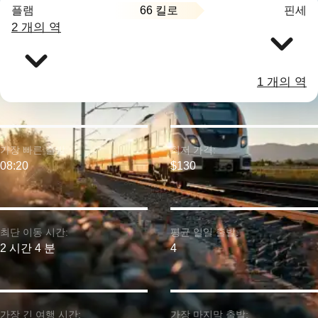
66 킬로
플램
핀세
2 개의 역
1 개의 역
가장 빠른 출발:
최저 가격:
08:20
$130
최단 이동 시간:
평균 일일 출발:
2 시간 4 분
4
가장 긴 여행 시간:
가장 마지막 출발: