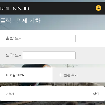
플램 - 핀세 기차
출발 도시
도착 도시
13 8월 2026
반환 추가
1
성인
여행자