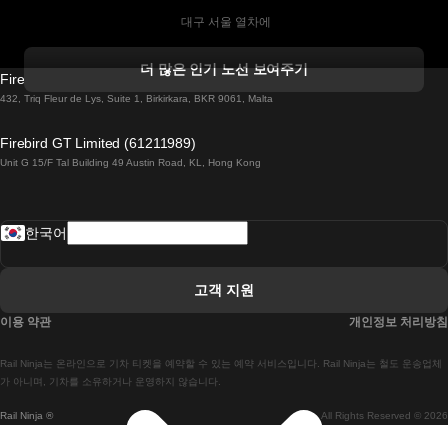
 대구 서울 열차에
 더블린 열차 코르크
더 많은 인기 노선 보여주기
Firebird GT Limited (OC 1451)
 더블린에서 골웨이 열차
432, Triq Fleur de Lys, Suite 1, Birkirkara, BKR 9061, Malta
 런던 에든버러 열차에
Firebird GT Limited (61211989)
Unit G 15/F Tal Building 49 Austin Road, KL, Hong Kong
 로마에서 나폴리 열차
 로바니에미 헬싱키 열차에
한국어
 리스본 라고스 열차에
 리스본 포르투 기차에
고객 지원
 리스본에서 코임브라 열차에
이용 약관
개인정보 처리방침
 마드리드 말라가 열차에
Rail Ninja는 온라인으로 기차 티켓을 예약할 수 있는 예약 서비스입니다. Rail Ninja는 철도 운송업체
 마드리드-리스본 열차
가 아니며, 기차를 소유하거나 운영하지 않습니다.
Rail Ninja ®
All Rights Reserved © 2026
 마드리드에서 바르셀로나로 가는 고속 열차