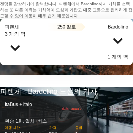
전망을 감상하기에 완벽합니다. 피렌체에서 Bardolino까지 기차를 선택
하는 또 다른 이유는 기차역이 도심과 가깝고 대중 교통으로 편리하게 접
근할 수 있어 이동이 매우 쉽기 때문입니다.
250 킬로
피렌체
Bardolino
3 개의 역
1 개의 역
피렌체 - Bardolino 노선의 기차
ItaBus + Italo
환승 1회. 열차+버스
여행 시간
가격
출발