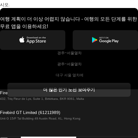
시오.
여행 계획이 더 이상 어렵지 않습니다 - 여행의 모든 단계를 위한
무료 앱을 이용하세요!
 경주~서울열차
 광주~서울열차
 대구 서울 열차에
 더블린 열차 코르크
더 많은 인기 노선 보여주기
Firebird GT Limited (OC 1451)
 더블린에서 골웨이 열차
432, Triq Fleur de Lys, Suite 1, Birkirkara, BKR 9061, Malta
 런던 에든버러 열차에
Firebird GT Limited (61211989)
Unit G 15/F Tal Building 49 Austin Road, KL, Hong Kong
 로마에서 나폴리 열차
 로바니에미 헬싱키 열차에