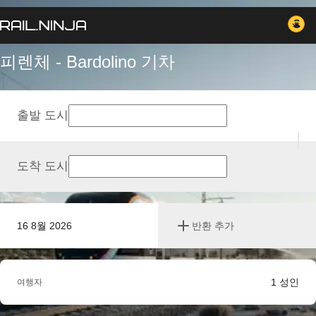
피렌체 - Bardolino 기차
출발 도시
도착 도시
16 8월 2026
반환 추가
1
성인
여행자