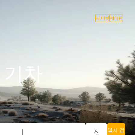
내 티켓
제어판
아 기차
열차 검