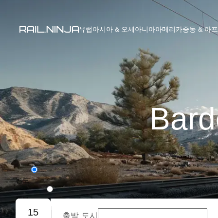
유럽
아시아 & 오세아니아
아메리카
중동 & 아
Bar
편도
왕복
15
출발 도시