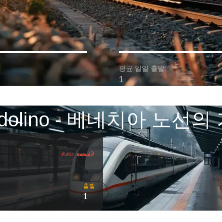
평균 일일 출발:
1
rdolino - 베네치아 노선의
출발
1