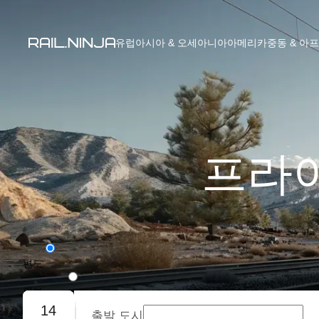
유럽
아시아 & 오세아니아
아메리카
중동 & 아
프라이
편도
왕복
14
출발 도시