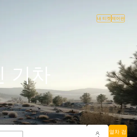
내 티켓
제어판
린 기차
열차 검