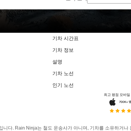
9 / 10점, 1개
기차 시간표
기차 정보
설명
기차 노선
인기 노선
최고 평점 모바일
스입니다. Rain Ninja는 철도 운송사가 아니며, 기차를 소유하