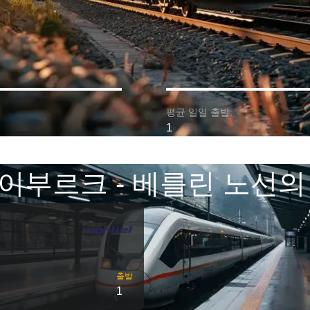
평균 일일 출발:
1
이부르크 - 베를린 노선의
출발
1