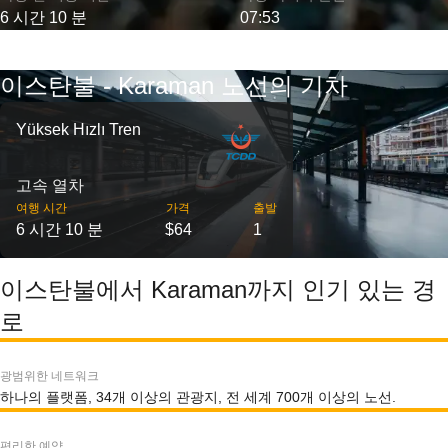
6 시간 10 분
07:53
이스탄불 - Karaman 노선의 기차
Yüksek Hızlı Tren
고속 열차
여행 시간
가격
출발
6 시간 10 분
$64
1
이스탄불에서 Karaman까지 인기 있는 경
로
광범위한 네트워크
하나의 플랫폼, 34개 이상의 관광지, 전 세계 700개 이상의 노선.
편리한 예약