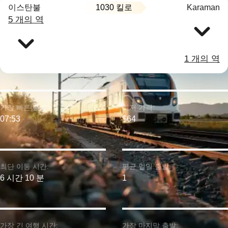
1030 킬로
이스탄불
Karaman
5 개의 역
1 개의 역
가장 빠른 출발:
최저 가격:
07:53
$64
최단 이동 시간:
평균 일일 출발:
6 시간 10 분
1
가장 긴 여행 시간:
가장 마지막 출발: