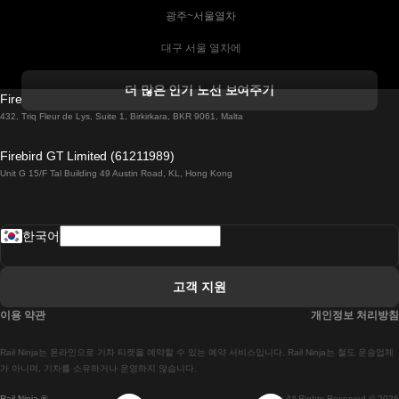
 광주~서울열차
 대구 서울 열차에
 더블린 열차 코르크
더 많은 인기 노선 보여주기
Firebird GT Limited (OC 1451)
 더블린에서 골웨이 열차
432, Triq Fleur de Lys, Suite 1, Birkirkara, BKR 9061, Malta
 런던 에든버러 열차에
Firebird GT Limited (61211989)
Unit G 15/F Tal Building 49 Austin Road, KL, Hong Kong
 로마에서 나폴리 열차
 로바니에미 헬싱키 열차에
한국어
 리스본 라고스 열차에
 리스본 포르투 기차에
고객 지원
 리스본에서 코임브라 열차에
이용 약관
개인정보 처리방침
 마드리드 말라가 열차에
Rail Ninja는 온라인으로 기차 티켓을 예약할 수 있는 예약 서비스입니다. Rail Ninja는 철도 운송업체
 마드리드-리스본 열차
가 아니며, 기차를 소유하거나 운영하지 않습니다.
Rail Ninja ®
All Rights Reserved © 2026