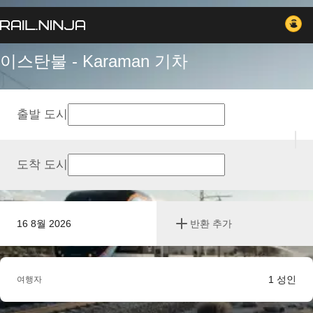
이스탄불 - Karaman 기차
출발 도시
도착 도시
16 8월 2026
반환 추가
1
성인
여행자