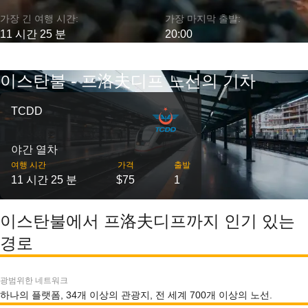
가장 긴 여행 시간:
가장 마지막 출발:
11 시간 25 분
20:00
이스탄불 - 프洛夫디프 노선의 기차
TCDD
야간 열차
여행 시간
가격
출발
11 시간 25 분
$75
1
이스탄불에서 프洛夫디프까지 인기 있는
경로
광범위한 네트워크
하나의 플랫폼, 34개 이상의 관광지, 전 세계 700개 이상의 노선.