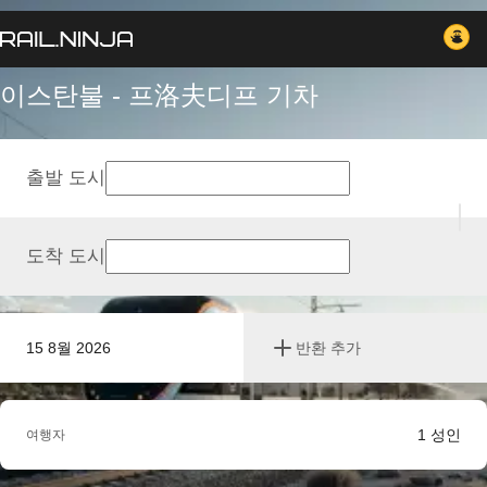
이스탄불 - 프洛夫디프 기차
출발 도시
도착 도시
15 8월 2026
반환 추가
1
성인
여행자