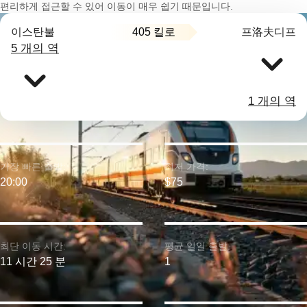
편리하게 접근할 수 있어 이동이 매우 쉽기 때문입니다.
405 킬로
이스탄불
프洛夫디프
5 개의 역
1 개의 역
가장 빠른 출발:
최저 가격:
20:00
$75
최단 이동 시간:
평균 일일 출발:
11 시간 25 분
1