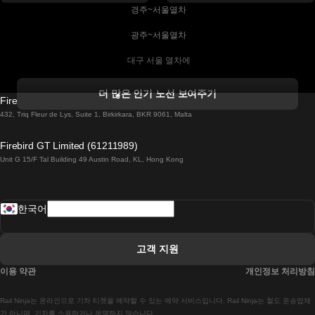
 경주~서울열차
 광주~서울열차
 대구 서울 열차에
 더블린 열차 코르크
더 많은 인기 노선 보여주기
Firebird GT Limited (OC 1451)
 더블린에서 골웨이 열차
432, Triq Fleur de Lys, Suite 1, Birkirkara, BKR 9061, Malta
 런던 에든버러 열차에
Firebird GT Limited (61211989)
Unit G 15/F Tal Building 49 Austin Road, KL, Hong Kong
 로마에서 나폴리 열차
 로바니에미 헬싱키 열차에
한국어
 리스본 라고스 열차에
 리스본 포르투 기차에
고객 지원
 리스본에서 코임브라 열차에
이용 약관
개인정보 처리방침
 마드리드 말라가 열차에
Rail Ninja는 온라인으로 기차 티켓을 예약할 수 있는 예약 서비스입니다. Rail Ninja는 철도 운송업체
 마드리드-리스본 열차
가 아니며, 기차를 소유하거나 운영하지 않습니다.