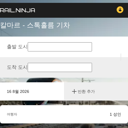
칼마르 - 스톡홀름 기차
출발 도시
도착 도시
16 8월 2026
반환 추가
1
성인
여행자