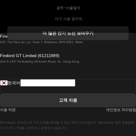
 광주~서울열차
 대구 서울 열차에
 더블린 열차 코르크
더 많은 인기 노선 보여주기
Firebird GT Limited (OC 1451)
 더블린에서 골웨이 열차
432, Triq Fleur de Lys, Suite 1, Birkirkara, BKR 9061, Malta
 런던 에든버러 열차에
Firebird GT Limited (61211989)
Unit G 15/F Tal Building 49 Austin Road, KL, Hong Kong
 로마에서 나폴리 열차
 로바니에미 헬싱키 열차에
한국어
 리스본 라고스 열차에
 리스본 포르투 기차에
고객 지원
 리스본에서 코임브라 열차에
이용 약관
개인정보 처리방침
 마드리드 말라가 열차에
Rail Ninja는 온라인으로 기차 티켓을 예약할 수 있는 예약 서비스입니다. Rail Ninja는 철도 운송업체
 마드리드-리스본 열차
가 아니며, 기차를 소유하거나 운영하지 않습니다.