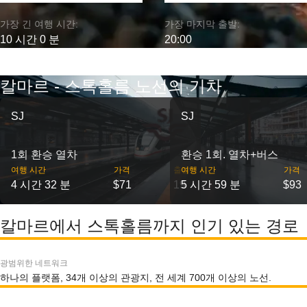
가장 긴 여행 시간:
가장 마지막 출발:
10 시간 0 분
20:00
칼마르 - 스톡홀름 노선의 기차
SJ
SJ
1회 환승 열차
환승 1회. 열차+버스
여행 시간
가격
출발
여행 시간
가격
4 시간 32 분
$71
19
5 시간 59 분
$93
칼마르에서 스톡홀름까지 인기 있는 경로
광범위한 네트워크
하나의 플랫폼, 34개 이상의 관광지, 전 세계 700개 이상의 노선.