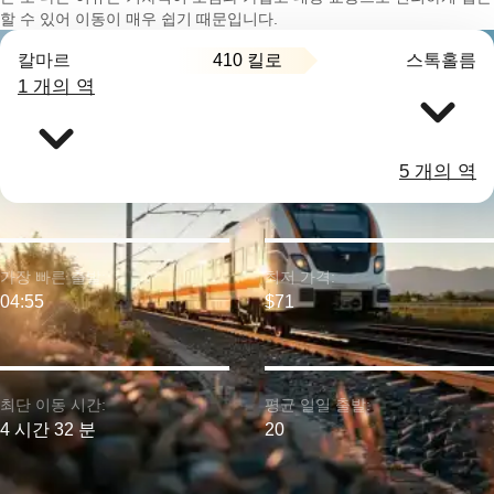
할 수 있어 이동이 매우 쉽기 때문입니다.
410 킬로
칼마르
스톡홀름
1 개의 역
5 개의 역
가장 빠른 출발:
최저 가격:
04:55
$71
최단 이동 시간:
평균 일일 출발:
4 시간 32 분
20