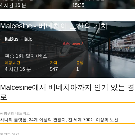
4 시간 16 분
15:35
Malcesine - 베네치아 노선의 기차
ItaBus + Italo
환승 1회. 열차+버스
여행 시간
가격
출발
4 시간 16 분
$47
1
Malcesine에서 베네치아까지 인기 있는 경
로
광범위한 네트워크
하나의 플랫폼, 34개 이상의 관광지, 전 세계 700개 이상의 노선.
편리한 예약