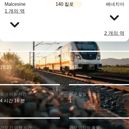
140 킬로
Malcesine
베네치아
1 개의 역
2 개의 역
가장 빠른 출발:
최저 가격:
15:35
$47
최단 이동 시간:
평균 일일 출발:
4 시간 16 분
1
가장 긴 여행 시간:
가장 마지막 출발: