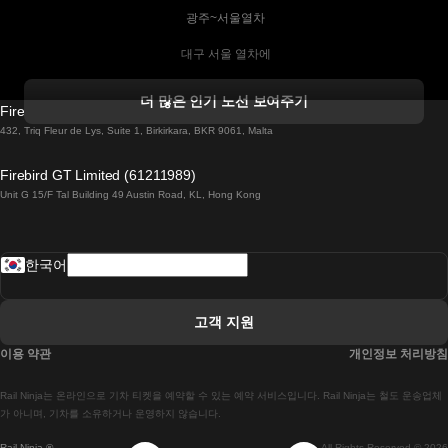
 광주~서울열차
 대구 서울 열차에
 더블린 열차 코르크
더 많은 인기 노선 보여주기
Firebird GT Limited (OC 1451)
 더블린에서 골웨이 열차
432, Triq Fleur de Lys, Suite 1, Birkirkara, BKR 9061, Malta
 런던 에든버러 열차에
Firebird GT Limited (61211989)
Unit G 15/F Tal Building 49 Austin Road, KL, Hong Kong
 로마에서 나폴리 열차
 로바니에미 헬싱키 열차에
한국어
 리스본 라고스 열차에
 리스본 포르투 기차에
고객 지원
 리스본에서 코임브라 열차에
이용 약관
개인정보 처리방침
 마드리드 말라가 열차에
Rail Ninja는 온라인으로 기차 티켓을 예약할 수 있는 예약 서비스입니다. Rail Ninja는 철도 운송업체
 마드리드-리스본 열차
가 아니며, 기차를 소유하거나 운영하지 않습니다.
Rail Ninja ®
All Rights Reserved © 2026