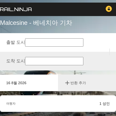
Malcesine - 베네치아 기차
출발 도시
도착 도시
16 8월 2026
반환 추가
1
성인
여행자