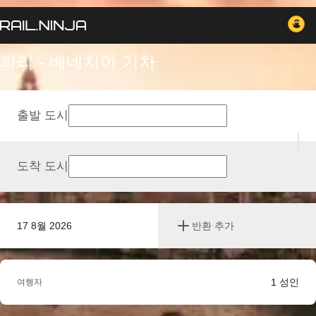
파리 - 베네치아 기차
출발 도시
도착 도시
17 8월 2026
반환 추가
1
성인
여행자