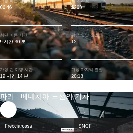
가장 빠른 출발:
최저 가격:
06:46
$263
최단 이동 시간:
평균 일일 출발:
9 시간 30 분
12
가장 긴 여행 시간:
가장 마지막 출발:
19 시간 14 분
20:18
파리 - 베네치아 노선의 기차
Frecciarossa
SNCF