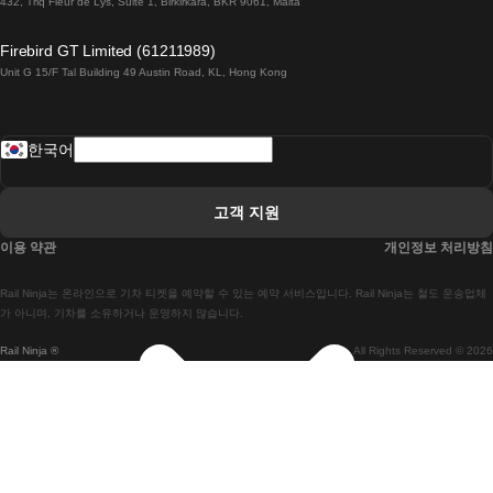
432, Triq Fleur de Lys, Suite 1, Birkirkara, BKR 9061, Malta
 런던 에든버러 열차에
Firebird GT Limited (61211989)
Unit G 15/F Tal Building 49 Austin Road, KL, Hong Kong
 로마에서 나폴리 열차
 로바니에미 헬싱키 열차에
한국어
 리스본 라고스 열차에
 리스본 포르투 기차에
고객 지원
 리스본에서 코임브라 열차에
이용 약관
개인정보 처리방침
 마드리드 말라가 열차에
Rail Ninja는 온라인으로 기차 티켓을 예약할 수 있는 예약 서비스입니다. Rail Ninja는 철도 운송업체
 마드리드-리스본 열차
가 아니며, 기차를 소유하거나 운영하지 않습니다.
Rail Ninja ®
All Rights Reserved © 2026
 마드리드에서 바르셀로나로 가는 고속 열차
 마드리드에서 세비야 고속 열차까지
 마드리드에서 알리 칸테 열차까지
 말라가 마드리드 기차에