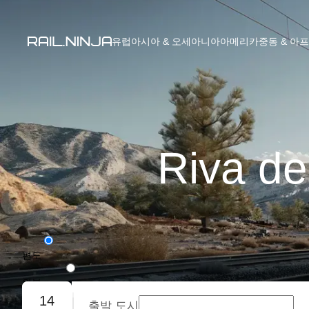
유럽
아시아 & 오세아니아
아메리카
중동 & 아
Riva 
편도
왕복
14
출발 도시