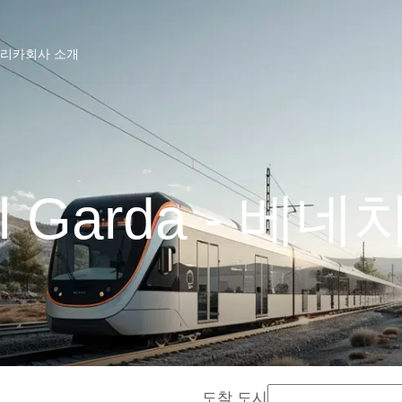
프리카
회사 소개
del Garda - 베
도착 도시