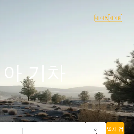
내 티켓
제어판
네치아 기차
열차 검