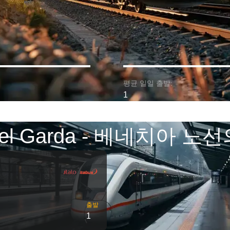
평균 일일 출발:
1
 del Garda - 베네치아 노
출발
1