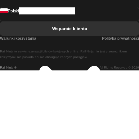
Pociąg Rovaniemi - Helsinki
Polski
Pociąg Lizbona - Lagos
Pociąg Lizbona - Porto
Wsparcie klienta
Pociąg Lizbona - Coimbra
Warunki korzystania
Polityka prywatności
Pociąg Madryt - Malaga
Rail Ninja to serwis rezerwacji biletów kolejowych online. Rail Ninja nie jest przewoźnikiem
Pociąg Madryt - Lizbona
kolejowym i nie posiada ani nie obsługuje żadnych pociągów.
Rail Ninja ®
All Rights Reserved © 2026
Pociąg Madryt - Barcelona
Pociąg Madryt - Alicante
Pociąg Madryt - Sewilla
Pociąg Malaga - Madryt
Pociąg Barcelona - Madryt
Pociąg Barcelona - Sewilla
Pociąg Barcelona - Malaga