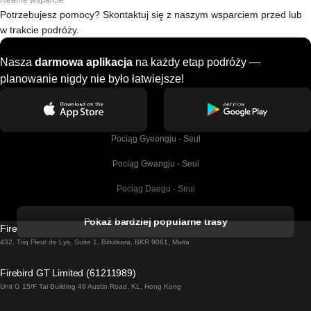
Realne wsparcie
Potrzebujesz pomocy? Skontaktuj się z naszym wsparciem przed lub
w trakcie podróży.
Nasza
darmowa aplikacja
na każdy etap podróży —
planowanie nigdy nie było łatwiejsze!
Pociąg Gyeongju - Seul
Pociąg Gwangju - Seul
Pociąg Daegu - Seul
Pociąg Kork - Dublin
Pokaż bardziej popularne trasy
Firebird GT Limited (OC 1451)
Pociąg Dublin - Galway
432, Triq Fleur de Lys, Suite 1, Birkirkara, BKR 9061, Malta
Pociąg Londyn - Edinburgh
Firebird GT Limited (61211989)
Unit G 15/F Tal Building 49 Austin Road, KL, Hong Kong
Pociąg Rzym - Neapol