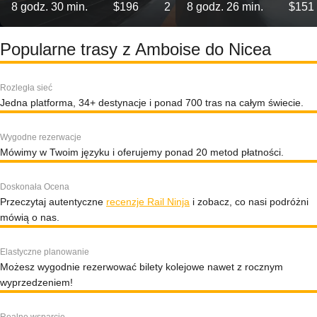
8 godz. 30 min.
$196
2
8 godz. 26 min.
$151
Popularne trasy z Amboise do Nicea
Rozległa sieć
Jedna platforma, 34+ destynacje i ponad 700 tras na całym świecie.
Wygodne rezerwacje
Mówimy w Twoim języku i oferujemy ponad 20 metod płatności.
Doskonała Ocena
Przeczytaj autentyczne
recenzje Rail Ninja
i zobacz, co nasi podróżni
mówią o nas.
Elastyczne planowanie
Możesz wygodnie rezerwować bilety kolejowe nawet z rocznym
wyprzedzeniem!