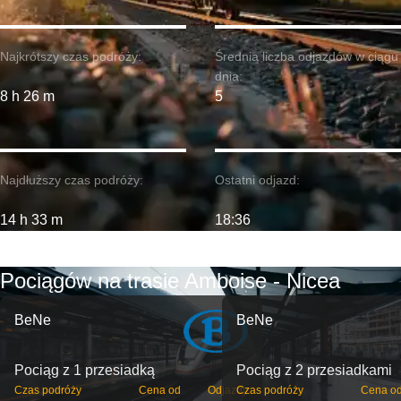
Najkrótszy czas podróży:
Średnia liczba odjazdów w ciągu
dnia:
8 h 26 m
5
Najdłuższy czas podróży:
Ostatni odjazd:
14 h 33 m
18:36
Pociągów na trasie Amboise - Nicea
BeNe
BeNe
Pociąg z 1 przesiadką
Pociąg z 2 przesiadkami
Czas podróży
Cena od
Odjazdy
Czas podróży
Cena o