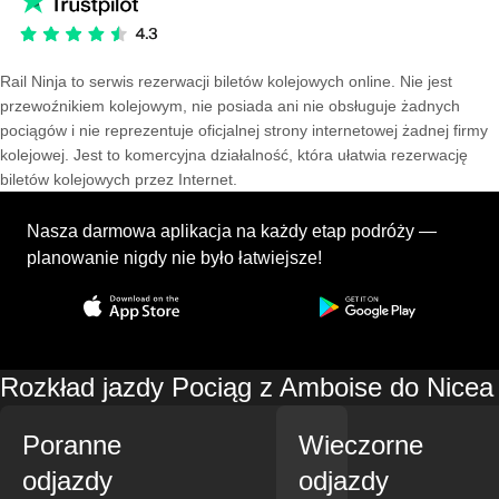
Rail Ninja to serwis rezerwacji biletów kolejowych online. Nie jest
przewoźnikiem kolejowym, nie posiada ani nie obsługuje żadnych
pociągów i nie reprezentuje oficjalnej strony internetowej żadnej firmy
kolejowej. Jest to komercyjna działalność, która ułatwia rezerwację
biletów kolejowych przez Internet.
Nasza darmowa aplikacja na każdy etap podróży —
planowanie nigdy nie było łatwiejsze!
Rozkład jazdy Pociąg z Amboise do Nicea
Poranne
Wieczorne
odjazdy
odjazdy