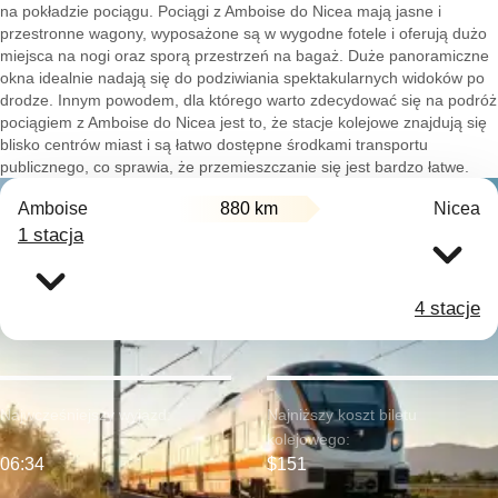
na pokładzie pociągu. Pociągi z Amboise do Nicea mają jasne i
przestronne wagony, wyposażone są w wygodne fotele i oferują dużo
miejsca na nogi oraz sporą przestrzeń na bagaż. Duże panoramiczne
okna idealnie nadają się do podziwiania spektakularnych widoków po
drodze. Innym powodem, dla którego warto zdecydować się na podróż
pociągiem z Amboise do Nicea jest to, że stacje kolejowe znajdują się
blisko centrów miast i są łatwo dostępne środkami transportu
publicznego, co sprawia, że przemieszczanie się jest bardzo łatwe.
Amboise
880 km
Nicea
1 stacja
4 stacje
Najwcześniejszy wyjazd:
Najniższy koszt biletu
kolejowego:
06:34
$151