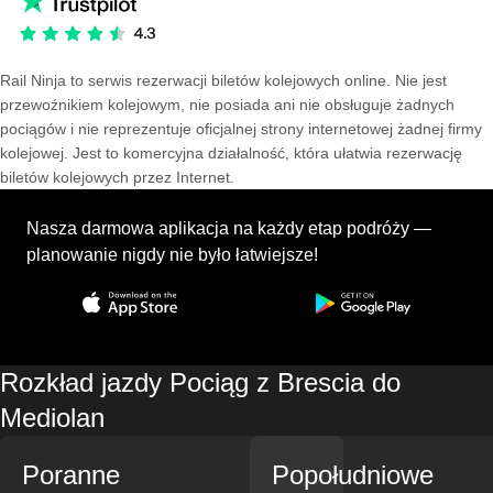
Rail Ninja to serwis rezerwacji biletów kolejowych online. Nie jest
przewoźnikiem kolejowym, nie posiada ani nie obsługuje żadnych
pociągów i nie reprezentuje oficjalnej strony internetowej żadnej firmy
kolejowej. Jest to komercyjna działalność, która ułatwia rezerwację
biletów kolejowych przez Internet.
Nasza darmowa aplikacja na każdy etap podróży —
planowanie nigdy nie było łatwiejsze!
Rozkład jazdy Pociąg z Brescia do
Mediolan
Poranne
Popołudniowe