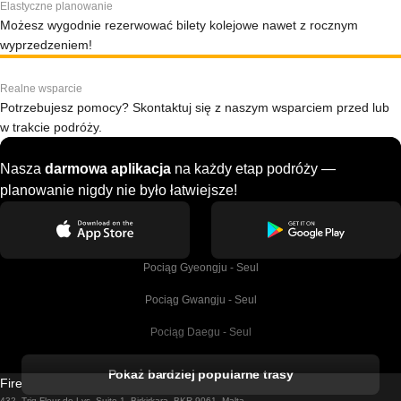
Elastyczne planowanie
Możesz wygodnie rezerwować bilety kolejowe nawet z rocznym
wyprzedzeniem!
Realne wsparcie
Potrzebujesz pomocy? Skontaktuj się z naszym wsparciem przed lub
w trakcie podróży.
Nasza
darmowa aplikacja
na każdy etap podróży —
planowanie nigdy nie było łatwiejsze!
Pociąg Gyeongju - Seul
Pociąg Gwangju - Seul
Pociąg Daegu - Seul
Pociąg Kork - Dublin
Pokaż bardziej popularne trasy
Firebird GT Limited (OC 1451)
Pociąg Dublin - Galway
432, Triq Fleur de Lys, Suite 1, Birkirkara, BKR 9061, Malta