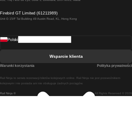
Pociąg Londyn - Edinburgh
Firebird GT Limited (61211989)
Unit G 15/F Tal Building 49 Austin Road, KL, Hong Kong
Pociąg Rzym - Neapol
Pociąg Rovaniemi - Helsinki
Polski
Pociąg Lizbona - Lagos
Pociąg Lizbona - Porto
Wsparcie klienta
Pociąg Lizbona - Coimbra
Warunki korzystania
Polityka prywatności
Pociąg Madryt - Malaga
Rail Ninja to serwis rezerwacji biletów kolejowych online. Rail Ninja nie jest przewoźnikiem
Pociąg Madryt - Lizbona
kolejowym i nie posiada ani nie obsługuje żadnych pociągów.
Rail Ninja ®
All Rights Reserved © 2026
Pociąg Madryt - Barcelona
Pociąg Madryt - Alicante
Pociąg Madryt - Sewilla
Pociąg Malaga - Madryt