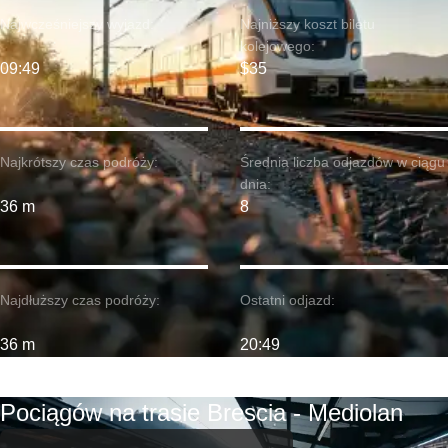
Najwcześniejszy wyjazd:
Najniższy koszt biletu
kolejowego:
09:49
$35
Najkrótszy czas podróży:
Średnia liczba odjazdów w ciągu
dnia:
36 m
8
Najdłuższy czas podróży:
Ostatni odjazd:
36 m
20:49
Pociągów na trasie Brescia - Mediolan