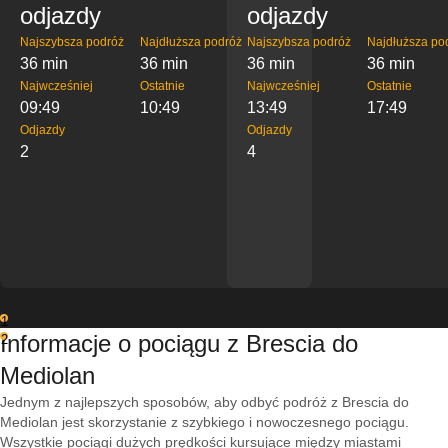
odjazdy
odjazdy
Najszybsza podróż
Najdłuższa podróż
Najszybsza podróż
Najdłuższa po
36 min
36 min
36 min
36 min
Najwcześniej
Ostatnie
Najwcześniej
Ostatnie
09:49
10:49
13:49
17:49
Odjazdy
Odjazdy
2
4
1
Informacje o pociągu z Brescia do
2
Mediolan
Jednym z najlepszych sposobów, aby odbyć podróż z Brescia do
Mediolan jest skorzystanie z szybkiego i nowoczesnego pociągu.
Wszystkie pociągi dużych prędkości kursujące między miastami