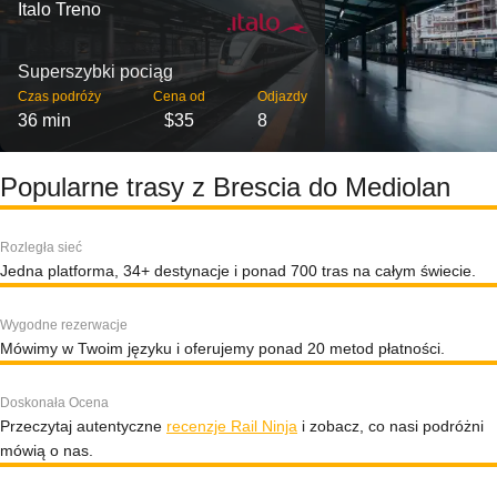
Italo Treno
Superszybki pociąg
Czas podróży
Cena od
Odjazdy
36 min
$35
8
Popularne trasy z Brescia do Mediolan
Rozległa sieć
Jedna platforma, 34+ destynacje i ponad 700 tras na całym świecie.
Wygodne rezerwacje
Mówimy w Twoim języku i oferujemy ponad 20 metod płatności.
Doskonała Ocena
Przeczytaj autentyczne
recenzje Rail Ninja
i zobacz, co nasi podróżni
mówią o nas.