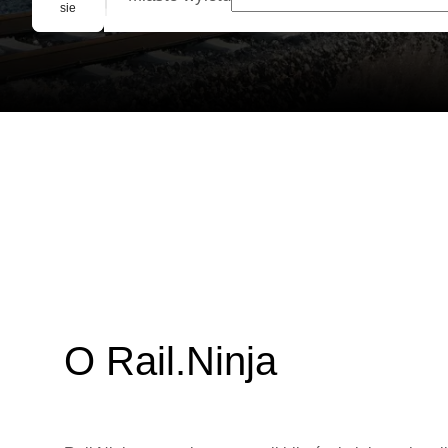
Rezerwacja grupowa
sie
O Rail.Ninja