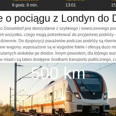
6 godz. 6 min.
13:01
15
e o pociągu z Londyn do 
 Düsseldorf jest skorzystanie z szybkiego i nowoczesnego poc
m wszystko, czego mogą potrzebować do przyjemnej podróży – w
mi dziennie. Do dyspozycji pasażerów podczas podróży są równi
onne wagony, wyposażone są w wygodne fotele i oferują dużo mi
akularnych widoków po drodze. Innym powodem, dla którego wa
rów miast i są łatwo dostępne środkami transportu publicznego, 
500 km