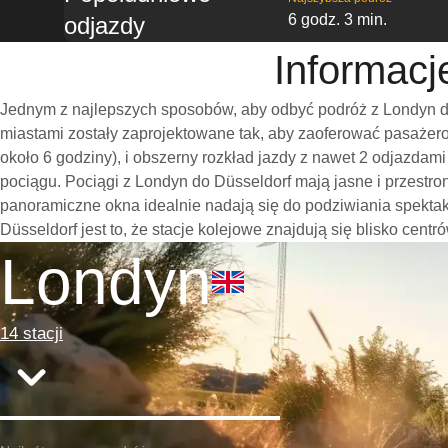
6 godz. 3 min.
odjazdy
Informacj
Jednym z najlepszych sposobów, aby odbyć podróż z Londyn do
miastami zostały zaprojektowane tak, aby zaoferować pasażero
około 6 godziny), i obszerny rozkład jazdy z nawet 2 odjazda
pociągu. Pociągi z Londyn do Düsseldorf mają jasne i przestr
panoramiczne okna idealnie nadają się do podziwiania spekt
Düsseldorf jest to, że stacje kolejowe znajdują się blisko cent
Londyn
14 stacji