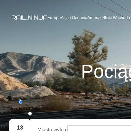
Europa
Azja i Oceania
Ameryki
Bliski Wschód i
Pocią
W jedną stronę
Podróż w obie strony
13
Miasto wylotu