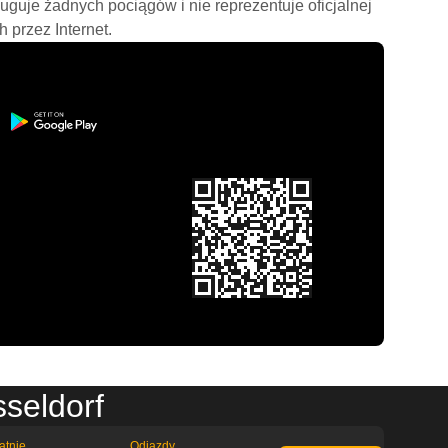
ługuje żadnych pociągów i nie reprezentuje oficjalnej
h przez Internet.
seldorf
atnie
Odjazdy