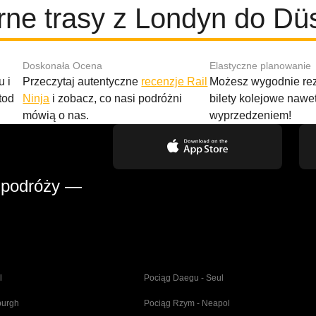
rne trasy z Londyn do Düs
Doskonała Ocena
Elastyczne planowanie
 i
Przeczytaj autentyczne
recenzje Rail
Możesz wygodnie r
tod
Ninja
i zobacz, co nasi podróżni
bilety kolejowe nawe
mówią o nas.
wyprzedzeniem!
 podróży —
l
Pociąg Daegu - Seul
burgh
Pociąg Rzym - Neapol