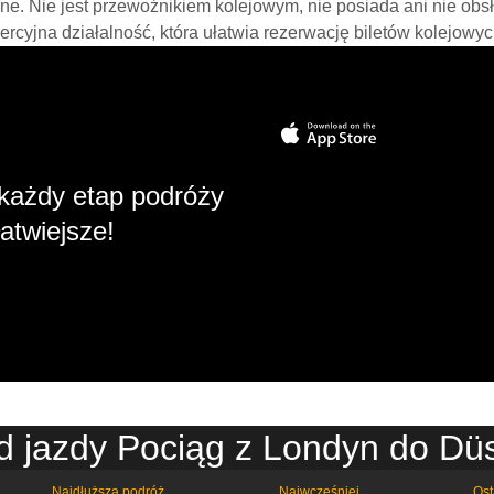
line. Nie jest przewoźnikiem kolejowym, nie posiada ani nie obs
mercyjna działalność, która ułatwia rezerwację biletów kolejowyc
każdy etap podróży
atwiejsze!
d jazdy Pociąg z Londyn do Düs
Najdłuższa podróż
Najwcześniej
Ost