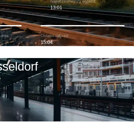
Najwcześniejszy wyjazd:
13:01
dnia:
Ostatni odjazd:
15:04
seldorf