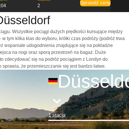
Sprawdź ceny
:04
2
Düsseldorf
iągu. Wszystkie pociągi dużych prędkości kursujące między
 tym kilka klas do wyboru, krótki czas podróży (podróż trwa
eż wspaniałe udogodnienia znajdujące się na pokładzie
ejsca na nogi oraz sporą przestrzeń na bagaż. Duże
rto zdecydować się na podróż pociągiem z Londyn do
co sprawia, że przemieszczanie się jest bardzo łatwe.
Düsseldo
1 stacja