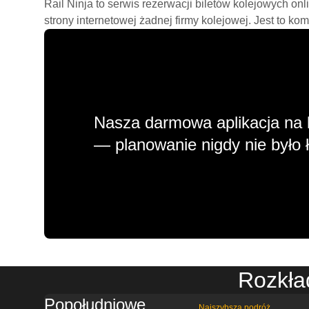
Rail Ninja to serwis rezerwacji biletów kolejowych on
strony internetowej żadnej firmy kolejowej. Jest to ko
Nasza darmowa aplikacja na 
— planowanie nigdy nie było ł
Rozkła
Popołudniowe
Najszybsza podróż