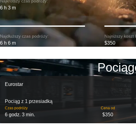
Najkrótszy czas podróży:
6 h 3 m
Najdłuższy czas podróży:
Najniższy koszt 
6 h 6 m
$350
Pociąg
Eurostar
Pociąg z 1 przesiadką
Czas podróży
Cena od
6 godz. 3 min.
$350