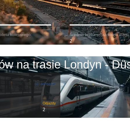
biletu kolejowego:
Średnia liczba odjazdów w ciągu 
2
ów na trasie Londyn - Düs
Odjazdy
2