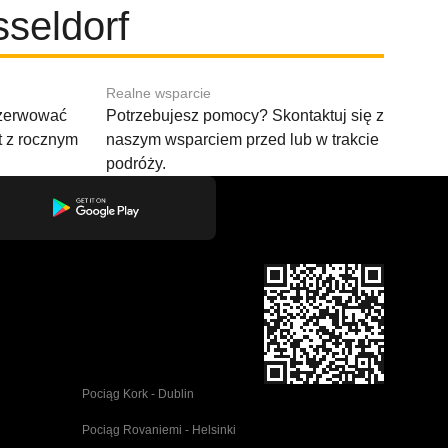
seldorf
Realne wsparcie
ezerwować
Potrzebujesz pomocy? Skontaktuj się z
t z rocznym
naszym wsparciem przed lub w trakcie
podróży.
Pociąg Kork - Dublin
Pociąg Rovaniemi - Helsinki