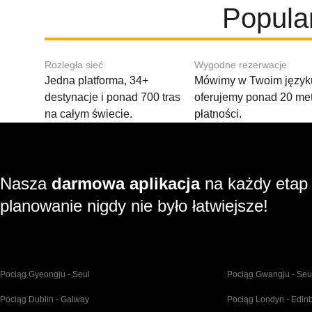
Popula
Rozległa sieć
Wygodne rezerwacje
Jedna platforma, 34+
Mówimy w Twoim języku
destynacje i ponad 700 tras
oferujemy ponad 20 me
na całym świecie.
płatności.
Nasza
darmowa aplikacja
na każdy etap
planowanie nigdy nie było łatwiejsze!
Pociąg Gyeongju - Seul
Pociąg Gwangju - Seu
Pociąg Dublin - Galway
Pociąg Londyn - Edin