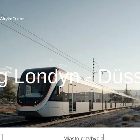
 Afryka
O nas
g Londyn - Düss
Miasto przybycia