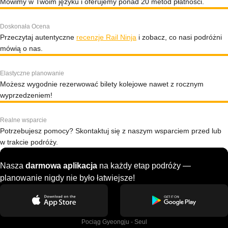
Mówimy w Twoim języku i oferujemy ponad 20 metod płatności.
Doskonała Ocena
Przeczytaj autentyczne
recenzje Rail Ninja
i zobacz, co nasi podróżni
mówią o nas.
Elastyczne planowanie
Możesz wygodnie rezerwować bilety kolejowe nawet z rocznym
wyprzedzeniem!
Realne wsparcie
Potrzebujesz pomocy? Skontaktuj się z naszym wsparciem przed lub
w trakcie podróży.
Nasza
darmowa aplikacja
na każdy etap podróży —
planowanie nigdy nie było łatwiejsze!
Pociąg Gyeongju - Seul