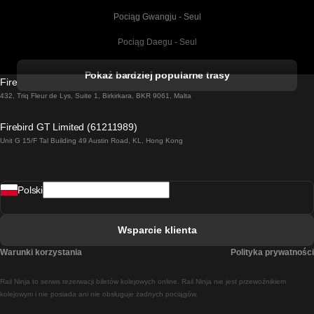
Pociąg Gwangju - Seul
Pociąg Daegu - Seul
Pociąg Kork - Dublin
Pokaż bardziej popularne trasy
Firebird GT Limited (OC 1451)
Pociąg Dublin - Galway
432, Triq Fleur de Lys, Suite 1, Birkirkara, BKR 9061, Malta
Pociąg Londyn - Edinburgh
Firebird GT Limited (61211989)
Unit G 15/F Tal Building 49 Austin Road, KL, Hong Kong
Pociąg Rzym - Neapol
Pociąg Rovaniemi - Helsinki
Polski
Pociąg Lizbona - Lagos
Pociąg Lizbona - Porto
Wsparcie klienta
Pociąg Lizbona - Coimbra
Warunki korzystania
Polityka prywatności
Pociąg Madryt - Malaga
Rail Ninja to serwis rezerwacji biletów kolejowych online. Rail Ninja nie jest przewoźnikiem
Pociąg Madryt - Lizbona
kolejowym i nie posiada ani nie obsługuje żadnych pociągów.