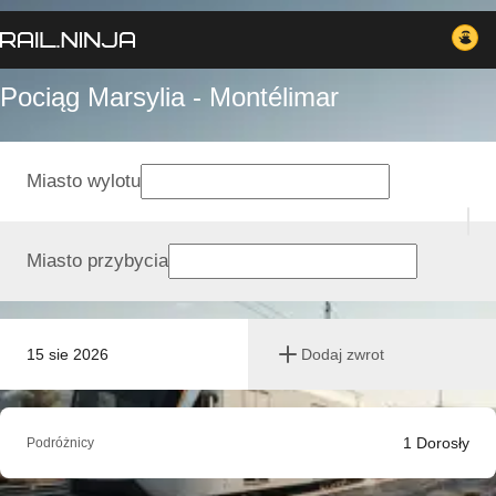
Pociąg Marsylia - Montélimar
Miasto wylotu
Miasto przybycia
15 sie 2026
Dodaj zwrot
1
Dorosły
Podróżnicy