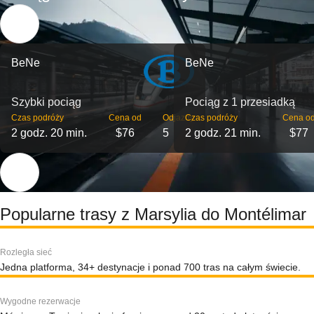
BeNe
BeNe
Szybki pociąg
Pociąg z 1 przesiadką
Czas podróży
Cena od
Odjazdy
Czas podróży
Cena o
2 godz. 20 min.
$76
5
2 godz. 21 min.
$77
Popularne trasy z Marsylia do Montélimar
Rozległa sieć
Jedna platforma, 34+ destynacje i ponad 700 tras na całym świecie.
Wygodne rezerwacje