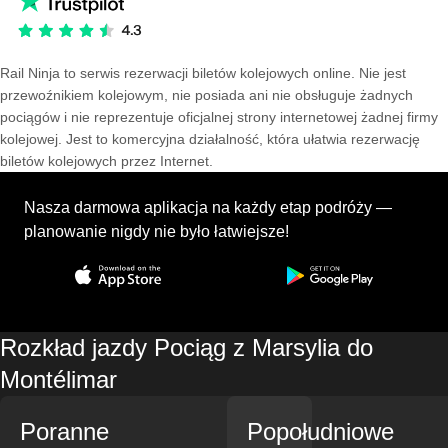
Rail Ninja to serwis rezerwacji biletów kolejowych online. Nie jest
przewoźnikiem kolejowym, nie posiada ani nie obsługuje żadnych
pociągów i nie reprezentuje oficjalnej strony internetowej żadnej firmy
kolejowej. Jest to komercyjna działalność, która ułatwia rezerwację
biletów kolejowych przez Internet.
Nasza darmowa aplikacja na każdy etap podróży —
planowanie nigdy nie było łatwiejsze!
Rozkład jazdy Pociąg z Marsylia do
Montélimar
Poranne
Popołudniowe