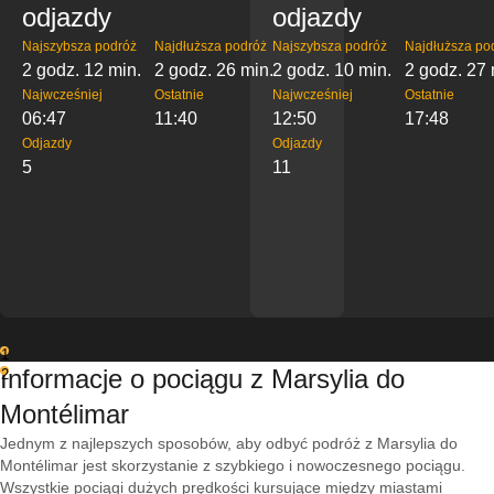
odjazdy
odjazdy
Najszybsza podróż
Najdłuższa podróż
Najszybsza podróż
Najdłuższa po
2 godz. 12 min.
2 godz. 26 min.
2 godz. 10 min.
2 godz. 27 
Najwcześniej
Ostatnie
Najwcześniej
Ostatnie
06:47
11:40
12:50
17:48
Odjazdy
Odjazdy
5
11
1
Informacje o pociągu z Marsylia do
2
Montélimar
Jednym z najlepszych sposobów, aby odbyć podróż z Marsylia do
Montélimar jest skorzystanie z szybkiego i nowoczesnego pociągu.
Wszystkie pociągi dużych prędkości kursujące między miastami