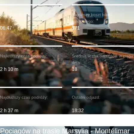
Najwcześniejszy wyjazd:
Najniższy koszt biletu
kolejowego:
06:47
$71
Najkrótszy czas podróży:
Średnia liczba odjazdów w ciągu
dnia:
2 h 10 m
18
Najdłuższy czas podróży:
Ostatni odjazd:
2 h 37 m
18:32
Pociągów na trasie Marsylia - Montélimar