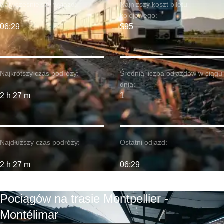
Najwcześniejszy wyjazd:
Najniższy koszt biletu
kolejowego:
06:29
$95
Najkrótszy czas podróży:
Średnia liczba odjazdów w ciągu
dnia:
2 h 27 m
1
Najdłuższy czas podróży:
Ostatni odjazd:
2 h 27 m
06:29
Pociągów na trasie Montpellier -
Montélimar