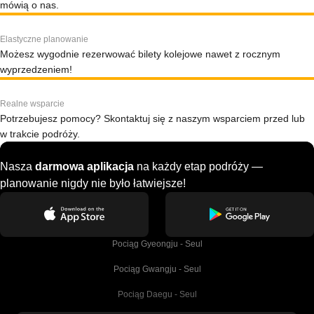
mówią o nas.
Elastyczne planowanie
Możesz wygodnie rezerwować bilety kolejowe nawet z rocznym
wyprzedzeniem!
Realne wsparcie
Potrzebujesz pomocy? Skontaktuj się z naszym wsparciem przed lub
w trakcie podróży.
Nasza
darmowa aplikacja
na każdy etap podróży —
planowanie nigdy nie było łatwiejsze!
Pociąg Gyeongju - Seul
Pociąg Gwangju - Seul
Pociąg Daegu - Seul