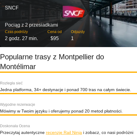
SNCF
Pociąg z 2 przesiadkami
Czas podróży
Cena od
Odjazdy
2 godz. 27 min.
$95
1
Popularne trasy z Montpellier do
Montélimar
Rozległa sieć
Jedna platforma, 34+ destynacje i ponad 700 tras na całym świecie.
Wygodne rezerwacje
Mówimy w Twoim języku i oferujemy ponad 20 metod płatności.
Doskonała Ocena
Przeczytaj autentyczne
recenzje Rail Ninja
i zobacz, co nasi podróżni