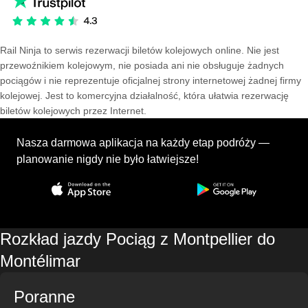
Rail Ninja to serwis rezerwacji biletów kolejowych online. Nie jest
przewoźnikiem kolejowym, nie posiada ani nie obsługuje żadnych
pociągów i nie reprezentuje oficjalnej strony internetowej żadnej firmy
kolejowej. Jest to komercyjna działalność, która ułatwia rezerwację
biletów kolejowych przez Internet.
Nasza darmowa aplikacja na każdy etap podróży —
planowanie nigdy nie było łatwiejsze!
Rozkład jazdy Pociąg z Montpellier do
Montélimar
Poranne