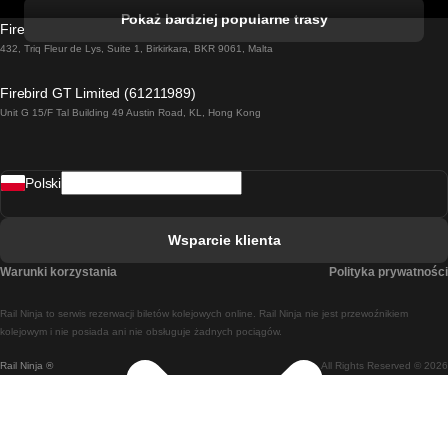
Pociąg Kork - Dublin
Pokaż bardziej popularne trasy
Firebird GT Limited (OC 1451)
Pociąg Dublin - Galway
432, Triq Fleur de Lys, Suite 1, Birkirkara, BKR 9061, Malta
Pociąg Londyn - Edinburgh
Firebird GT Limited (61211989)
Unit G 15/F Tal Building 49 Austin Road, KL, Hong Kong
Pociąg Rzym - Neapol
Pociąg Rovaniemi - Helsinki
Polski
Pociąg Lizbona - Lagos
Pociąg Lizbona - Porto
Wsparcie klienta
Pociąg Lizbona - Coimbra
Warunki korzystania
Polityka prywatności
Pociąg Madryt - Malaga
Rail Ninja to serwis rezerwacji biletów kolejowych online. Rail Ninja nie jest przewoźnikiem
Pociąg Madryt - Lizbona
kolejowym i nie posiada ani nie obsługuje żadnych pociągów.
Rail Ninja ®
All Rights Reserved © 2026
Pociąg Madryt - Barcelona
Pociąg Madryt - Alicante
Pociąg Madryt - Sewilla