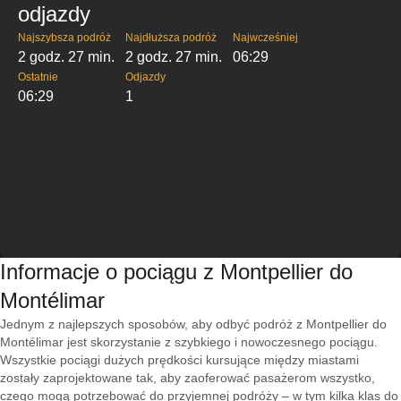
odjazdy
Najszybsza podróż
Najdłuższa podróż
Najwcześniej
2 godz. 27 min.
2 godz. 27 min.
06:29
Ostatnie
Odjazdy
06:29
1
Informacje o pociągu z Montpellier do
Montélimar
Jednym z najlepszych sposobów, aby odbyć podróż z Montpellier do
Montélimar jest skorzystanie z szybkiego i nowoczesnego pociągu.
Wszystkie pociągi dużych prędkości kursujące między miastami
zostały zaprojektowane tak, aby zaoferować pasażerom wszystko,
czego mogą potrzebować do przyjemnej podróży – w tym kilka klas do