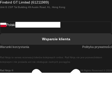
Firebird GT Limited (61211989)
Unit G 15/F Tal Building 49 Austin Road, KL, Hong Kong
Pociąg Rzym - Neapol
Pociąg Rovaniemi - Helsinki
Polski
Pociąg Lizbona - Lagos
Pociąg Lizbona - Porto
Wsparcie klienta
Pociąg Lizbona - Coimbra
Warunki korzystania
Polityka prywatności
Pociąg Madryt - Malaga
Rail Ninja to serwis rezerwacji biletów kolejowych online. Rail Ninja nie jest przewoźnikiem
Pociąg Madryt - Lizbona
kolejowym i nie posiada ani nie obsługuje żadnych pociągów.
Rail Ninja ®
All Rights Reserved © 2026
Pociąg Madryt - Barcelona
Pociąg Madryt - Alicante
Pociąg Madryt - Sewilla
Pociąg Malaga - Madryt
Pociąg Barcelona - Madryt