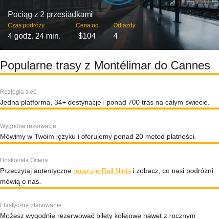
Pociąg z 2 przesiadkami
Czas podróży
Cena od
Odjazdy
4 godz. 24 min.
$104
4
Popularne trasy z Montélimar do Cannes
Rozległa sieć
Jedna platforma, 34+ destynacje i ponad 700 tras na całym świecie.
Wygodne rezerwacje
Mówimy w Twoim języku i oferujemy ponad 20 metod płatności.
Doskonała Ocena
Przeczytaj autentyczne
recenzje Rail Ninja
i zobacz, co nasi podróżni
mówią o nas.
Elastyczne planowanie
Możesz wygodnie rezerwować bilety kolejowe nawet z rocznym