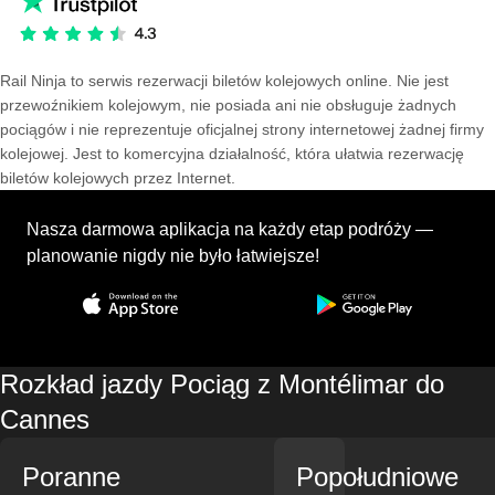
Rail Ninja to serwis rezerwacji biletów kolejowych online. Nie jest
przewoźnikiem kolejowym, nie posiada ani nie obsługuje żadnych
pociągów i nie reprezentuje oficjalnej strony internetowej żadnej firmy
kolejowej. Jest to komercyjna działalność, która ułatwia rezerwację
biletów kolejowych przez Internet.
Nasza darmowa aplikacja na każdy etap podróży —
planowanie nigdy nie było łatwiejsze!
Rozkład jazdy Pociąg z Montélimar do
Cannes
Poranne
Popołudniowe