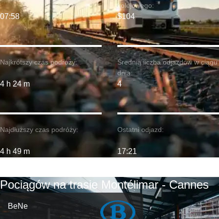
kolejowego:
07:58
$104
Najkrótszy czas podróży:
Średnia liczba odjazdów w ciągu
dnia:
4 h 24 m
4
Najdłuższy czas podróży:
Ostatni odjazd:
4 h 49 m
17:21
Pociągów na trasie Montélimar - Cannes
BeNe