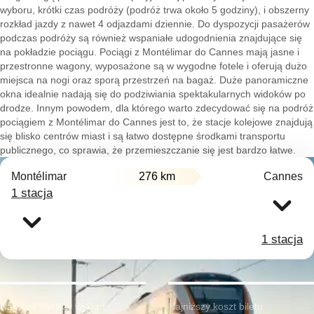
wyboru, krótki czas podróży (podróż trwa około 5 godziny), i obszerny
rozkład jazdy z nawet 4 odjazdami dziennie. Do dyspozycji pasażerów
podczas podróży są również wspaniałe udogodnienia znajdujące się
na pokładzie pociągu. Pociągi z Montélimar do Cannes mają jasne i
przestronne wagony, wyposażone są w wygodne fotele i oferują dużo
miejsca na nogi oraz sporą przestrzeń na bagaż. Duże panoramiczne
okna idealnie nadają się do podziwiania spektakularnych widoków po
drodze. Innym powodem, dla którego warto zdecydować się na podróż
pociągiem z Montélimar do Cannes jest to, że stacje kolejowe znajdują
się blisko centrów miast i są łatwo dostępne środkami transportu
publicznego, co sprawia, że przemieszczanie się jest bardzo łatwe.
Montélimar
276 km
Cannes
1 stacja
1 stacja
Najwcześniejszy wyjazd:
Najniższy koszt biletu