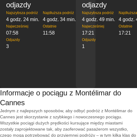
odjazdy
odjazdy
Najszybsza podróż
Najdłuższa podróż
Najszybsza podróż
Najdłuższa
4 godz. 24 min.
4 godz. 34 min.
4 godz. 49 min.
4 godz. 
Najwcześniej
Ostatnie
Najwcześniej
Ostatnie
07:58
11:58
17:21
17:21
Odjazdy
Odjazdy
3
1
Informacje o pociągu z Montélimar do
Cannes
Jednym z najlepszych sposobów, aby odbyć podróż z Montélimar do
Cannes jest skorzystanie z szybkiego i nowoczesnego pociągu.
Wszystkie pociągi dużych prędkości kursujące między miastami
zostały zaprojektowane tak, aby zaoferować pasażerom wszystko,
czego mogą potrzebować do przyjemnej podróży – w tym kilka klas do