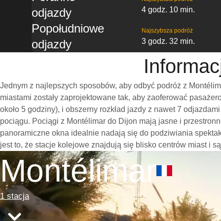
4 godz. 10 min.
odjazdy
Popołudniowe
Najszybsza podróż
3 godz. 32 min.
odjazdy
Informac
Jednym z najlepszych sposobów, aby odbyć podróż z Montélima
miastami zostały zaprojektowane tak, aby zaoferować pasażero
około 5 godziny), i obszerny rozkład jazdy z nawet 7 odjazda
pociągu. Pociągi z Montélimar do Dijon mają jasne i przestro
panoramiczne okna idealnie nadają się do podziwiania spekta
jest to, że stacje kolejowe znajdują się blisko centrów miast i
Montélimar
1 stacja