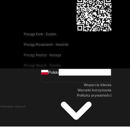
Pociąg Kork - Dublin
Pociąg Rovaniemi - Helsinki
Pociąg Madryt - Malaga
Pociąg Madryt - Sewilla
Polski
Pociąg Barcelona - Malaga
Wsparcie klienta
Pociąg Pusan - Cheonan(Asan)
Warunki korzystania
Polityka prywatności
Pociąg Wiedeń - Salzburg
ie obsługuje żadnych
Pociąg Seul - Pusan
Pociąg Göteborg - Stockholm
Pociąg Salzburg - Wiedeń