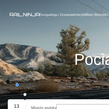
Europa
Azja i Oceania
Ameryki
Bliski Wschód i
Poci
W jedną stronę
Podróż w obie strony
13
Miasto wylotu