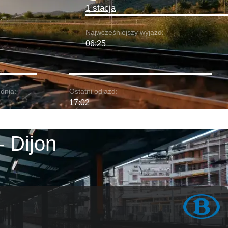
1 stacja
Najwcześniejszy wyjazd:
06:25
dnia:
Ostatni odjazd:
17:02
- Dijon