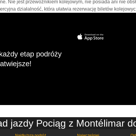
line. Nie jest przewoźnikiem kolejowym, nie posiada ani nie obs
mercyjna działalność, która ułatwia rezerwację biletów kolejowyc
każdy etap podróży
atwiejsze!
d jazdy Pociąg z Montélimar d
Najdłuższa podróż
Najwcześniej
Ost