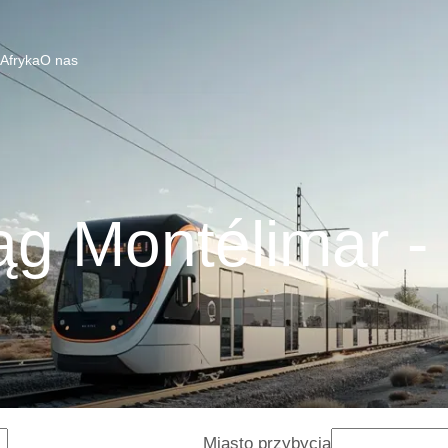
 Afryka
O nas
ąg Montélimar - 
Miasto przybycia