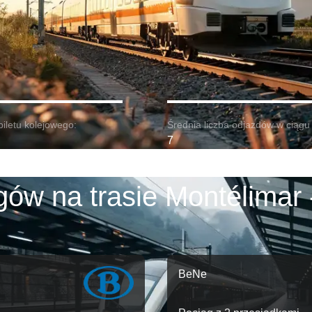
biletu kolejowego:
Średnia liczba odjazdów w ciągu 
7
ów na trasie Montélimar 
BeNe