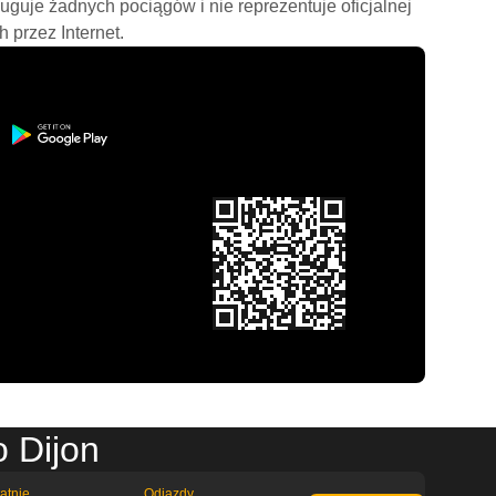
ługuje żadnych pociągów i nie reprezentuje oficjalnej
h przez Internet.
o Dijon
atnie
Odjazdy