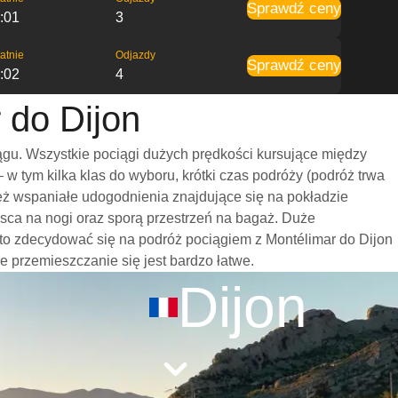
Sprawdź ceny
:01
3
atnie
Odjazdy
Sprawdź ceny
:02
4
 do Dijon
ągu. Wszystkie pociągi dużych prędkości kursujące między
 tym kilka klas do wyboru, krótki czas podróży (podróż trwa
eż wspaniałe udogodnienia znajdujące się na pokładzie
jsca na nogi oraz sporą przestrzeń na bagaż. Duże
to zdecydować się na podróż pociągiem z Montélimar do Dijon
że przemieszczanie się jest bardzo łatwe.
Dijon