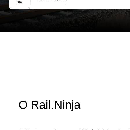
Rezerwacja grupowa
sie
O Rail.Ninja