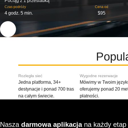
Pociąg z 1 przesiadką
Czas podróży
Cena od
4 godz. 5 min.
$95
Popula
Rozległa sieć
Wygodne rezerwacje
Jedna platforma, 34+
Mówimy w Twoim języku
destynacje i ponad 700 tras
oferujemy ponad 20 me
na całym świecie.
płatności.
Nasza
darmowa aplikacja
na każdy etap