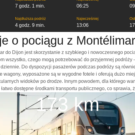
7 godz. 1 min.
06:25
09
Najdłuższa podróż
Najwcześniej
Ost
4 godz. 9 min.
13:06
17
je o pociągu z Montélimar
r do Dijon jest skorzystanie z szybkiego i nowoczesnego poci
m wszystko, czego mogą potrzebować do przyjemnej podróży – w
mi dziennie. Do dyspozycji pasażerów podczas podróży są równi
nne wagony, wyposażone są w wygodne fotele i oferują dużo mie
kularnych widoków po drodze. Innym powodem, dla którego war
 są łatwo dostępne środkami transportu publicznego, co sprawia, 
173 km