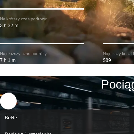
Najkrótszy czas podróży:
3 h 32 m
Najdłuższy czas podróży:
Najniższy koszt 
7 h 1 m
$89
Pociąg
BeNe