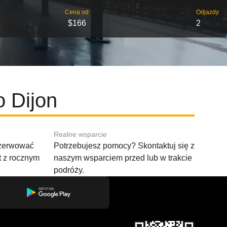
Cena od
Odjazdy
$166
2
o Dijon
Realne wsparcie
ezerwować
Potrzebujesz pomocy? Skontaktuj się z
t z rocznym
naszym wsparciem przed lub w trakcie
podróży.