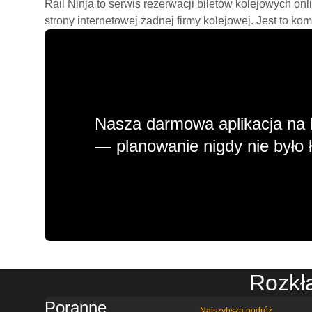
Rail Ninja to serwis rezerwacji biletów kolejowych on
strony internetowej żadnej firmy kolejowej. Jest to ko
Nasza darmowa aplikacja na 
— planowanie nigdy nie było ł
Rozkła
Poranne
Najszybsza podróż