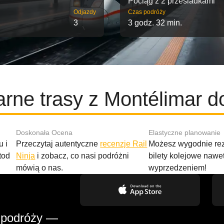
Pociąg z 2 przesiadkami
Odjazdy
Czas podróży
3
3 godz. 32 min.
rne trasy z Montélimar d
Doskonała Ocena
Elastyczne planowanie
 i
Przeczytaj autentyczne
recenzje Rail
Możesz wygodnie r
tod
Ninja
i zobacz, co nasi podróżni
bilety kolejowe nawe
mówią o nas.
wyprzedzeniem!
 podróży —