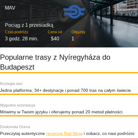
MAV
Pociąg z 1 przesiadką
Czas podróży
Cena od
Odjazdy
3 godz. 28 min.
$40
1
Popularne trasy z Nyíregyháza do
Budapeszt
Rozległa sieć
Jedna platforma, 34+ destynacje i ponad 700 tras na całym świecie.
Wygodne rezerwacje
Mówimy w Twoim języku i oferujemy ponad 20 metod płatności.
Doskonała Ocena
Przeczytaj autentyczne
recenzje Rail Ninja
i zobacz, co nasi podróżni