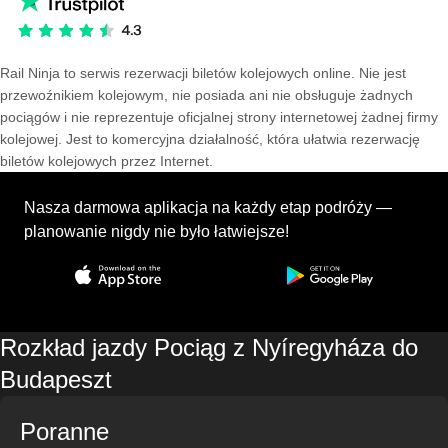
Rail Ninja to serwis rezerwacji biletów kolejowych online. Nie jest
przewoźnikiem kolejowym, nie posiada ani nie obsługuje żadnych
pociągów i nie reprezentuje oficjalnej strony internetowej żadnej firmy
kolejowej. Jest to komercyjna działalność, która ułatwia rezerwację
biletów kolejowych przez Internet.
Nasza darmowa aplikacja na każdy etap podróży —
planowanie nigdy nie było łatwiejsze!
Rozkład jazdy Pociąg z Nyíregyháza do
Budapeszt
Poranne