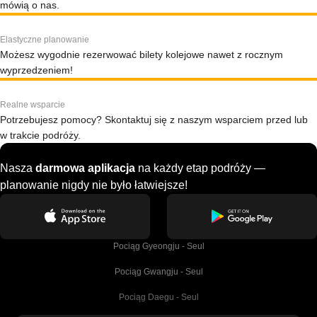
mówią o nas.
Elastyczne planowanie
Możesz wygodnie rezerwować bilety kolejowe nawet z rocznym
wyprzedzeniem!
Realne wsparcie
Potrzebujesz pomocy? Skontaktuj się z naszym wsparciem przed lub
w trakcie podróży.
Nasza
darmowa aplikacja
na każdy etap podróży —
planowanie nigdy nie było łatwiejsze!
Pociąg Gyeongju - Seul
Pociąg Gwangju - Seul
Pociąg Daegu - Seul