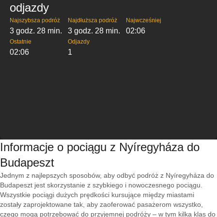
odjazdy
Najszybsza podróż
Najdłuższa podróż
Najwcześniej
3 godz. 28 min.
3 godz. 28 min.
02:06
Ostatnie
Odjazdy
02:06
1
Informacje o pociągu z Nyíregyháza do
Budapeszt
Jednym z najlepszych sposobów, aby odbyć podróż z Nyíregyháza do
Budapeszt jest skorzystanie z szybkiego i nowoczesnego pociągu.
Wszystkie pociągi dużych prędkości kursujące między miastami
zostały zaprojektowane tak, aby zaoferować pasażerom wszystko,
czego mogą potrzebować do przyjemnej podróży – w tym kilka klas do