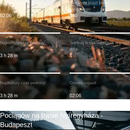
Najwcześniejszy wyjazd:
Najniższy koszt biletu
kolejowego:
02:06
$40
Najkrótszy czas podróży:
Średnia liczba odjazdów w ciągu
dnia:
3 h 28 m
1
Najdłuższy czas podróży:
Ostatni odjazd:
3 h 28 m
02:06
Pociągów na trasie Nyíregyháza -
Budapeszt