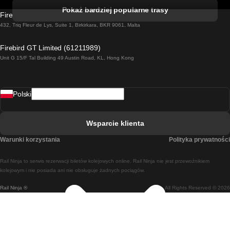
Pociąg Kork - Dublin
Pokaż bardziej popularne trasy
Firebird GT Limited (OC 1451)
Pociąg Dublin - Galway
432, Triq Fleur de Lys, Suite 1, Birkirkara, BKR 9061, Malta
Pociąg Londyn - Edinburgh
Firebird GT Limited (61211989)
Unit G 15/F Tal Building 49 Austin Road, KL, Hong Kong
Pociąg Rzym - Neapol
Pociąg Rovaniemi - Helsinki
Polski
Pociąg Lizbona - Lagos
Pociąg Lizbona - Porto
Wsparcie klienta
Pociąg Lizbona - Coimbra
Warunki korzystania
Polityka prywatności
Pociąg Madryt - Malaga
Rail Ninja to serwis rezerwacji biletów kolejowych online. Rail Ninja nie jest przewoźnikiem
Pociąg Madryt - Lizbona
kolejowym i nie posiada ani nie obsługuje żadnych pociągów.
Rail Ninja ®
All Rights Reserved © 2026
Pociąg Madryt - Barcelona
Pociąg Madryt - Alicante
Pociąg Madryt - Sewilla