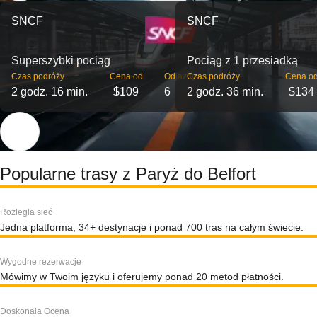
SNCF
SNCF
Superszybki pociąg
Pociąg z 1 przesiadką
Czas podróży
Cena od
Odjazdy
Czas podróży
Cena o
2 godz. 16 min.
$109
6
2 godz. 36 min.
$134
Popularne trasy z Paryż do Belfort
Rozległa sieć
Jedna platforma, 34+ destynacje i ponad 700 tras na całym świecie.
Wygodne rezerwacje
Mówimy w Twoim języku i oferujemy ponad 20 metod płatności.
Doskonała Ocena