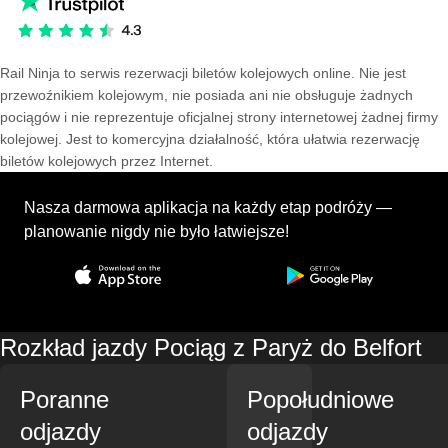
Rail Ninja to serwis rezerwacji biletów kolejowych online. Nie jest
przewoźnikiem kolejowym, nie posiada ani nie obsługuje żadnych
pociągów i nie reprezentuje oficjalnej strony internetowej żadnej firmy
kolejowej. Jest to komercyjna działalność, która ułatwia rezerwację
biletów kolejowych przez Internet.
Nasza darmowa aplikacja na każdy etap podróży —
planowanie nigdy nie było łatwiejsze!
Rozkład jazdy Pociąg z Paryż do Belfort
Poranne
Popołudniowe
odjazdy
odjazdy