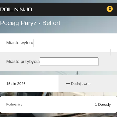
Pociąg Paryż - Belfort
Miasto wylotu
Miasto przybycia
15 sie 2026
Dodaj zwrot
1
Dorosły
Podróżnicy