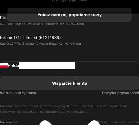
Pociąg Daegu - Seul
Pociąg Kork - Dublin
Pokaż bardziej popularne trasy
Firebird GT Limited (OC 1451)
Pociąg Dublin - Galway
432, Triq Fleur de Lys, Suite 1, Birkirkara, BKR 9061, Malta
Pociąg Londyn - Edinburgh
Firebird GT Limited (61211989)
Unit G 15/F Tal Building 49 Austin Road, KL, Hong Kong
Pociąg Rzym - Neapol
Pociąg Rovaniemi - Helsinki
Polski
Pociąg Lizbona - Lagos
Pociąg Lizbona - Porto
Wsparcie klienta
Pociąg Lizbona - Coimbra
Warunki korzystania
Polityka prywatności
Pociąg Madryt - Malaga
Rail Ninja to serwis rezerwacji biletów kolejowych online. Rail Ninja nie jest przewoźnikiem
Pociąg Madryt - Lizbona
kolejowym i nie posiada ani nie obsługuje żadnych pociągów.
Rail Ninja ®
All Rights Reserved © 2026
Pociąg Madryt - Barcelona
Pociąg Madryt - Alicante