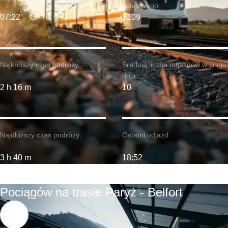
kolejowego:
07:22
$109
Najkrótszy czas podróży:
Średnia liczba odjazdów w ciągu
dnia:
2 h 16 m
10
Najdłuższy czas podróży:
Ostatni odjazd:
3 h 40 m
18:52
Pociągów na trasie Paryż - Belfort