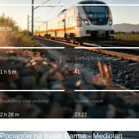
Najwcześniejszy wyjazd:
Najniższy koszt biletu
kolejowego:
05:56
$35
Najkrótszy czas podróży:
Średnia liczba odjazdów w ciągu
dnia:
1 h 5 m
41
Najdłuższy czas podróży:
Ostatni odjazd:
2 h 28 m
23:22
Pociągów na trasie Parma - Mediolan