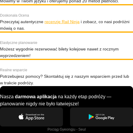
Mówimy w Twoim języku i oferujemy ponad 20 metod płatności.
Doskonała Ocena
Przeczytaj autentyczne
recenzje Rail Ninja
i zobacz, co nasi podróżni
mówią o nas.
Elastyczne planowanie
Możesz wygodnie rezerwować bilety kolejowe nawet z rocznym
wyprzedzeniem!
Realne wsparcie
Potrzebujesz pomocy? Skontaktuj się z naszym wsparciem przed lub
w trakcie podróży.
Nasza
darmowa aplikacja
na każdy etap podróży —
planowanie nigdy nie było łatwiejsze!
Pociąg Gyeongju - Seul