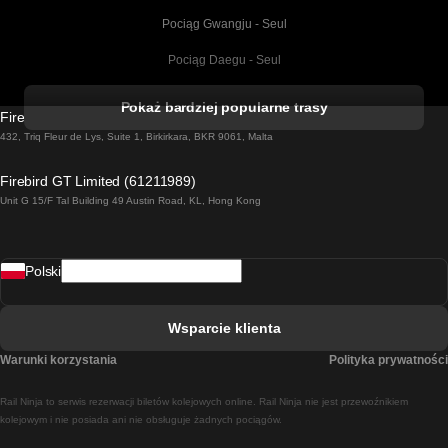
Pociąg Gwangju - Seul
Pociąg Daegu - Seul
Pociąg Kork - Dublin
Pokaż bardziej popularne trasy
Firebird GT Limited (OC 1451)
Pociąg Dublin - Galway
432, Triq Fleur de Lys, Suite 1, Birkirkara, BKR 9061, Malta
Pociąg Londyn - Edinburgh
Firebird GT Limited (61211989)
Unit G 15/F Tal Building 49 Austin Road, KL, Hong Kong
Pociąg Rzym - Neapol
Pociąg Rovaniemi - Helsinki
Polski
Pociąg Lizbona - Lagos
Pociąg Lizbona - Porto
Wsparcie klienta
Pociąg Lizbona - Coimbra
Warunki korzystania
Polityka prywatności
Pociąg Madryt - Malaga
Rail Ninja to serwis rezerwacji biletów kolejowych online. Rail Ninja nie jest przewoźnikiem
Pociąg Madryt - Lizbona
kolejowym i nie posiada ani nie obsługuje żadnych pociągów.