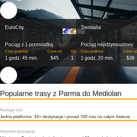
EuroCity
Trenitalia
Pociąg z 1 przesiadką
Pociąg międzymiastowy
Czas podróży
Cena od
Odjazdy
Czas podróży
Cena o
1 godz. 45 min.
$45
1
1 godz. 20 min.
$38
Popularne trasy z Parma do Mediolan
Rozległa sieć
Jedna platforma, 34+ destynacje i ponad 700 tras na całym świecie.
Wygodne rezerwacje