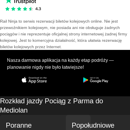
Rail Ninja to serwis rezerwacji biletów kolejowych online. Nie jest
przewoźnikiem kolejowym, nie posiada ani nie obsługuje żadnych
pociągów i nie reprezentuje oficjalnej strony internetowej żadnej firmy
kolejowej. Jest to komercyjna działalność, która ułatwia rezerwację
biletów kolejowych przez Internet.
Nasza darmowa aplikacja na każdy etap podróży —
planowanie nigdy nie było łatwiejsze!
Rozkład jazdy Pociąg z Parma do
Mediolan
Poranne
Popołudniowe